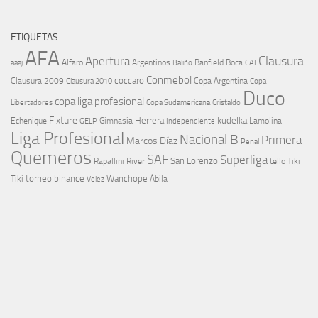
ETIQUETAS
AFA
Clausura
Apertura
aaaj
Alfaro
Argentinos
Banfield
Boca
Baliño
CAI
Conmebol
coccaro
Clausura 2009
Copa Argentina
Copa
Clausura 2010
Duco
copa liga profesional
Libertadores
Cristaldo
Copa Sudamericana
Fixture
Echenique
Herrera
kudelka
GELP
Gimnasia
Lamolina
Independiente
Liga Profesional
Nacional B
Primera
Marcos Díaz
Penal
Quemeros
SAF
Superliga
River
San Lorenzo
Rapallini
tello
Tiki
torneo binance
Wanchope
Tiki
Velez
Ábila