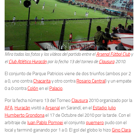
Mira todas las fotos y los vídeos del partido entre el
Arsenal Fútbol Club
y
el
Club Atlético Huracán
por la fecha 13 del torneo de
Clausura
2010.
El conjunto de Parque Patricios viene de dos triunfos (ambos por 2
a 0, uno contra
Chacarita
y otro contra
Rosario Central
) y un empate
0 a 0 contra
Colón
en el
Palacio
.
Por la fecha número 13 del Torneo
Clausura
2010 organizado por la
AFA
,
Huracán
visitó a
Arsenal
en Sarandí, en el
Estadio Julio
Humberto Grondona
el 17 de Octubre del 2010 por la tarde. Con el
arbitraje de
Juan Pablo Pompei
el conjunto
quemero
pudo con el
local y terminó ganando por 1 a 0. El gol del globo lo hizo
Gino Clara
.