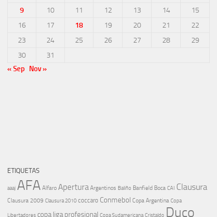
9
10
11
12
13
14
15
16
17
18
19
20
21
22
23
24
25
26
27
28
29
30
31
« Sep
Nov »
ETIQUETAS
AFA
Clausura
Apertura
aaaj
Alfaro
Argentinos
Banfield
Boca
Baliño
CAI
Conmebol
coccaro
Clausura 2009
Copa Argentina
Copa
Clausura 2010
Duco
copa liga profesional
Libertadores
Cristaldo
Copa Sudamericana