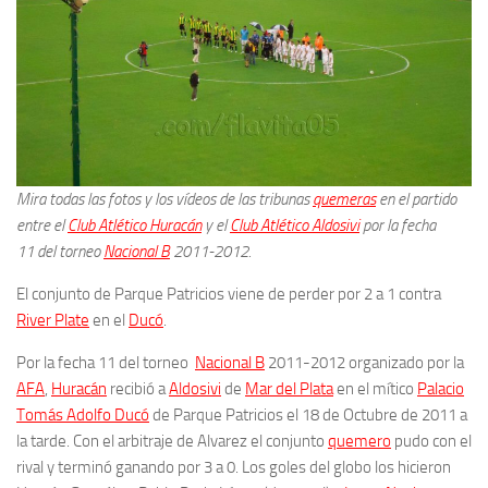
Mira todas las fotos y los vídeos de las tribunas
quemeras
en el partido
entre el
Club Atlético Huracán
y el
Club Atlético Aldosivi
por la fecha
11
del torneo
Nacional B
2011-2012.
El conjunto de Parque Patricios viene de perder por 2 a 1 contra
River Plate
en el
Ducó
.
Por la fecha 11 del torneo
Nacional B
2011-2012 organizado por la
AFA
,
Huracán
recibió a
Aldosivi
de
Mar del Plata
en el mítico
Palacio
Tomás Adolfo Ducó
de Parque Patricios
el 18 de Octubre de 2011 a
la tarde. Con el arbitraje de Alvarez e
l conjunto
quemero
pudo con el
rival y terminó ganando por 3 a 0. Los goles del globo los hicieron