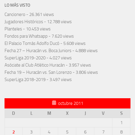
LO MÁS VISTO
Cancionero
- 26.361 views
Jugadores Históricos
- 12.788 views
Planteles
- 10.453 views
Fondos para Whatsapp
- 7.620 views
El Palacio Tomás Adolfo Ducó
- 5.608 views
Fecha 27 – Huracán vs. Boca Juniors
- 4.888 views
SuperLiga 2019-2020
- 4.027 views
Asóciate al Club Atlético Huracán
- 3.957 views
Fecha 19 – Huracán vs. San Lorenzo
- 3.806 views
SuperLiga 2018-2019
- 3.497 views
octubre 2011
D
L
M
X
J
V
S
1
2
3
4
5
6
7
8