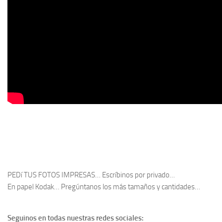
PEDí TUS FOTOS IMPRESAS… Escríbinos por privado…
En papel Kodak… Pregúntanos los más tamaños y cantidades…
Seguinos en todas nuestras redes sociales: