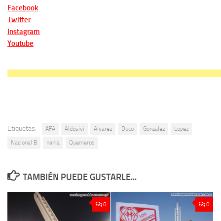
Facebook
Twitter
Instagram
Youtube
Etiquetas:
AFA
Aldosivi
Alvarez
Duco
Gonzalez
Lopez
Nacional B
nania
Quemeros
TAMBIÉN PUEDE GUSTARLE...
0
0