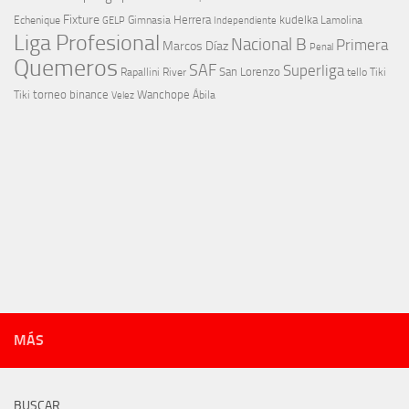
Fixture
Echenique
Herrera
kudelka
GELP
Gimnasia
Lamolina
Independiente
Liga Profesional
Nacional B
Primera
Marcos Díaz
Penal
Quemeros
SAF
Superliga
River
San Lorenzo
Rapallini
tello
Tiki
torneo binance
Wanchope
Tiki
Velez
Ábila
MÁS
BUSCAR