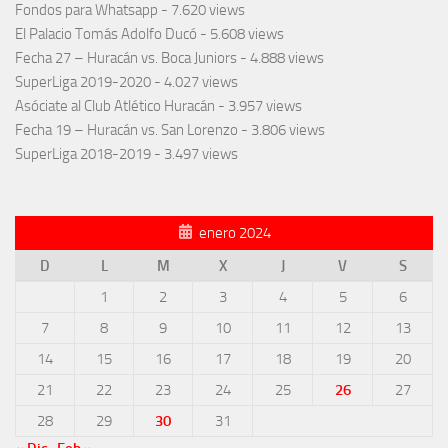
Fondos para Whatsapp
- 7.620 views
El Palacio Tomás Adolfo Ducó
- 5.608 views
Fecha 27 – Huracán vs. Boca Juniors
- 4.888 views
SuperLiga 2019-2020
- 4.027 views
Asóciate al Club Atlético Huracán
- 3.957 views
Fecha 19 – Huracán vs. San Lorenzo
- 3.806 views
SuperLiga 2018-2019
- 3.497 views
enero 2024
D
L
M
X
J
V
S
1
2
3
4
5
6
7
8
9
10
11
12
13
14
15
16
17
18
19
20
21
22
23
24
25
26
27
28
29
30
31