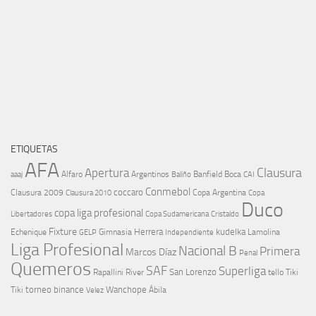
ETIQUETAS
AFA
Clausura
Apertura
aaaj
Alfaro
Argentinos
Banfield
Boca
Baliño
CAI
Conmebol
coccaro
Clausura 2009
Copa Argentina
Copa
Clausura 2010
Duco
copa liga profesional
Libertadores
Cristaldo
Copa Sudamericana
Fixture
Echenique
Herrera
kudelka
GELP
Gimnasia
Lamolina
Independiente
Liga Profesional
Nacional B
Primera
Marcos Díaz
Penal
Quemeros
SAF
Superliga
River
San Lorenzo
Rapallini
tello
Tiki
torneo binance
Wanchope
Tiki
Velez
Ábila