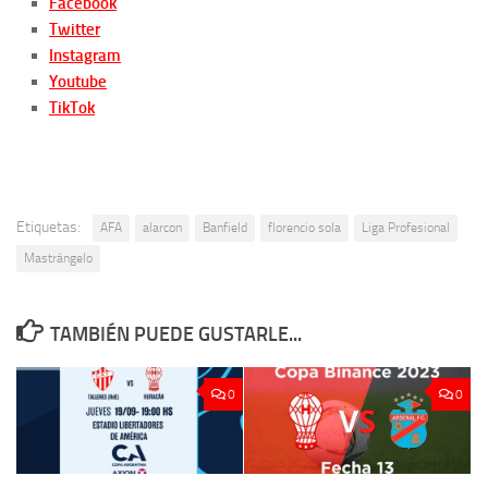
Facebook
Twitter
Instagram
Youtube
TikTok
Etiquetas:
AFA
alarcon
Banfield
florencio sola
Liga Profesional
Mastrángelo
TAMBIÉN PUEDE GUSTARLE...
0
0