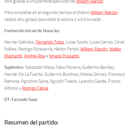
libre gracias a una perfecta ejecución de
William Alarcón
.
Para completar en el segundo tiempo el chileno
William Alarcón
realizó otro golazo para darle la victoria 2 a 0 a Huracán.
Formación inicial de Huracán:
Hernán Galíndez
,
Fernando Tobio
, Lucas Souto, Lucas Carrizo,
César
Ibáñez, Rodrigo Echeverría, Héctor Fertoli,
William Alarcón
,
Walter
Mazzantti
,
Andrés Roa
e
Ignacio Pussetto
.
Suplentes:
Sebastián Meza, Fabio Pereyra,
Guillermo Benítez,
Hernán De La Fuente, Guillermo Burdisso, Matías Gómez, Francisco
Ramirez, Agostino Spina, Agustín Toledo, Leandro Garate, Franco
Alfonso y
Rodrigo Cabral
.
DT: Facundo Sava
Resumen del partido: