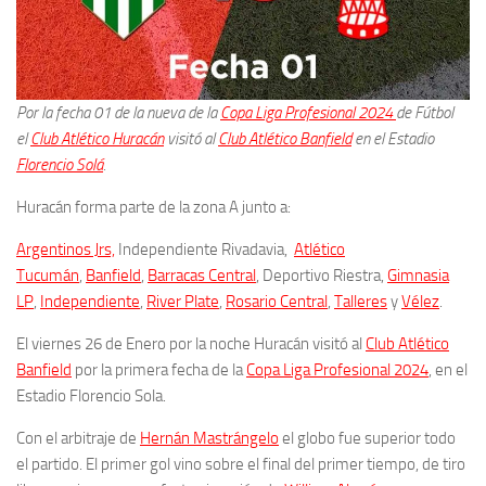
Por la fecha 01 de la nueva de la
Copa Liga Profesional 2024
de Fútbol
el
Club Atlético Huracán
visitó al
Club Atlético Banfield
en el Estadio
Florencio Solá
.
Huracán forma parte de la zona A junto a:
Argentinos Jrs,
Independiente Rivadavia,
Atlético
Tucumán
,
Banfield
,
Barracas Central
, Deportivo Riestra,
Gimnasia
LP
,
Independiente
,
River Plate
,
Rosario Central
,
Talleres
y
Vélez
.
El viernes 26 de Enero por la noche Huracán visitó al
Club Atlético
Banfield
por la primera fecha de la
Copa Liga Profesional 2024
, en el
Estadio Florencio Sola.
Con el arbitraje de
Hernán Mastrángelo
el globo fue superior todo
el partido. El primer gol vino sobre el final del primer tiempo, de tiro