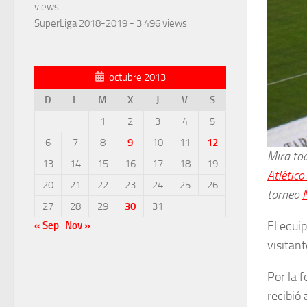
views
SuperLiga 2018-2019
- 3.496 views
octubre 2013
D
L
M
X
J
V
S
1
2
3
4
5
6
7
8
9
10
11
12
Mira tod
13
14
15
16
17
18
19
Atlétic
20
21
22
23
24
25
26
torneo
27
28
29
30
31
El equi
« Sep
Nov »
visitan
Por la 
recibió