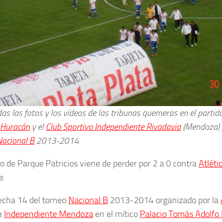
as las fotos y los vídeos de las tribunas quemeras en el partid
o Huracán
y el
Club Sportivo Independiente Rivadavia
(Mendoza) p
Nacional B
2013-2014.
po de Parque Patricios viene de perder por 2 a 0 contra
Atlét
te.
fecha 14 del torneo
Nacional B
2013-2014 organizado por la
 a
Independiente Mendoza
en el mítico
Palacio Tomás Adolfo