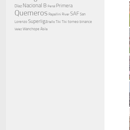
Nacional B
Primera
Díaz
Penal
Quemeros
SAF
River
San
Rapallini
Superliga
Lorenzo
torneo binance
tello
Tiki Tiki
Wanchope
Velez
Ábila