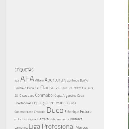
ETIQUETAS
AFA
Apertura
aaaj
Alfaro
Argentinos
Baliño
Clausura
Banfield
Boca
Clausura 2009
CAI
Clausura
Conmebol
coccaro
Copa Argentina
Copa
2010
copa liga profesional
Libertadores
Copa
Duco
Fixture
Echenique
Cristaldo
Sudamericana
Herrera
kudelka
GELP
Gimnasia
Independiente
Liga Profesional
Marcos
Lamolina