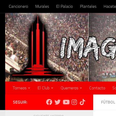
Cancionero
Murales
El Palacio
Planteles
Hacete
Skip to content
Torneos
El Club
Quemeros
Contacto
S
SEGUIR:
FÚTBOL