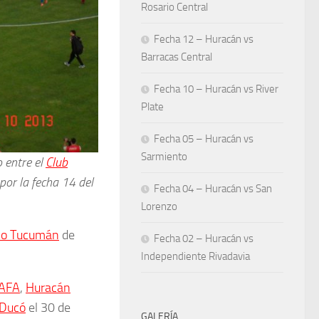
Rosario Central
Fecha 12 – Huracán vs
Barracas Central
Fecha 10 – Huracán vs River
Plate
Fecha 05 – Huracán vs
Sarmiento
o entre el
Club
or la fecha 14 del
Fecha 04 – Huracán vs San
Lorenzo
ico Tucumán
de
Fecha 02 – Huracán vs
Independiente Rivadavia
AFA
,
Huracán
 Ducó
el 30 de
GALERÍA