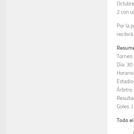
Octubre
2 con u
Por la p
recibirá
Resumen
Torneo:
Día: 30
Horario
Estadio
Árbitro:
Resulta
Goles: J
Todo el