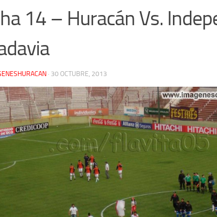
ha 14 – Huracán Vs. Indep
adavia
GENESHURACAN
·
30 OCTUBRE, 2013