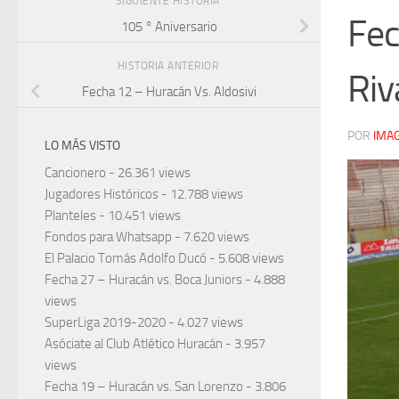
SIGUIENTE HISTORIA
Fec
105 ° Aniversario
HISTORIA ANTERIOR
Riv
Fecha 12 – Huracán Vs. Aldosivi
POR
IMA
LO MÁS VISTO
Cancionero
- 26.361 views
Jugadores Históricos
- 12.788 views
Planteles
- 10.451 views
Fondos para Whatsapp
- 7.620 views
El Palacio Tomás Adolfo Ducó
- 5.608 views
Fecha 27 – Huracán vs. Boca Juniors
- 4.888
views
SuperLiga 2019-2020
- 4.027 views
Asóciate al Club Atlético Huracán
- 3.957
views
Fecha 19 – Huracán vs. San Lorenzo
- 3.806