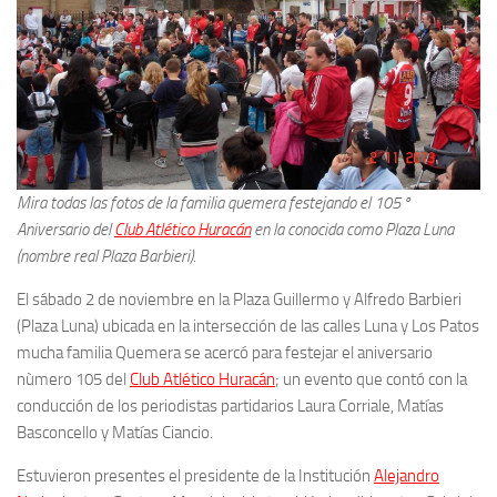
Mira todas las fotos de la familia quemera festejando el 105 º
Aniversario del
Club Atlético Huracán
en la conocida como Plaza Luna
(nombre real Plaza Barbieri).
El sábado 2 de noviembre en la Plaza Guillermo y Alfredo Barbieri
(Plaza Luna) ubicada en la intersección de las calles Luna y Los Patos
mucha familia Quemera se acercó para festejar el aniversario
nùmero 105 del
Club Atlético Huracán
; un evento que contó con la
conducción de los periodistas partidarios Laura Corriale, Matías
Basconcello y Matías Ciancio.
Estuvieron presentes el presidente de la Institución
Alejandro