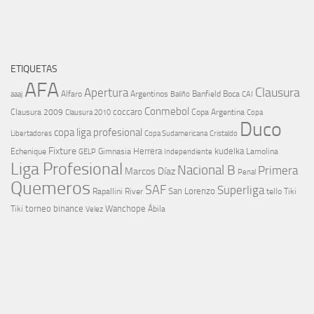
ETIQUETAS
AFA
Clausura
Apertura
aaaj
Alfaro
Argentinos
Banfield
Boca
Baliño
CAI
Conmebol
coccaro
Clausura 2009
Copa Argentina
Copa
Clausura 2010
Duco
copa liga profesional
Libertadores
Cristaldo
Copa Sudamericana
Fixture
Echenique
Herrera
kudelka
GELP
Gimnasia
Lamolina
Independiente
Liga Profesional
Nacional B
Primera
Marcos Díaz
Penal
Quemeros
SAF
Superliga
River
San Lorenzo
Rapallini
tello
Tiki
torneo binance
Wanchope
Tiki
Velez
Ábila