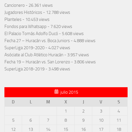
Cancionero
- 26.361 views
Jugadores Históricos
- 12.788 views
Planteles
- 10.453 views
Fondos para Whatsapp
- 7.620 views
El Palacio Tomás Adolfo Ducó
- 5.608 views
Fecha 27 – Huracán vs. Boca Juniors
- 4.888 views
SuperLiga 2019-2020
- 4.027 views
Asóciate al Club Atlético Huracán
- 3.957 views
Fecha 19 – Huracán vs. San Lorenzo
- 3.806 views
SuperLiga 2018-2019
- 3.498 views
julio 2015
D
L
M
X
J
V
S
1
2
3
4
5
6
7
8
9
10
11
12
13
14
15
16
17
18