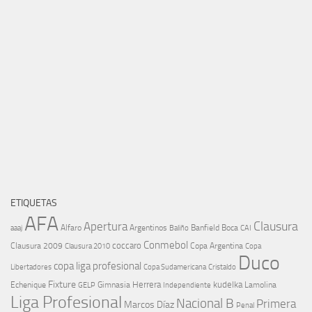
ETIQUETAS
AFA
Clausura
Apertura
aaaj
Alfaro
Argentinos
Banfield
Boca
Baliño
CAI
Conmebol
coccaro
Clausura 2009
Copa Argentina
Copa
Clausura 2010
Duco
copa liga profesional
Libertadores
Cristaldo
Copa Sudamericana
Fixture
Echenique
Herrera
kudelka
GELP
Gimnasia
Lamolina
Independiente
Liga Profesional
Nacional B
Primera
Marcos Díaz
Penal