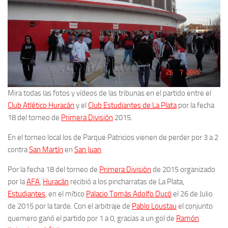
Mira todas las fotos y vídeos de las tribunas en el partido entre el
Club Atlético Huracán
y el
Club Estudiantes de La Plata
por la fecha
18 del torneo de
Primera División
2015.
En el torneo local los de Parque Patricios vienen de perder por 3 a 2
contra
San Martín
en
San Juan
.
Por la fecha 18 del torneo de
Primera División
de 2015 organizado
por la
AFA
,
Huracán
recibió a los pincharratas de La Plata,
Estudiantes
, en el mítico
Palacio Tomás Adolfo Ducó
el 26 de Julio
de 2015 por la tarde. Con el arbitraje de
Pablo Loustau
el conjunto
quemero ganó el partido por 1 a 0, gracias a un gol de
Ramón