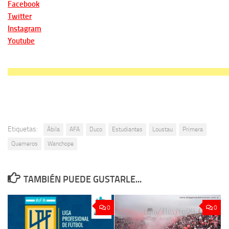
Facebook
Twitter
Instagram
Youtube
Etiquetas:
Ábila
AFA
Duco
Estudiantes
Loustau
Primera
Quemeros
Wanchope
TAMBIÉN PUEDE GUSTARLE...
0
0