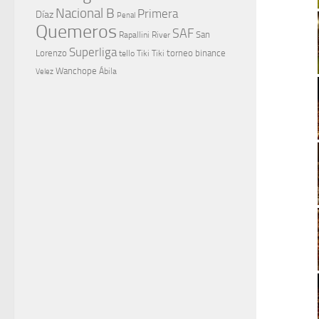
Nacional B
Primera
Díaz
Penal
Quemeros
SAF
River
San
Rapallini
Superliga
Lorenzo
torneo binance
tello
Tiki Tiki
Wanchope
Velez
Ábila