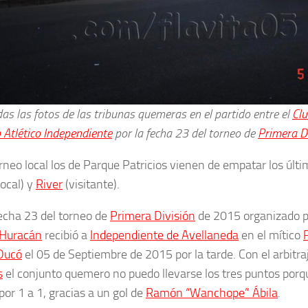
as las fotos de las tribunas quemeras en el partido entre el
Clu
 Atlético Independiente
por la fecha 23 del torneo de
Primera D
orneo local los de Parque Patricios vienen de empatar los últi
local) y
River
(visitante).
fecha 23 del torneo de
Primera División
de 2015 organizado p
Huracán
recibió a
Independiente de Avellaneda
en el mítico
Ducó
el 05 de Septiembre de 2015 por la tarde. Con el arbitra
s
el conjunto quemero no puedo llevarse los tres puntos por
por 1 a 1, gracias a un gol de
Ramón “Wanchope” Ábila
.