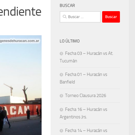
BUSCAR
endiente
Buscar:
LO ÚLTIMO
Fecha 03 – Huracán vs At.
Tucumán
Fecha 01 – Huracán vs
Banfield
Torneo Clausura 2026
Fecha 16 – Huracán vs
Argentinos Jrs.
Fecha 14 – Huracán vs