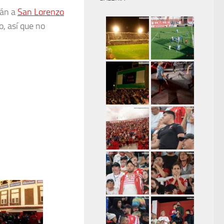
rán a
San Lorenzo
o, así que no