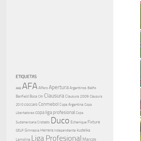
ETIQUETAS
AFA
Apertura
aaaj
Alfaro
Argentinos
Baliño
Clausura
Banfield
Boca
Clausura 2009
CAI
Clausura
Conmebol
coccaro
Copa Argentina
Copa
2010
copa liga profesional
Libertadores
Copa
Duco
Fixture
Echenique
Cristaldo
Sudamericana
Herrera
kudelka
GELP
Gimnasia
Independiente
Liga Profesional
Marcos
Lamolina