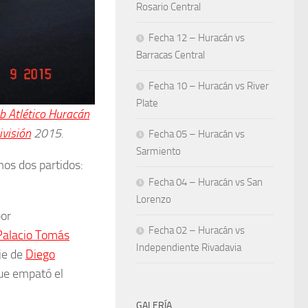
Rosario Central
Fecha 12 – Huracán vs
Barracas Central
Fecha 10 – Huracán vs River
Plate
b Atlético Huracán
ivisión
2015.
Fecha 05 – Huracán vs
Sarmiento
mos dos partidos:
Fecha 04 – Huracán vs San
Lorenzo
or
Fecha 02 – Huracán vs
Palacio Tomás
Independiente Rivadavia
je de
Diego
que empató el
GALERÍA