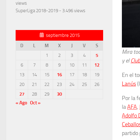
views
SuperLiga 2018-2019
- 3.496 views
septiembre 2015
D
L
M
X
J
V
S
Mira tod
1
2
3
4
5
y el
Club
6
7
8
9
10
11
12
En el t
13
14
15
16
17
18
19
Lanús
(
20
21
22
23
24
25
26
27
28
29
30
Por la 
« Ago
Oct »
la
AFA
,
Adolfo 
Ceballo
partido 