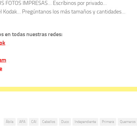
US FOTOS IMPRESAS… Escríbinos por privado…
l Kodak… Pregúntanos los más tamaños y cantidades…
s en todas nuestras redes:
ok
ram
e
:
Ábila
AFA
CAI
Ceballos
Duco
Independiente
Primera
Quemeros