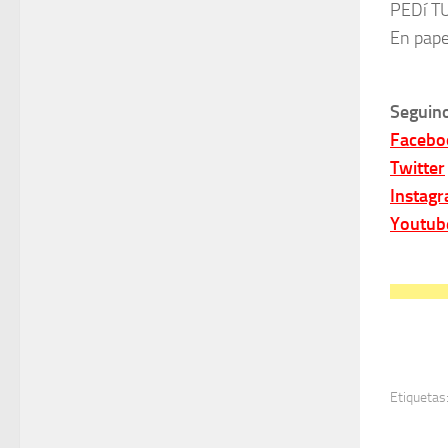
PEDí T
En pape
Seguino
Facebo
Twitter
Instag
Youtub
Etiquetas