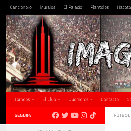
Cancionero
Murales
El Palacio
Planteles
Hacete
Skip to content
Torneos
El Club
Quemeros
Contacto
S
SEGUIR:
FÚTBOL