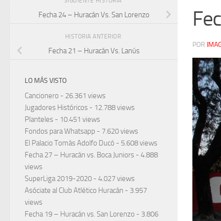
SIGUIENTE HISTORIA
Fec
Fecha 24 – Huracán Vs. San Lorenzo
HISTORIA ANTERIOR
POR
IMA
Fecha 21 – Huracán Vs. Lanús
LO MÁS VISTO
Cancionero
- 26.361 views
Jugadores Históricos
- 12.788 views
Planteles
- 10.451 views
Fondos para Whatsapp
- 7.620 views
El Palacio Tomás Adolfo Ducó
- 5.608 views
Fecha 27 – Huracán vs. Boca Juniors
- 4.888
views
SuperLiga 2019-2020
- 4.027 views
Asóciate al Club Atlético Huracán
- 3.957
views
Fecha 19 – Huracán vs. San Lorenzo
- 3.806