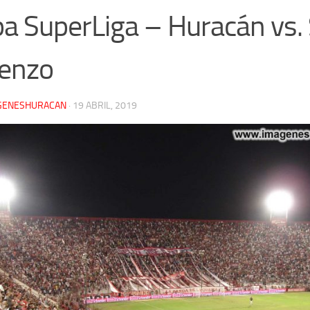
a SuperLiga – Huracán vs.
enzo
GENESHURACAN
·
19 ABRIL, 2019