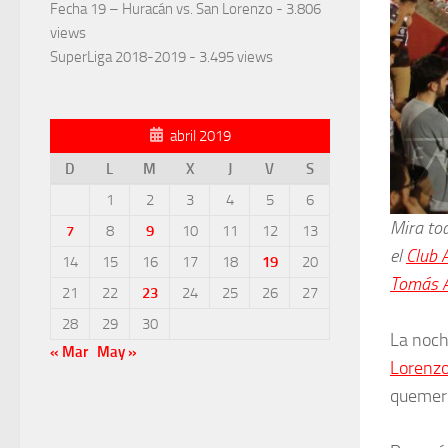
Fecha 19 – Huracán vs. San Lorenzo
- 3.806
views
SuperLiga 2018-2019
- 3.495 views
abril 2019
D
L
M
X
J
V
S
1
2
3
4
5
6
Mira tod
7
8
9
10
11
12
13
el
Club 
14
15
16
17
18
19
20
Tomás A
21
22
23
24
25
26
27
28
29
30
La noch
« Mar
May »
Lorenz
quemero