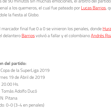
 de 90 minutos sin muchas emociones, el árbitro del partido
penal a los quemeros, el cual fue pateado por
Lucas Barrios
, q
le la fiesta al Globo.
 marcador final fue 0 a 0 se vinieron los penales, donde
Hur
el delantero
Barrios
volvió a fallar y el colombiano
Andrés Ro
 del partido:
 Copa de la SuperLiga 2019
ernes 19 de Abril de 2019
: 20.00 Hs.
: Tomás Adolfo Ducó
 N. Pitana
do: 0-0 (3-4 en penales)