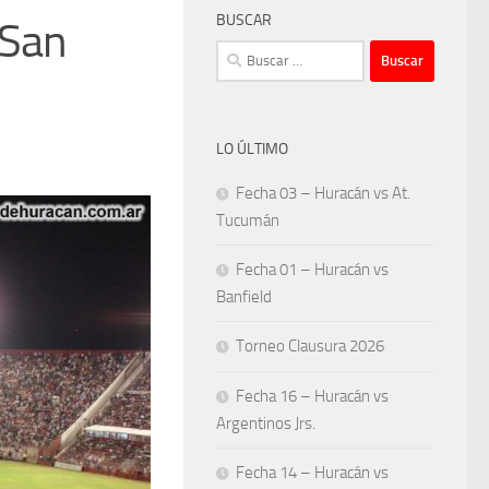
BUSCAR
 San
Buscar:
LO ÚLTIMO
Fecha 03 – Huracán vs At.
Tucumán
Fecha 01 – Huracán vs
Banfield
Torneo Clausura 2026
Fecha 16 – Huracán vs
Argentinos Jrs.
Fecha 14 – Huracán vs