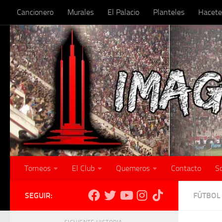
Cancionero
Murales
El Palacio
Planteles
Hacete
Skip to content
Torneos
El Club
Quemeros
Contacto
S
SEGUIR:
FÚTBOL