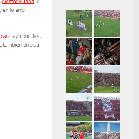
,
Néstor Pitana
le
uien lo erró
acán
cayó por 3-4,
a
también erró su