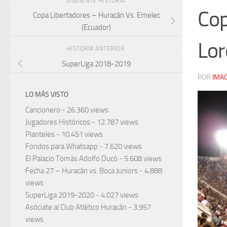
SIGUIENTE HISTORIA
Cop
Copa Libertadores – Huracán Vs. Emelec
(Ecuador)
Lor
HISTORIA ANTERIOR
SuperLiga 2018-2019
POR
IMA
LO MÁS VISTO
Cancionero
- 26.360 views
Jugadores Históricos
- 12.787 views
Planteles
- 10.451 views
Fondos para Whatsapp
- 7.620 views
El Palacio Tomás Adolfo Ducó
- 5.608 views
Fecha 27 – Huracán vs. Boca Juniors
- 4.888
views
SuperLiga 2019-2020
- 4.027 views
Asóciate al Club Atlético Huracán
- 3.957
views