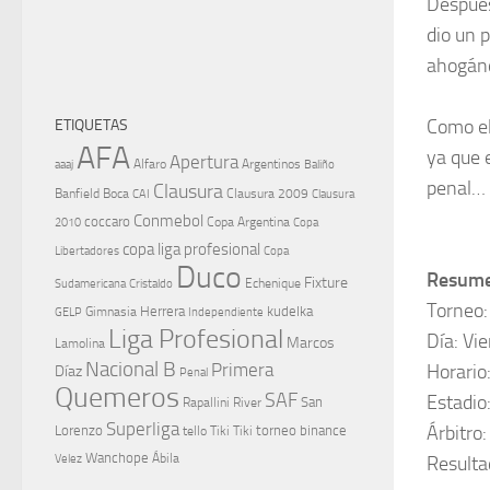
Después
dio un 
ahogándo
Como el
ETIQUETAS
AFA
ya que 
Apertura
aaaj
Alfaro
Argentinos
Baliño
penal…
Clausura
Banfield
Boca
Clausura 2009
CAI
Clausura
Conmebol
coccaro
Copa Argentina
Copa
2010
copa liga profesional
Libertadores
Copa
Duco
Resumen
Fixture
Echenique
Cristaldo
Sudamericana
Torneo:
Herrera
kudelka
GELP
Gimnasia
Independiente
Liga Profesional
Día: Vi
Marcos
Lamolina
Nacional B
Primera
Horario
Díaz
Penal
Quemeros
SAF
Estadio
River
San
Rapallini
Superliga
Árbitro:
Lorenzo
torneo binance
tello
Tiki Tiki
Wanchope
Velez
Ábila
Resulta