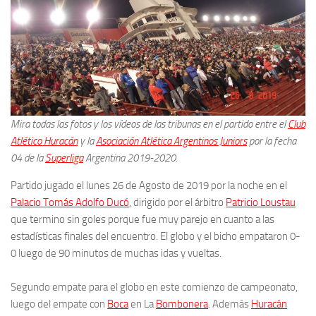
Mira todas las fotos y los vídeos de las tribunas en el partido entre el
Club
Atlético Huracán
y la
Asociación Atlética Argentinos Juniors
por la fecha
04 de la
Superliga
Argentina 2019-2020.
Partido jugado el lunes 26 de Agosto de 2019 por la noche en el
Palacio Tomás Adolfo Ducó
, dirigido por el árbitro
Patricio Loustau
que termino sin goles porque fue muy parejo en cuanto a las
estadísticas finales del encuentro. El globo y el bicho empataron 0-
0 luego de 90 minutos de muchas idas y vueltas.
Segundo empate para el globo en este comienzo de campeonato,
luego del empate con
Boca
en La
Bombonera
. Además
Huracán