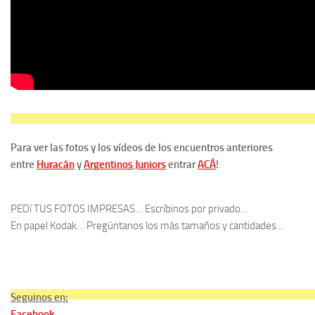
Para ver las fotos y los vídeos de los encuentros anteriores
entre
Huracán
y
Argentinos Juniors
entrar
ACÁ
!
PEDí TUS FOTOS IMPRESAS… Escríbinos por privado…
En papel Kodak… Pregúntanos los más tamaños y cantidades…
Seguinos en:
Facebook