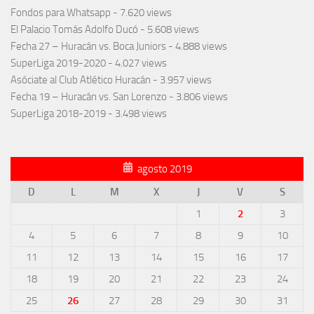
Fondos para Whatsapp
- 7.620 views
El Palacio Tomás Adolfo Ducó
- 5.608 views
Fecha 27 – Huracán vs. Boca Juniors
- 4.888 views
SuperLiga 2019-2020
- 4.027 views
Asóciate al Club Atlético Huracán
- 3.957 views
Fecha 19 – Huracán vs. San Lorenzo
- 3.806 views
SuperLiga 2018-2019
- 3.498 views
agosto 2019
D
L
M
X
J
V
S
1
2
3
4
5
6
7
8
9
10
11
12
13
14
15
16
17
18
19
20
21
22
23
24
25
26
27
28
29
30
31