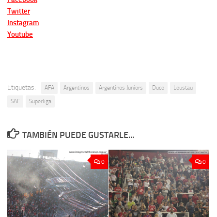
Twitter
Instagram
Youtube
Etiquetas:
AFA
Argentinos
Argentinos Juniors
Duco
Loustau
SAF
Superliga
TAMBIÉN PUEDE GUSTARLE...
0
0