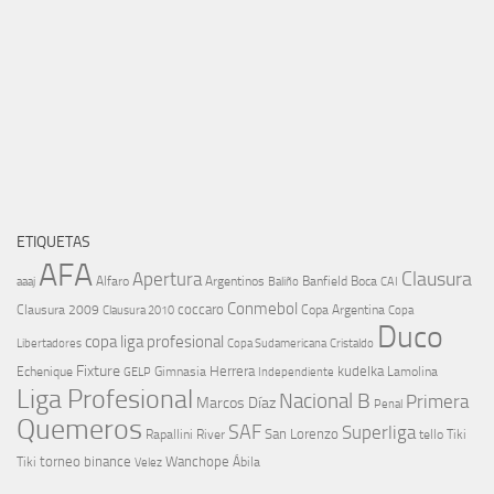
ETIQUETAS
AFA
Clausura
Apertura
aaaj
Alfaro
Argentinos
Banfield
Boca
Baliño
CAI
Conmebol
coccaro
Clausura 2009
Copa Argentina
Copa
Clausura 2010
Duco
copa liga profesional
Libertadores
Cristaldo
Copa Sudamericana
Fixture
Echenique
Herrera
kudelka
GELP
Gimnasia
Lamolina
Independiente
Liga Profesional
Nacional B
Primera
Marcos Díaz
Penal
Quemeros
SAF
Superliga
River
San Lorenzo
Rapallini
tello
Tiki
torneo binance
Wanchope
Tiki
Velez
Ábila