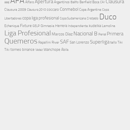
AFA
Clausura
Apertura
aaaj
Alfaro
Argentinos
Banfield
Boca
Baliño
CAI
Conmebol
coccaro
Clausura 2009
Copa Argentina
Copa
Clausura 2010
Duco
copa liga profesional
Libertadores
Cristaldo
Copa Sudamericana
Fixture
Echenique
Herrera
kudelka
GELP
Gimnasia
Lamolina
Independiente
Liga Profesional
Nacional B
Primera
Marcos Díaz
Penal
Quemeros
SAF
Superliga
River
San Lorenzo
Rapallini
tello
Tiki
torneo binance
Wanchope
Tiki
Velez
Ábila