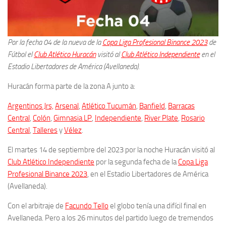
Por la fecha 04 de la nueva de la
Copa Liga Profesional Binance 2023
de
Fútbol el
Club Atlético Huracán
visitó al
Club Atlético Independiente
en el
Estadio Libertadores de América (Avellaneda).
Huracán forma parte de la zona A junto a:
Argentinos Jrs,
Arsenal
,
Atlético Tucumán
,
Banfield
,
Barracas
Central
,
Colón
,
Gimnasia LP
,
Independiente
,
River Plate
,
Rosario
Central
,
Talleres
y
Vélez
.
El martes 14 de septiembre del 2023 por la noche Huracán visitó al
Club Atlético Independiente
por la segunda fecha de la
Copa Liga
Profesional Binance 2023
, en el Estadio Libertadores de América
(Avellaneda).
Con el arbitraje de
Facundo Tello
el globo tenía una difícil final en
Avellaneda. Pero a los 26 minutos del partido luego de tremendos