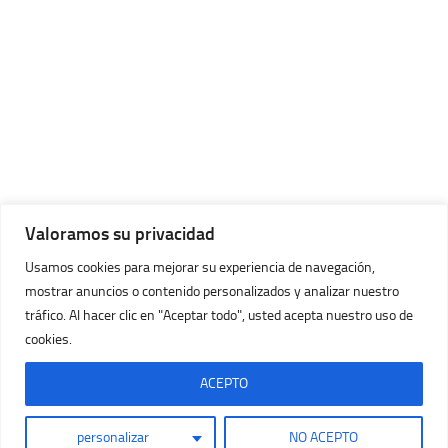
Valoramos su privacidad
Usamos cookies para mejorar su experiencia de navegación,
mostrar anuncios o contenido personalizados y analizar nuestro
tráfico. Al hacer clic en "Aceptar todo", usted acepta nuestro uso de
cookies.
Imágenes Huracán © 2026. Todos los Derechos Reservados.
Con la tecnología de
- Diseñado con
Tema Hueman
ACEPTO
personalizar
NO ACEPTO