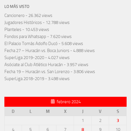
LO MÁS VISTO
Cancionero
- 26.362 views
Jugadores Históricos
- 12.788 views
Planteles
- 10.453 views
Fondos para Whatsapp
- 7.620 views
El Palacio Tomás Adolfo Ducó
- 5.608 views
Fecha 27 – Huracán vs. Boca Juniors
- 4.888 views
SuperLiga 2019-2020
- 4.027 views
Asóciate al Club Atlético Huracán
- 3.957 views
Fecha 19 – Huracán vs. San Lorenzo
- 3.806 views
SuperLiga 2018-2019
- 3.498 views
febrero 2024
D
L
M
X
J
V
S
1
2
3
4
5
6
7
8
9
10