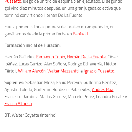
Pussetto
, luego de un tiro de esquina bien ejecutado. El segundo
gol vino diez minutos después, en una gran jugada colectiva que
terminó convirtiendo Hernán De La Fuente.
Fue la primer victoria quemera de local en el campeonato, no
ganábamos desde la primer fecha en
Banfield
.
Formación inicial de Huracán:
Hernán Galíndez
,
Fernando Tobio
,
Hernán De La Fuente
,
César
Ibáñez,
Lucas Carrizo,
Alan Soñora, Rodrigo Echeverría, Héctor
Fértoli,
William Alarcón
,
Walter Mazzantti
,
e
Ignacio Pussetto
.
Suplentes:
Sebastián Meza, Fabio Pereyra,
Guillermo Benítez
,
Agustín Toledo, Guillermo Burdisso, Pablo Siles,
Andrés Roa
,
Francisco Ramírez, Matías Gomez, Marcelo Pérez,
Leandro Garate y
Franco Alfonso
.
DT:
Walter Coyette (interino)