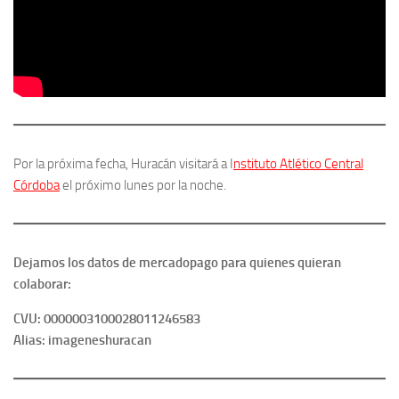
Por la próxima fecha, Huracán visitará a I
nstituto Atlético Central
Córdoba
el próximo lunes por la noche.
Dejamos los datos de mercadopago para quienes quieran
colaborar:
CVU: 0000003100028011246583
Alias: imageneshuracan