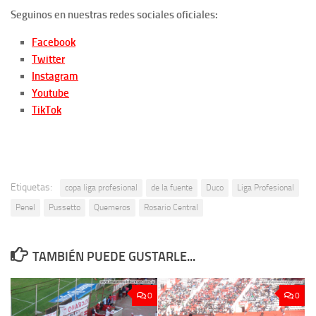
Seguinos en nuestras redes sociales oficiales:
Facebook
Twitter
Instagram
Youtube
TikTok
Etiquetas:
copa liga profesional
de la fuente
Duco
Liga Profesional
Penel
Pussetto
Quemeros
Rosario Central
TAMBIÉN PUEDE GUSTARLE...
0
0