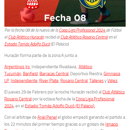
Por la fecha 08 de la nueva de la
Copa Liga Profesional 2024
de Fútbol
el
Club Atlético Huracán
recibió al
Club Atlético Rosario Central
en el
Estadio Tomás Adolfo Ducó
(El Palacio)
.
Huracán forma parte de la zona A junto a:
Argentinos Jrs,
Independiente Rivadavia,
Atlético
Tucumán
,
Banfield
,
Barracas Central
, Deportivo Riestra,
Gimnasia
LP
,
Independiente
,
River Plate
,
Rosario Central
,
Talleres
y
Vélez
.
El jueves 29 de Febrero por la noche Huracán recibió al
Club Atlético
Rosario Central
por la octava fecha de la
Copa Liga Profesional
2024
, en el
Estadio Tomás Adolfo Ducó (El Palacio).
Con el arbitraje de
Ariel Penel
el globo empezó ganando el partido a
los 22 minutos del primer tiempo gracias a un golazo de
Ignacio