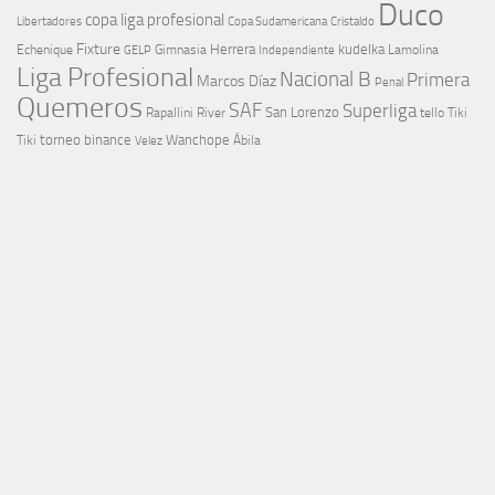
Duco
copa liga profesional
Libertadores
Cristaldo
Copa Sudamericana
Fixture
Echenique
Herrera
kudelka
GELP
Gimnasia
Lamolina
Independiente
Liga Profesional
Nacional B
Primera
Marcos Díaz
Penal
Quemeros
SAF
Superliga
River
San Lorenzo
Rapallini
tello
Tiki
torneo binance
Wanchope
Tiki
Velez
Ábila