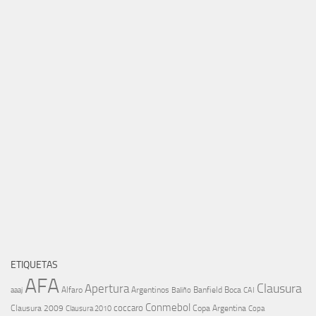
ETIQUETAS
AFA
Clausura
Apertura
aaaj
Alfaro
Argentinos
Banfield
Boca
Baliño
CAI
Conmebol
coccaro
Clausura 2009
Copa Argentina
Copa
Clausura 2010