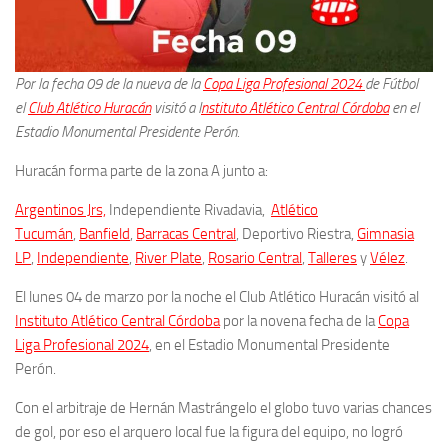
Por la fecha 09 de la nueva de la
Copa Liga Profesional 2024
de Fútbol
el
Club Atlético Huracán
visitó a I
nstituto Atlético Central Córdoba
en el
Estadio Monumental Presidente Perón.
Huracán forma parte de la zona A junto a:
Argentinos Jrs,
Independiente Rivadavia,
Atlético
Tucumán
,
Banfield
,
Barracas Central
, Deportivo Riestra,
Gimnasia
LP
,
Independiente
,
River Plate
,
Rosario Central
,
Talleres
y
Vélez
.
El lunes 04 de marzo por la noche el Club Atlético Huracán visitó al
Instituto Atlético Central Córdoba
por la novena fecha de la
Copa
Liga Profesional 2024
, en el Estadio Monumental Presidente
Perón.
Con el arbitraje de Hernán Mastrángelo el globo tuvo varias chances
de gol, por eso el arquero local fue la figura del equipo, no logró