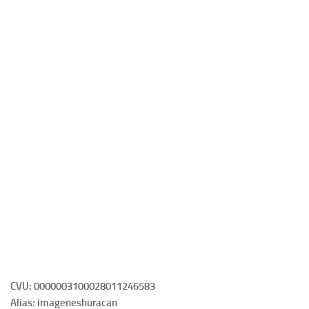
CVU: 0000003100028011246583
Alias: imageneshuracan