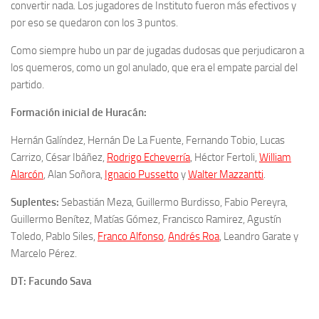
convertir nada. Los jugadores de Instituto fueron más efectivos y
por eso se quedaron con los 3 puntos.
Como siempre hubo un par de jugadas dudosas que perjudicaron a
los quemeros, como un gol anulado, que era el empate parcial del
partido.
Formación inicial de Huracán:
Hernán Galíndez
, Hernán De La Fuente,
Fernando Tobio, Lucas
Carrizo, César Ibáñez,
Rodrigo Echeverría
,
Héctor Fertoli,
William
Alarcón
, Alan Soñora,
Ignacio Pussetto
y
Walter Mazzantti
.
Suplentes:
Sebastián Meza, Guillermo Burdisso,
Fabio Pereyra,
Guillermo Benítez, Matías Gómez, Francisco Ramirez, Agustín
Toledo, Pablo Siles,
Franco Alfonso
,
Andrés Roa
,
Leandro Garate
y
Marcelo Pérez.
DT: Facundo Sava