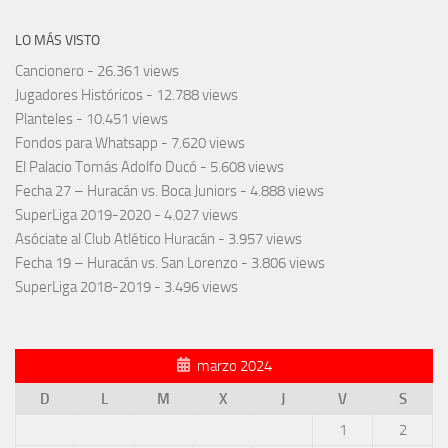
LO MÁS VISTO
Cancionero
- 26.361 views
Jugadores Históricos
- 12.788 views
Planteles
- 10.451 views
Fondos para Whatsapp
- 7.620 views
El Palacio Tomás Adolfo Ducó
- 5.608 views
Fecha 27 – Huracán vs. Boca Juniors
- 4.888 views
SuperLiga 2019-2020
- 4.027 views
Asóciate al Club Atlético Huracán
- 3.957 views
Fecha 19 – Huracán vs. San Lorenzo
- 3.806 views
SuperLiga 2018-2019
- 3.496 views
marzo 2024
D
L
M
X
J
V
S
1
2