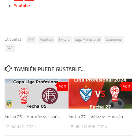
Youtube
Etiquetas:
AFA
Apertura
Fixture
Liga Profesional
Quemeros
SAF
TAMBIÉN PUEDE GUSTARLE...
0
0
Fecha 05 – Huracán vs Lanús
Fecha 27 – Vélez vs Huracán
12 MARZO, 2021
15 DICIEMBRE, 2024