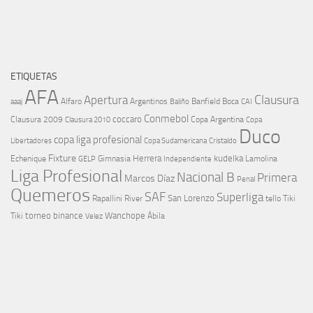
ETIQUETAS
AFA
Clausura
Apertura
aaaj
Alfaro
Argentinos
Banfield
Boca
Baliño
CAI
Conmebol
coccaro
Clausura 2009
Copa Argentina
Copa
Clausura 2010
Duco
copa liga profesional
Libertadores
Cristaldo
Copa Sudamericana
Fixture
Echenique
Herrera
kudelka
GELP
Gimnasia
Lamolina
Independiente
Liga Profesional
Nacional B
Primera
Marcos Díaz
Penal
Quemeros
SAF
Superliga
River
San Lorenzo
Rapallini
tello
Tiki
torneo binance
Wanchope
Tiki
Velez
Ábila