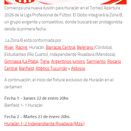
Comienza una nueva ilusión para Huracán en el Torneo Apertura
2026 de la Liga Profesional de Fútbol. El Globo integrará la Zona B,
un grupo exigente y competitivo, donde buscará ser protagonista
desde la primera fecha.
.La Zona B está conformada por:
River
,
Racing
, Huracán,
Barracas Central
,
Belgrano
(Córdoba),
Estudiantes (Río Cuarto), Independiente Rivadavia (Mendoza),
Gimnasia (La Plata)
,
Tigre
,
Argentinos Juniors
,
Sarmiento
,
Rosario
Central
,
Banfield
,
Atlético Tucumán
y
Aldosivi
.
A continuación, el inicio del fixture exclusivo de Huracán en el
certamen:
Fecha 1 – Jueves 22 de enero 20hs
Banfield 1-1 Huracán
Fecha 2 – Martes 27 de enero 20hs
Huracán 1-2 Independiente Rivadavia (Mza.)