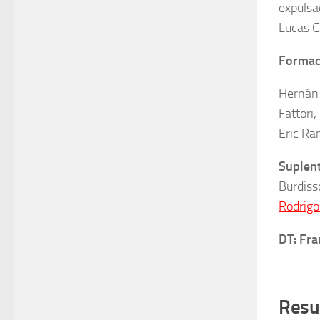
expulsa
Lucas C
Formaci
Hernán 
Fattori
Eric Ra
Suplen
Burdisso
Rodrigo
DT: Fra
Resu