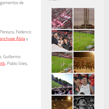
ligamentos de
 Pereyra, Federico
nchope Ábila
y
, Guillermo
tti
, Pablo Siles,