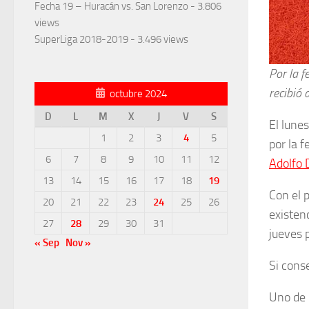
Fecha 19 – Huracán vs. San Lorenzo
- 3.806
views
SuperLiga 2018-2019
- 3.496 views
Por la f
recibió 
octubre 2024
D
L
M
X
J
V
S
El lune
1
2
3
4
5
por la 
6
7
8
9
10
11
12
Adolfo D
13
14
15
16
17
18
19
Con el 
20
21
22
23
24
25
26
existen
27
28
29
30
31
jueves 
« Sep
Nov »
Si cons
Uno de 