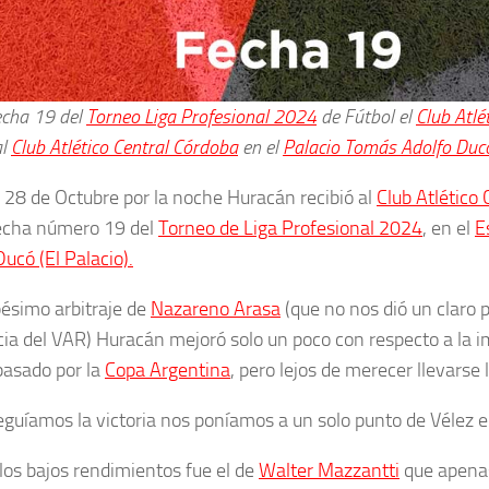
echa 19 del
Torneo Liga Profesional 2024
de Fútbol el
Club Atlé
al
Club Atlético Central Córdoba
en el
Palacio Tomás Adolfo Duc
s 28 de Octubre por la noche Huracán recibió al
Club Atlético
fecha número 19 del
Torneo de Liga Profesional 2024
, en el
E
ucó (El Palacio).
pésimo arbitraje de
Nazareno Arasa
(que no nos dió un claro p
cia del VAR) Huracán mejoró solo un poco con respecto a la i
pasado por la
Copa Argentina
, pero lejos de merecer llevarse 
eguíamos la victoria nos poníamos a un solo punto de Vélez en
los bajos rendimientos fue el de
Walter Mazzantti
que apenas