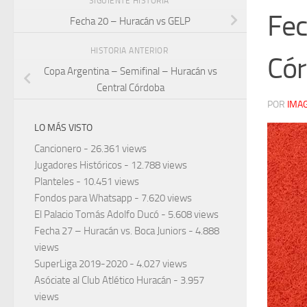
SIGUIENTE HISTORIA
Fec
Fecha 20 – Huracán vs GELP
HISTORIA ANTERIOR
Có
Copa Argentina – Semifinal – Huracán vs
Central Córdoba
POR
IMA
LO MÁS VISTO
Cancionero
- 26.361 views
Jugadores Históricos
- 12.788 views
Planteles
- 10.451 views
Fondos para Whatsapp
- 7.620 views
El Palacio Tomás Adolfo Ducó
- 5.608 views
Fecha 27 – Huracán vs. Boca Juniors
- 4.888
views
SuperLiga 2019-2020
- 4.027 views
Asóciate al Club Atlético Huracán
- 3.957
views