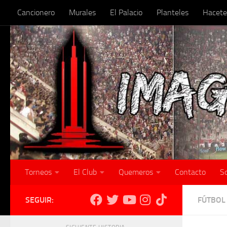
Cancionero
Murales
El Palacio
Planteles
Hacete
Skip to content
Torneos
El Club
Quemeros
Contacto
S
SEGUIR:
FÚTBOL