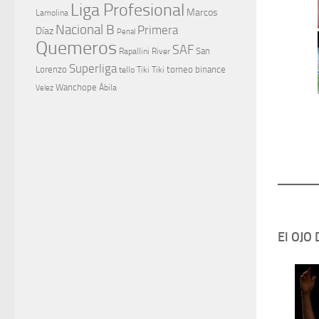
Liga Profesional
Marcos
Lamolina
Nacional B
Primera
Díaz
Penal
Quemeros
SAF
River
San
Rapallini
Superliga
Lorenzo
torneo binance
tello
Tiki Tiki
Wanchope
Velez
Ábila
El OJO 