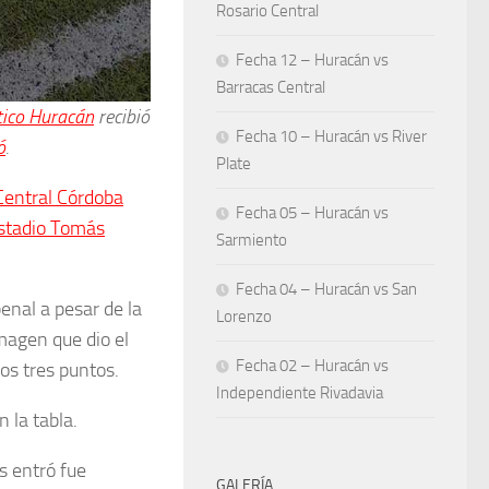
Rosario Central
Fecha 12 – Huracán vs
Barracas Central
tico Huracán
recibió
Fecha 10 – Huracán vs River
ó
.
Plate
 Central Córdoba
Fecha 05 – Huracán vs
stadio Tomás
Sarmiento
Fecha 04 – Huracán vs San
enal a pesar de la
Lorenzo
magen que dio el
Fecha 02 – Huracán vs
los tres puntos.
Independiente Rivadavia
 la tabla.
 entró fue
GALERÍA