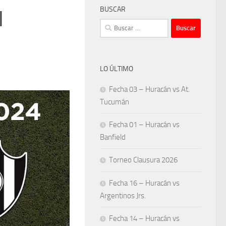
BUSCAR
l
Buscar:
LO ÚLTIMO
Fecha 03 – Huracán vs At.
Tucumán
Fecha 01 – Huracán vs
Banfield
Torneo Clausura 2026
Fecha 16 – Huracán vs
Argentinos Jrs.
Fecha 14 – Huracán vs