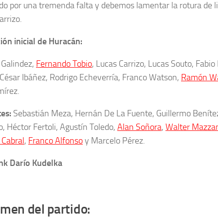
do por una tremenda falta y debemos lamentar la rotura de 
arrizo.
ón inicial de Huracán:
Galindez,
Fernando Tobio
, Lucas Carrizo, Lucas Souto, Fabio
, César Ibáñez,
Rodrigo Echeverría, Franco Watson,
Ramón Wa
mírez.
tes:
Sebastián Meza,
Hernán De La Fuente, Guillermo Benítez
, Héctor Fertoli, Agustín Toledo,
Alan Soñora
,
Walter Mazzan
 Cabral
,
Franco Alfonso
y Marcelo Pérez.
nk Darío Kudelka
men del partido: