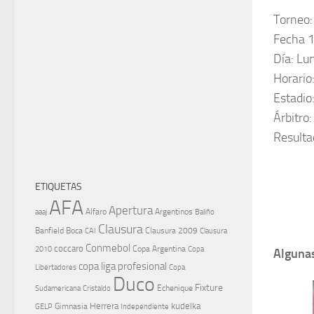
Torneo:
Fecha 
Día: Lu
Horario
Estadio
Árbitro
Resulta
ETIQUETAS
AFA
Apertura
aaaj
Alfaro
Argentinos
Baliño
Clausura
Banfield
Boca
Clausura 2009
CAI
Clausura
Conmebol
coccaro
Copa Argentina
Copa
2010
Algunas
copa liga profesional
Libertadores
Copa
Duco
Fixture
Echenique
Cristaldo
Sudamericana
Herrera
kudelka
GELP
Gimnasia
Independiente