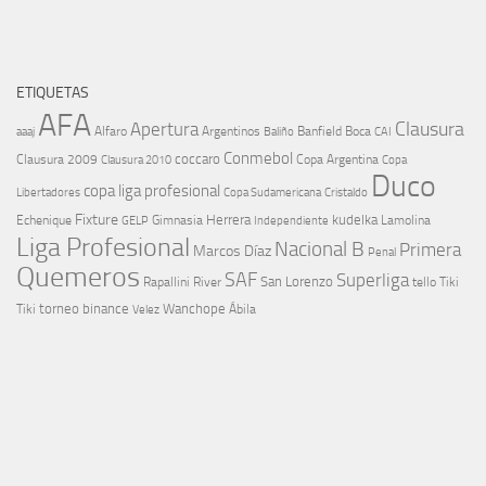
ETIQUETAS
AFA
Clausura
Apertura
aaaj
Alfaro
Argentinos
Banfield
Boca
Baliño
CAI
Conmebol
coccaro
Clausura 2009
Copa Argentina
Copa
Clausura 2010
Duco
copa liga profesional
Libertadores
Cristaldo
Copa Sudamericana
Fixture
Echenique
Herrera
kudelka
GELP
Gimnasia
Lamolina
Independiente
Liga Profesional
Nacional B
Primera
Marcos Díaz
Penal
Quemeros
SAF
Superliga
River
San Lorenzo
Rapallini
tello
Tiki
torneo binance
Wanchope
Tiki
Velez
Ábila