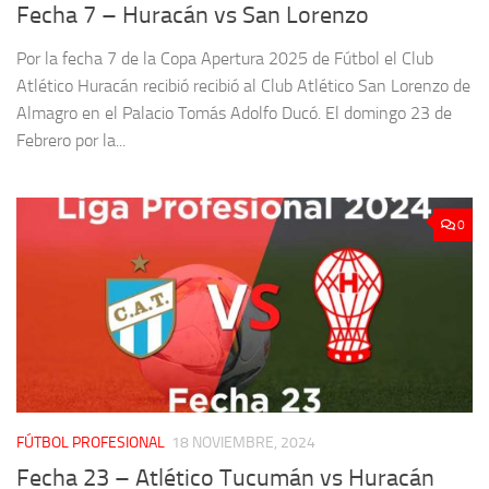
Fecha 7 – Huracán vs San Lorenzo
Por la fecha 7 de la Copa Apertura 2025 de Fútbol el Club
Atlético Huracán recibió recibió al Club Atlético San Lorenzo de
Almagro en el Palacio Tomás Adolfo Ducó. El domingo 23 de
Febrero por la...
0
FÚTBOL PROFESIONAL
18 NOVIEMBRE, 2024
Fecha 23 – Atlético Tucumán vs Huracán