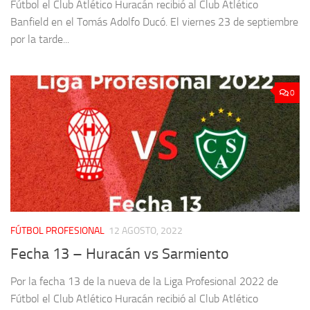
Fútbol el Club Atlético Huracán recibió al Club Atlético
Banfield en el Tomás Adolfo Ducó. El viernes 23 de septiembre
por la tarde...
0
FÚTBOL PROFESIONAL
12 AGOSTO, 2022
Fecha 13 – Huracán vs Sarmiento
Por la fecha 13 de la nueva de la Liga Profesional 2022 de
Fútbol el Club Atlético Huracán recibió al Club Atlético