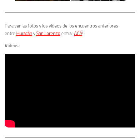
Para ver las fotos y los vídeos de los encuentros anteriores
entre
Huracán
y
San Lorenzo
entrar
ACÁ
!.
Vídeos: