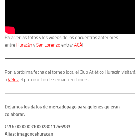
Para ver las fotos y los vídeos de los encuentros anteriores
entre
Huracán
y
San Lorenzo
entrar
ACÁ
!.
Por la próxima fecha del torneo local el Club Atlético Huracán visitará
a
Vélez
el próximo fin de semana en Liniers.
Dejamos los datos de mercadopago para quienes quieran
colaborar:
CVU: 0000003100028011246583
Alias: imageneshuracan