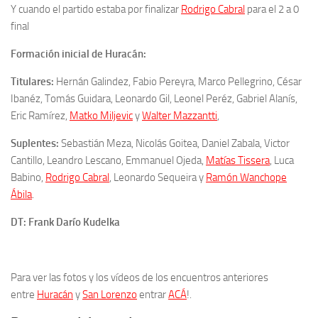
Y cuando el partido estaba por finalizar
Rodrigo Cabral
para el 2 a 0
final
Formación inicial de Huracán:
Titulares:
Hernán Galindez, Fabio Pereyra, Marco Pellegrino, César
Ibanéz, Tomás Guidara, Leonardo Gil, Leonel Peréz, Gabriel Alanís,
Eric Ramírez,
Matko Miljevic
y
Walter Mazzantti
,
Suplentes:
Sebastián Meza, Nicolás Goitea, Daniel Zabala, Victor
Cantillo, Leandro Lescano, Emmanuel Ojeda,
Matías Tissera
, Luca
Babino,
Rodrigo Cabral
, Leonardo Sequeira y
Ramón Wanchope
Ábila
.
DT: Frank Darío Kudelka
Para ver las fotos y los vídeos de los encuentros anteriores
entre
Huracán
y
San Lorenzo
entrar
ACÁ
!.