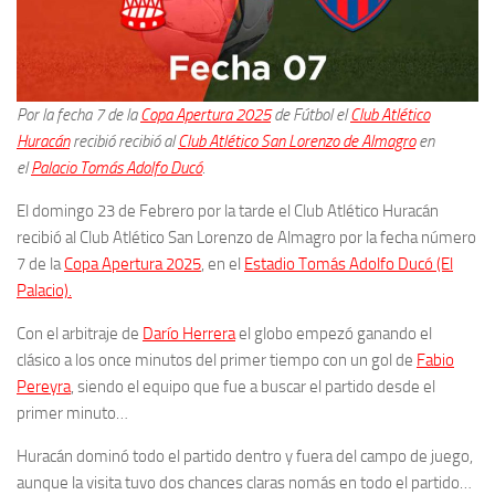
Por la fecha 7 de la
Copa Apertura 2025
de Fútbol el
Club Atlético
Huracán
recibió recibió al
Club Atlético San Lorenzo de Almagro
en
el
Palacio Tomás Adolfo Ducó
.
El domingo 23 de Febrero por la tarde el Club Atlético Huracán
recibió al Club Atlético San Lorenzo de Almagro por la fecha número
7 de la
Copa Apertura 2025
, en el
Estadio Tomás Adolfo Ducó (El
Palacio).
Con el arbitraje de
Darío Herrera
el globo empezó ganando el
clásico a los once minutos del primer tiempo con un gol de
Fabio
Pereyra
, siendo el equipo que fue a buscar el partido desde el
primer minuto…
Huracán dominó todo el partido dentro y fuera del campo de juego,
aunque la visita tuvo dos chances claras nomás en todo el partido…