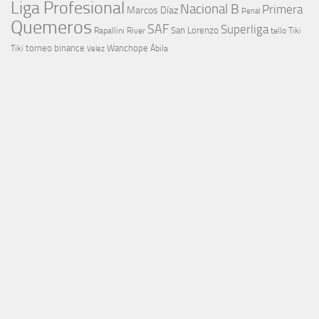
Liga Profesional
Nacional B
Primera
Marcos Díaz
Penal
Quemeros
SAF
Superliga
River
San Lorenzo
Rapallini
tello
Tiki
torneo binance
Wanchope
Tiki
Velez
Ábila