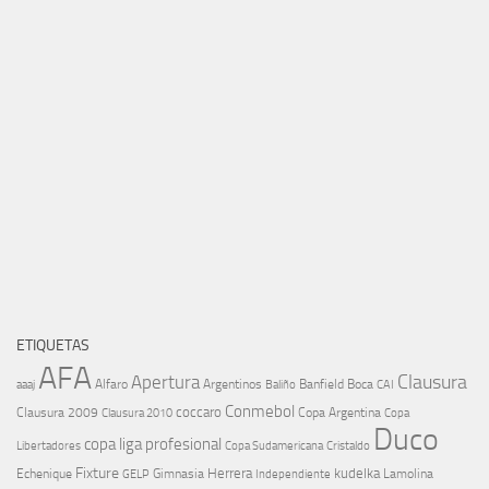
ETIQUETAS
AFA
Clausura
Apertura
aaaj
Alfaro
Argentinos
Banfield
Boca
Baliño
CAI
Conmebol
coccaro
Clausura 2009
Copa Argentina
Copa
Clausura 2010
Duco
copa liga profesional
Libertadores
Cristaldo
Copa Sudamericana
Fixture
Echenique
Herrera
kudelka
GELP
Gimnasia
Lamolina
Independiente