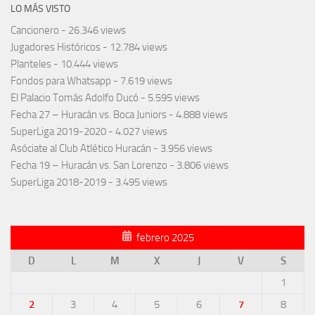
LO MÁS VISTO
Cancionero
- 26.346 views
Jugadores Históricos
- 12.784 views
Planteles
- 10.444 views
Fondos para Whatsapp
- 7.619 views
El Palacio Tomás Adolfo Ducó
- 5.595 views
Fecha 27 – Huracán vs. Boca Juniors
- 4.888 views
SuperLiga 2019-2020
- 4.027 views
Asóciate al Club Atlético Huracán
- 3.956 views
Fecha 19 – Huracán vs. San Lorenzo
- 3.806 views
SuperLiga 2018-2019
- 3.495 views
febrero 2025
D
L
M
X
J
V
S
1
2
3
4
5
6
7
8