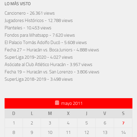
LO MÁS VISTO
Cancionero
- 26.361 views
Jugadores Históricos
- 12.788 views
Planteles
- 10.453 views
Fondos para Whatsapp
- 7.620 views
El Palacio Tomás Adolfo Ducó
- 5.608 views
Fecha 27 – Huracán vs. Boca Juniors
- 4.888 views
SuperLiga 2019-2020
- 4.027 views
Asóciate al Club Atlético Huracán
- 3.957 views
Fecha 19 – Huracán vs. San Lorenzo
- 3.806 views
SuperLiga 2018-2019
- 3.498 views
mayo 2011
D
L
M
X
J
V
S
1
2
3
4
5
6
7
8
9
10
11
12
13
14