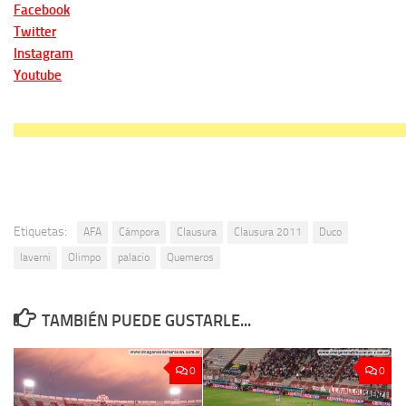
Facebook
Twitter
Instagram
Youtube
Etiquetas:
AFA
Cámpora
Clausura
Clausura 2011
Duco
laverni
Olimpo
palacio
Quemeros
TAMBIÉN PUEDE GUSTARLE...
0
0