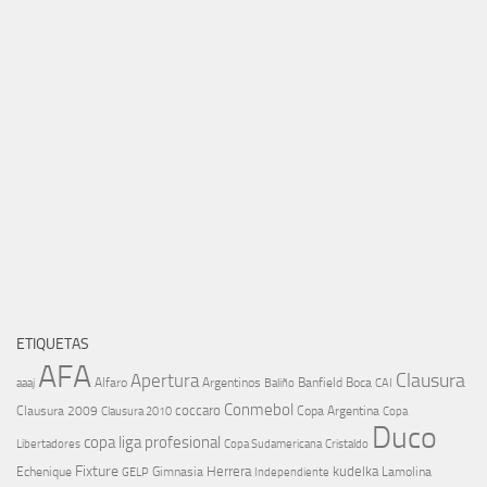
ETIQUETAS
AFA
Clausura
Apertura
aaaj
Alfaro
Argentinos
Banfield
Boca
Baliño
CAI
Conmebol
coccaro
Clausura 2009
Copa Argentina
Copa
Clausura 2010
Duco
copa liga profesional
Libertadores
Cristaldo
Copa Sudamericana
Fixture
Echenique
Herrera
kudelka
GELP
Gimnasia
Lamolina
Independiente