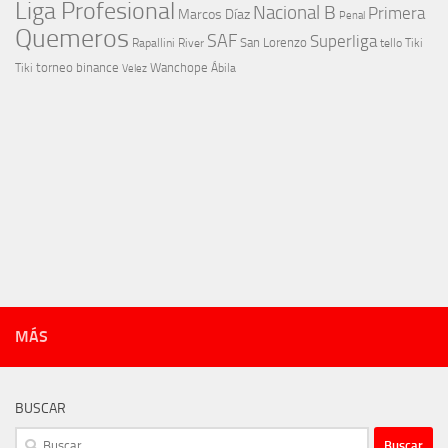
Liga Profesional
Nacional B
Primera
Marcos Díaz
Penal
Quemeros
SAF
Superliga
River
San Lorenzo
Rapallini
tello
Tiki
torneo binance
Wanchope
Tiki
Velez
Ábila
MÁS
BUSCAR
Buscar: