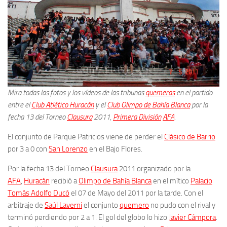
Mira todas las fotos y los vídeos de las tribunas
quemeras
en el partido
entre el
Club Atlético Huracán
y el
Club Olimpo de Bahía Blanca
por la
fecha 13 del Torneo
Clausura
2011,
Primera División
AFA
.
El conjunto de Parque Patricios viene de perder el
Clásico de Barrio
por 3 a 0 con
San Lorenzo
en el Bajo Flores.
Por la fecha 13 del Torneo
Clausura
2011
organizado por la
AFA
,
Huracán
recibió a
Olimpo de Bahía Blanca
en el mítico
Palacio
Tomás Adolfo Ducó
el 07 de Mayo del
2011 por la tarde. Con el
arbitraje de
Saúl Laverni
e
l conjunto
quemero
no pudo con el rival y
terminó perdiendo por 2 a 1. El gol del globo lo hizo
Javier Cámpora
.