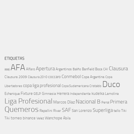
ETIQUETAS
AFA
Clausura
Apertura
aaaj
Alfaro
Argentinos
Banfield
Boca
Baliño
CAI
Conmebol
coccaro
Clausura 2009
Copa Argentina
Copa
Clausura 2010
Duco
copa liga profesional
Libertadores
Cristaldo
Copa Sudamericana
Fixture
Echenique
Herrera
kudelka
GELP
Gimnasia
Lamolina
Independiente
Liga Profesional
Nacional B
Primera
Marcos Díaz
Penal
Quemeros
SAF
Superliga
River
San Lorenzo
Rapallini
tello
Tiki
torneo binance
Wanchope
Tiki
Velez
Ábila