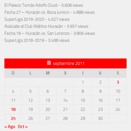
El Palacio Tomás Adolfo Ducó
- 5.608 views
Fecha 27 – Huracán vs. Boca Juniors
- 4.888 views
SuperLiga 2019-2020
- 4.027 views
Asóciate al Club Atlético Huracán
- 3.957 views
Fecha 19 – Huracán vs. San Lorenzo
- 3.806 views
SuperLiga 2018-2019
- 3.498 views
septiembre 2011
D
L
M
X
J
V
S
1
2
3
4
5
6
7
8
9
10
11
12
13
14
15
16
17
18
19
20
21
22
23
24
25
26
27
28
29
30
« Ago
Oct »