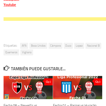
Youtube
Etiquetas:
AFA
Boca Unidos
Cámpora
Duco
Lopez
Nacional B
Quemeros
Vigliano
TAMBIÉN PUEDE GUSTARLE...
0
0
Fecha 08 – Newell’s vs
Fecha 01 – Racing vs Huracán