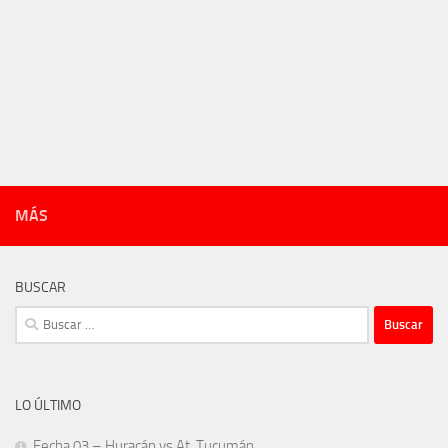
MÁS
BUSCAR
Buscar:
LO ÚLTIMO
Fecha 03 – Huracán vs At. Tucumán