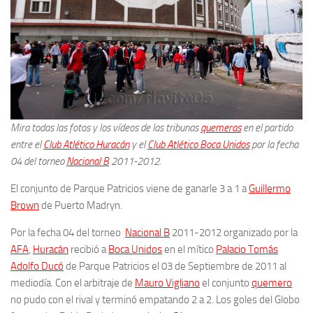
Mira todas las fotos y los vídeos de las tribunas
quemeras
en el partido
entre el
Club Atlético Huracán
y el
Club Atlético Boca Unidos
por la fecha
04
del torneo
Nacional B
2011-2012.
El conjunto de Parque Patricios viene de ganarle 3 a 1 a
Guillermo
Brown
de Puerto Madryn.
Por la fecha 04 del torneo
Nacional B
2011-2012 organizado por la
AFA
,
Huracán
recibió a
Boca Unidos
en el mítico
Palacio Tomás
Adolfo Ducó
de Parque Patricios
el 03 de Septiembre de 2011 al
mediodía. Con el arbitraje de
Mauro Vigliano
e
l conjunto
quemero
no pudo con el rival y terminó empatando 2 a 2. Los goles del Globo