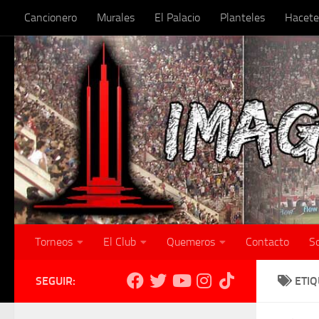
Cancionero
Murales
El Palacio
Planteles
Hacete
Skip to content
Torneos
El Club
Quemeros
Contacto
S
SEGUIR:
ETI