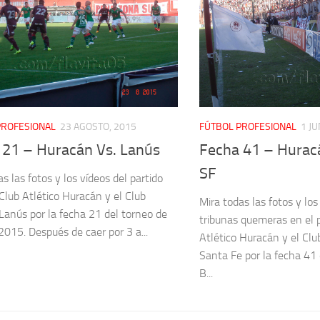
PROFESIONAL
23 AGOSTO, 2015
FÚTBOL PROFESIONAL
1 JU
 21 – Huracán Vs. Lanús
Fecha 41 – Hurac
SF
s las fotos y los vídeos del partido
 Club Atlético Huracán y el Club
Mira todas las fotos y los
 Lanús por la fecha 21 del torneo de
tribunas quemeras en el p
2015. Después de caer por 3 a...
Atlético Huracán y el Clu
Santa Fe por la fecha 41
B...