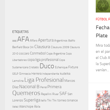
FÚTBOL 
Fecha
ETIQUETAS
Plate
AFA
Apertura
aaaj
Alfaro
Argentinos
Baliño
Mira toda
Clausura
Banfield
Boca
Clausura 2009
CAI
Clausura
en el pa
Conmebol
coccaro
Copa Argentina
Copa
2010
el Club A
copa liga profesional
Libertadores
Copa
la Supe
Duco
Fixture
Echenique
Cristaldo
Sudamericana
venían...
Herrera
kudelka
GELP
Gimnasia
Independiente
Liga Profesional
Marcos
Lamolina
Nacional B
Primera
Díaz
Penal
Quemeros
SAF
River
San
Rapallini
Superliga
Lorenzo
torneo binance
tello
Tiki Tiki
Wanchope
Velez
Ábila