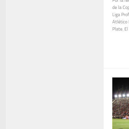
Por la f
de la Co
Liga Pro
Atlético 
Plate. El 