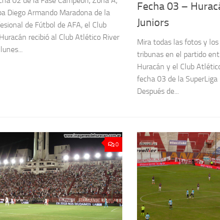
echa 02 de la Fase Campeón, Zona A,
Fecha 03 – Hurac
pa Diego Armando Maradona de la
Juniors
fesional de Fútbol de AFA, el Club
Huracán recibió al Club Atlético River
Mira todas las fotos y los
lunes...
tribunas en el partido ent
Huracán y el Club Atlétic
fecha 03 de la SuperLig
Después de...
0