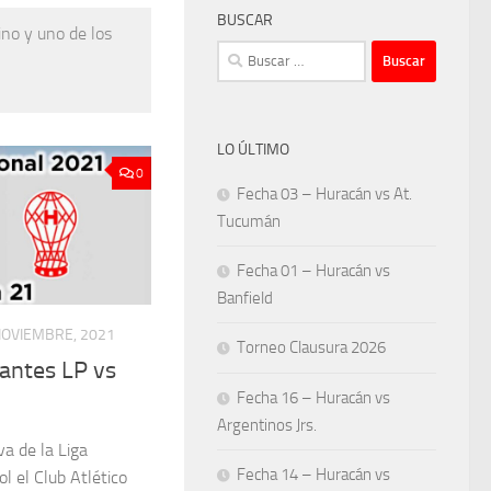
BUSCAR
ino y uno de los
Buscar:
LO ÚLTIMO
0
Fecha 03 – Huracán vs At.
Tucumán
Fecha 01 – Huracán vs
Banfield
NOVIEMBRE, 2021
Torneo Clausura 2026
antes LP vs
Fecha 16 – Huracán vs
Argentinos Jrs.
va de la Liga
Fecha 14 – Huracán vs
l el Club Atlético