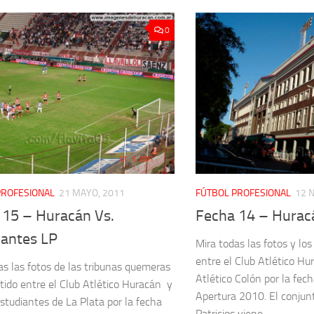
0
PROFESIONAL
21 MAYO, 2011
FÚTBOL PROFESIONAL
12 
 15 – Huracán Vs.
Fecha 14 – Hurac
iantes LP
Mira todas las fotos y los
entre el Club Atlético Hu
as las fotos de las tribunas quemeras
Atlético Colón por la fec
rtido entre el Club Atlético Huracán y
Apertura 2010. El conjun
Estudiantes de La Plata por la fecha
Patricios viene...