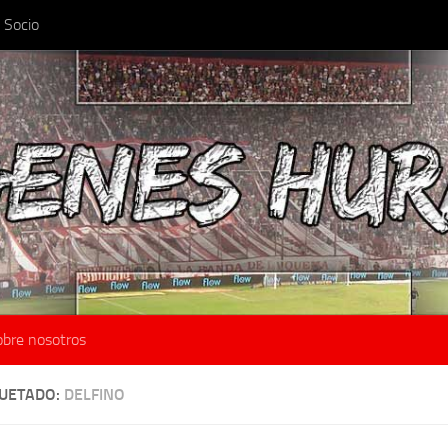
 Socio
obre nosotros
QUETADO:
DELFINO