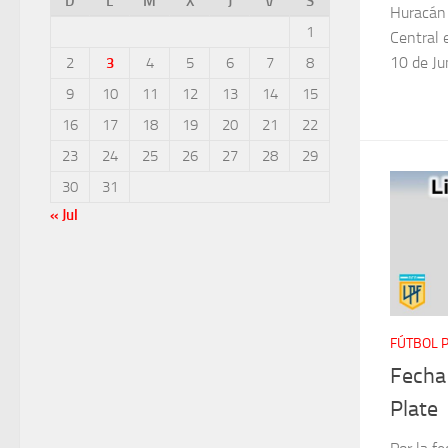
D
L
M
X
J
V
S
Huracán 
1
Central 
10 de Jun
2
3
4
5
6
7
8
9
10
11
12
13
14
15
16
17
18
19
20
21
22
23
24
25
26
27
28
29
30
31
« Jul
FÚTBOL 
Fecha
Plate