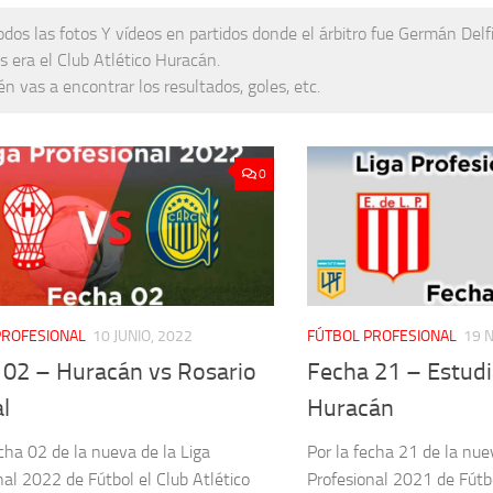
odos las fotos Y vídeos en partidos donde el árbitro fue Germán Delf
s era el Club Atlético Huracán.
n vas a encontrar los resultados, goles, etc.
0
PROFESIONAL
10 JUNIO, 2022
FÚTBOL PROFESIONAL
19 
 02 – Huracán vs Rosario
Fecha 21 – Estudi
l
Huracán
echa 02 de la nueva de la Liga
Por la fecha 21 de la nue
nal 2022 de Fútbol el Club Atlético
Profesional 2021 de Fútbo