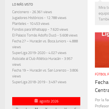
LO MÁS VISTO
Mira t
Cancionero
- 26.361 views
equipo
Jugadores Históricos
- 12.788 views
Tambié
Planteles
- 10.453 views
Fondos para Whatsapp
- 7.620 views
El Palacio Tomás Adolfo Ducó
- 5.608 views
Fecha 27 – Huracán vs. Boca Juniors
- 4.888
views
SuperLiga 2019-2020
- 4.027 views
Asóciate al Club Atlético Huracán
- 3.957
views
Fecha 19 – Huracán vs. San Lorenzo
- 3.806
FÚTBOL 
views
Fecha
SuperLiga 2018-2019
- 3.497 views
Centra
Por la f
agosto 2026
Profesio