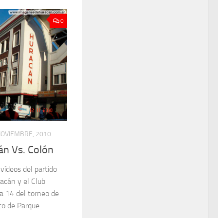
0
NOVIEMBRE, 2010
án Vs. Colón
 vídeos del partido
racán y el Club
ha 14 del torneo de
to de Parque