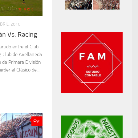
BRIL, 2016
án Vs. Racing
artido entre el Club
g Club de Avellaneda
o de Primera División
rder el Clásico de...
0