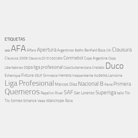
ETIQUETAS
AFA
Clausura
Apertura
aaaj
Alfaro
Argentinos
Banfield
Boca
Baliño
CAI
Conmebol
coccaro
Clausura 2009
Copa Argentina
Copa
Clausura 2010
Duco
copa liga profesional
Libertadores
Cristaldo
Copa Sudamericana
Fixture
Echenique
Herrera
kudelka
GELP
Gimnasia
Lamolina
Independiente
Liga Profesional
Nacional B
Primera
Marcos Díaz
Penal
Quemeros
SAF
Superliga
River
San Lorenzo
Rapallini
tello
Tiki
torneo binance
Wanchope
Tiki
Velez
Ábila