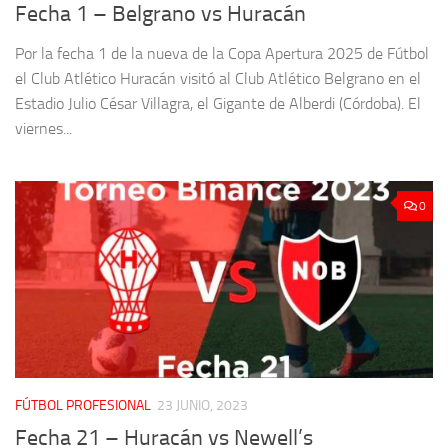
Fecha 1 – Belgrano vs Huracán
Por la fecha 1 de la nueva de la Copa Apertura 2025 de Fútbol
el Club Atlético Huracán visitó al Club Atlético Belgrano en el
Estadio Julio César Villagra, el Gigante de Alberdi (Córdoba). El
viernes...
0
FÚTBOL PROFESIONAL
23 JUNIO, 2023
Fecha 21 – Huracán vs Newell’s