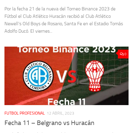
Por la fecha 21 de la nueva del Torneo Binance 2023 de
Fútbol el Club Atlético Huracán recibió al Club Atlético
Newell’s Old Boys de Rosario, Santa Fe en el Estadio Tomás
Adolfo Ducó. El viernes...
0
FUTBOL PROFESIONAL
12 ABRIL, 2023
Fecha 11 – Belgrano vs Huracán