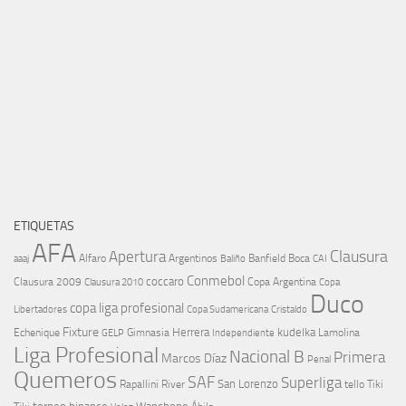
ETIQUETAS
AFA
Clausura
Apertura
aaaj
Alfaro
Argentinos
Banfield
Boca
Baliño
CAI
Conmebol
coccaro
Clausura 2009
Copa Argentina
Copa
Clausura 2010
Duco
copa liga profesional
Libertadores
Cristaldo
Copa Sudamericana
Fixture
Echenique
Herrera
kudelka
GELP
Gimnasia
Lamolina
Independiente
Liga Profesional
Nacional B
Primera
Marcos Díaz
Penal
Quemeros
SAF
Superliga
River
San Lorenzo
Rapallini
tello
Tiki