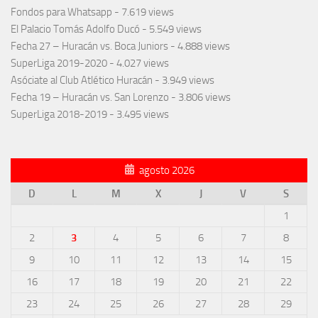
Fondos para Whatsapp
- 7.619 views
El Palacio Tomás Adolfo Ducó
- 5.549 views
Fecha 27 – Huracán vs. Boca Juniors
- 4.888 views
SuperLiga 2019-2020
- 4.027 views
Asóciate al Club Atlético Huracán
- 3.949 views
Fecha 19 – Huracán vs. San Lorenzo
- 3.806 views
SuperLiga 2018-2019
- 3.495 views
agosto 2026
D
L
M
X
J
V
S
1
2
3
4
5
6
7
8
9
10
11
12
13
14
15
16
17
18
19
20
21
22
23
24
25
26
27
28
29