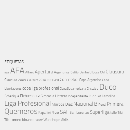
ETIQUETAS
AFA
Clausura
Apertura
aaaj
Alfaro
Argentinos
Banfield
Boca
Baliño
CAI
Conmebol
coccaro
Clausura 2009
Copa Argentina
Copa
Clausura 2010
Duco
copa liga profesional
Libertadores
Cristaldo
Copa Sudamericana
Fixture
Echenique
Herrera
kudelka
GELP
Gimnasia
Lamolina
Independiente
Liga Profesional
Nacional B
Primera
Marcos Díaz
Penal
Quemeros
SAF
Superliga
River
San Lorenzo
Rapallini
tello
Tiki
torneo binance
Wanchope
Tiki
Velez
Ábila