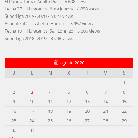
El Palacio Tomás Adolfo Ducó
- 5.608 views
Fecha 27 – Huracán vs. Boca Juniors
- 4.888 views
SuperLiga 2019-2020
- 4.027 views
Asóciate al Club Atlético Huracán
- 3.957 views
Fecha 19 – Huracán vs. San Lorenzo
- 3.806 views
SuperLiga 2018-2019
- 3.498 views
agosto 2026
D
L
M
X
J
V
S
1
2
3
4
5
6
7
8
9
10
11
12
13
14
15
16
17
18
19
20
21
22
23
24
25
26
27
28
29
30
31