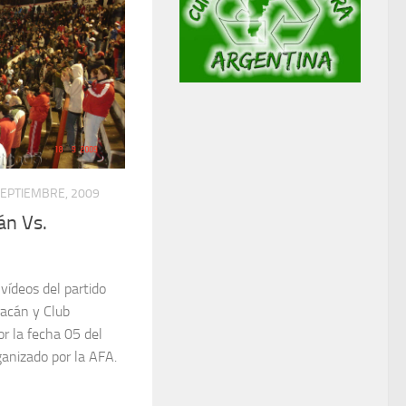
SEPTIEMBRE, 2009
án Vs.
 vídeos del partido
racán y Club
or la fecha 05 del
anizado por la AFA.