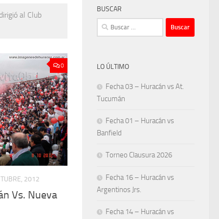
BUSCAR
irigió al Club
Buscar:
0
LO ÚLTIMO
Fecha 03 – Huracán vs At.
Tucumán
Fecha 01 – Huracán vs
Banfield
Torneo Clausura 2026
Fecha 16 – Huracán vs
CTUBRE, 2012
Argentinos Jrs.
án Vs. Nueva
Fecha 14 – Huracán vs