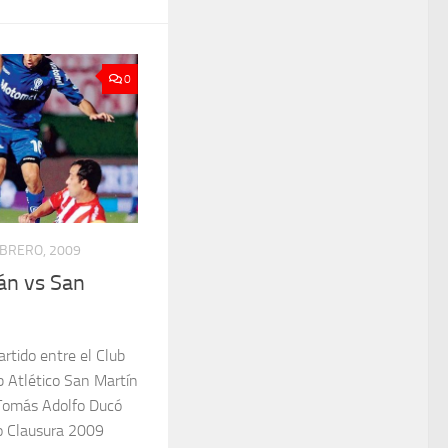
0
EBRERO, 2009
án vs San
artido entre el Club
b Atlético San Martín
 Tomás Adolfo Ducó
eo Clausura 2009