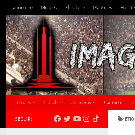
Cancionero
Murales
El Palacio
Planteles
Hacete
Skip to content
Torneos
El Club
Quemeros
Contacto
S
SEGUIR:
ETI