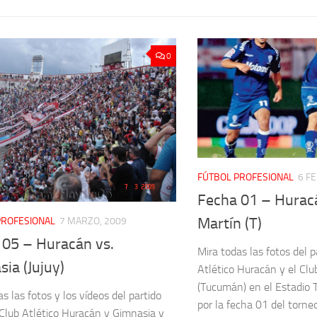
0
FÚTBOL PROFESIONAL
6 F
Fecha 01 – Hurac
Martín (T)
PROFESIONAL
7 MARZO, 2009
 05 – Huracán vs.
Mira todas las fotos del p
ia (Jujuy)
Atlético Huracán y el Clu
(Tucumán) en el Estadio
s las fotos y los vídeos del partido
por la fecha 01 del torn
 Club Atlético Huracán y Gimnasia y