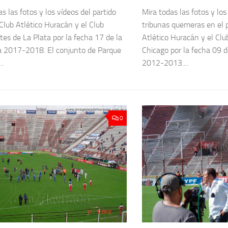
s las fotos y los vídeos del partido
Mira todas las fotos y los
 Club Atlético Huracán y el Club
tribunas quemeras en el p
tes de La Plata por la fecha 17 de la
Atlético Huracán y el Clu
a 2017-2018. El conjunto de Parque
Chicago por la fecha 09 d
..
2012-2013....
0