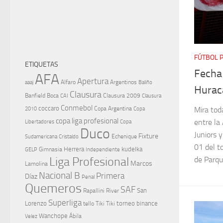
FÚTBOL 
ETIQUETAS
Fecha 
AFA
Apertura
aaaj
Alfaro
Argentinos
Baliño
Hurac
Clausura
Banfield
Boca
Clausura 2009
CAI
Clausura
Conmebol
coccaro
Copa Argentina
Copa
Mira toda
2010
copa liga profesional
entre la
Libertadores
Copa
Duco
Juniors 
Fixture
Echenique
Cristaldo
Sudamericana
01 del t
Herrera
kudelka
GELP
Gimnasia
Independiente
Liga Profesional
de Parque
Marcos
Lamolina
Nacional B
Primera
Díaz
Penal
Quemeros
SAF
River
San
Rapallini
Superliga
Lorenzo
torneo binance
tello
Tiki Tiki
Wanchope
Velez
Ábila