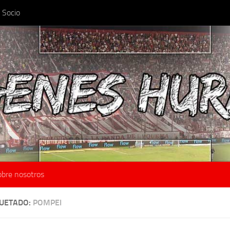
 Socio
obre nosotros
QUETADO:
POMPEI