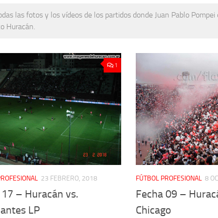
odas las fotos y los vídeos de los partidos donde Juan Pablo Pompei d
co Huracán.
1
PROFESIONAL
23 FEBRERO, 2018
FÚTBOL PROFESIONAL
8 O
 17 – Huracán vs.
Fecha 09 – Hurac
iantes LP
Chicago