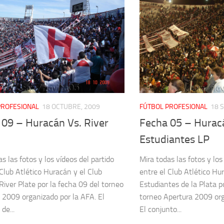
PROFESIONAL
18 OCTUBRE, 2009
FÚTBOL PROFESIONAL
18 
 09 – Huracán Vs. River
Fecha 05 – Hurac
Estudiantes LP
s las fotos y los vídeos del partido
Mira todas las fotos y los
 Club Atlético Huracán y el Club
entre el Club Atlético Hu
 River Plate por la fecha 09 del torneo
Estudiantes de la Plata p
 2009 organizado por la AFA. El
torneo Apertura 2009 org
de...
El conjunto...