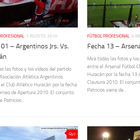
PROFESIONAL
7 AGOSTO, 2010
FÚTBOL PROFESIONAL
6 AB
01 – Argentinos Jrs. Vs.
Fecha 13 – Arsena
án
Mira todas las fotos y los
entre el Arsenal Fútbol Cl
s las fotos y los vídeos del partido
Huracán por la fecha 13 
 Asociación Atlética Argentinos
Clausura 2010. El conjun
y el Club Atlético Huracán por la fecha
Patricios viene de...
orneo de Apertura 2010. El conjunto
 Patricios...
0