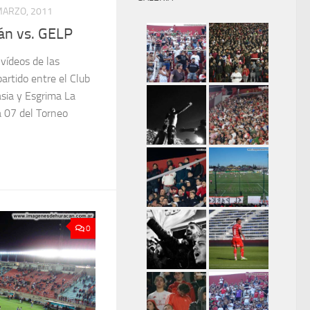
MARZO, 2011
án vs. GELP
 vídeos de las
artido entre el Club
sia y Esgrima La
a 07 del Torneo
0