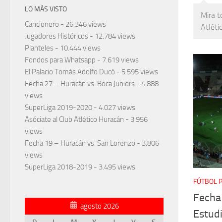
LO MÁS VISTO
Mira t
Cancionero
- 26.346 views
Atléti
Jugadores Históricos
- 12.784 views
Planteles
- 10.444 views
Fondos para Whatsapp
- 7.619 views
El Palacio Tomás Adolfo Ducó
- 5.595 views
Fecha 27 – Huracán vs. Boca Juniors
- 4.888
views
SuperLiga 2019-2020
- 4.027 views
Asóciate al Club Atlético Huracán
- 3.956
views
Fecha 19 – Huracán vs. San Lorenzo
- 3.806
views
SuperLiga 2018-2019
- 3.495 views
FÚTBOL 
Fecha
agosto 2026
Estud