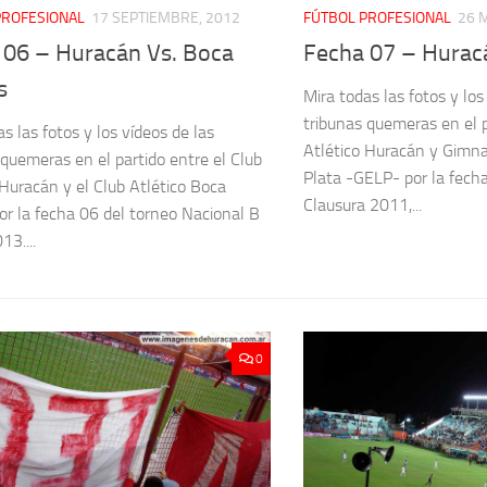
PROFESIONAL
17 SEPTIEMBRE, 2012
FÚTBOL PROFESIONAL
26 
 06 – Huracán Vs. Boca
Fecha 07 – Hurac
s
Mira todas las fotos y los
tribunas quemeras en el p
s las fotos y los vídeos de las
Atlético Huracán y Gimna
 quemeras en el partido entre el Club
Plata -GELP- por la fech
 Huracán y el Club Atlético Boca
Clausura 2011,...
or la fecha 06 del torneo Nacional B
3....
0