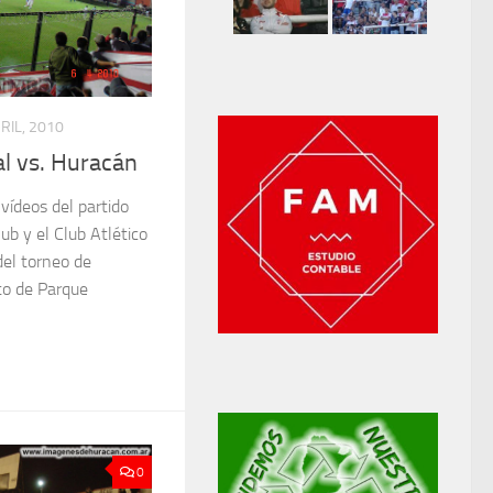
RIL, 2010
l vs. Huracán
 vídeos del partido
ub y el Club Atlético
del torneo de
to de Parque
0