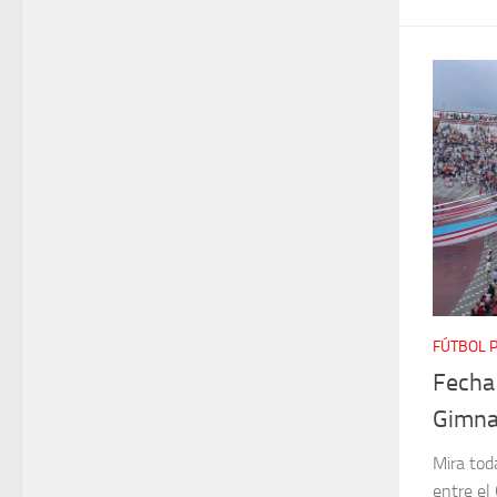
FÚTBOL 
Fecha
Gimnas
Mira toda
entre el