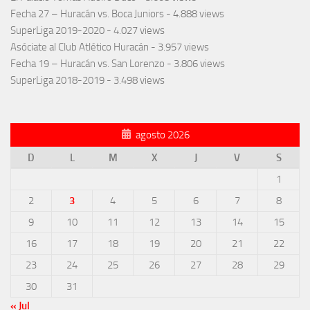
Fecha 27 – Huracán vs. Boca Juniors
- 4.888 views
SuperLiga 2019-2020
- 4.027 views
Asóciate al Club Atlético Huracán
- 3.957 views
Fecha 19 – Huracán vs. San Lorenzo
- 3.806 views
SuperLiga 2018-2019
- 3.498 views
agosto 2026
D
L
M
X
J
V
S
1
2
3
4
5
6
7
8
9
10
11
12
13
14
15
16
17
18
19
20
21
22
23
24
25
26
27
28
29
30
31
« Jul