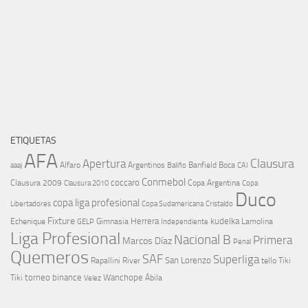
ETIQUETAS
AFA
Clausura
Apertura
aaaj
Alfaro
Argentinos
Banfield
Boca
Baliño
CAI
Conmebol
coccaro
Clausura 2009
Copa Argentina
Copa
Clausura 2010
Duco
copa liga profesional
Libertadores
Cristaldo
Copa Sudamericana
Fixture
Echenique
Herrera
kudelka
GELP
Gimnasia
Lamolina
Independiente
Liga Profesional
Nacional B
Primera
Marcos Díaz
Penal
Quemeros
SAF
Superliga
River
San Lorenzo
Rapallini
tello
Tiki
torneo binance
Wanchope
Tiki
Velez
Ábila