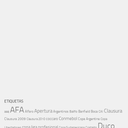
ETIQUETAS
AFA
Clausura
Apertura
aaaj
Alfaro
Argentinos
Banfield
Boca
Baliño
CAI
Conmebol
coccaro
Clausura 2009
Copa Argentina
Copa
Clausura 2010
Duco
copa liga profesional
Libertadores
Cristaldo
Copa Sudamericana