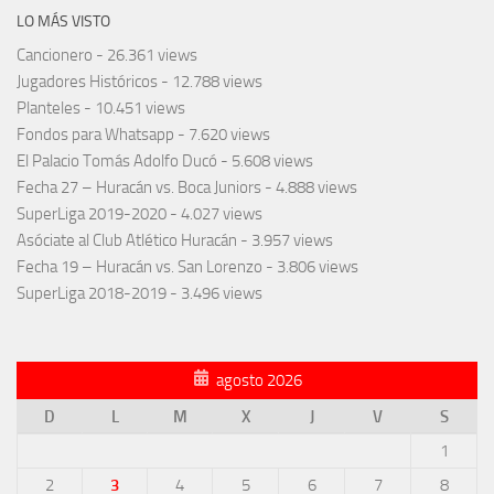
LO MÁS VISTO
Cancionero
- 26.361 views
Jugadores Históricos
- 12.788 views
Planteles
- 10.451 views
Fondos para Whatsapp
- 7.620 views
El Palacio Tomás Adolfo Ducó
- 5.608 views
Fecha 27 – Huracán vs. Boca Juniors
- 4.888 views
SuperLiga 2019-2020
- 4.027 views
Asóciate al Club Atlético Huracán
- 3.957 views
Fecha 19 – Huracán vs. San Lorenzo
- 3.806 views
SuperLiga 2018-2019
- 3.496 views
agosto 2026
D
L
M
X
J
V
S
1
2
3
4
5
6
7
8