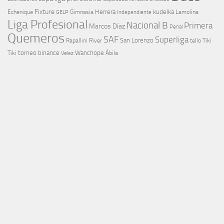
Fixture
Echenique
Herrera
kudelka
GELP
Gimnasia
Lamolina
Independiente
Liga Profesional
Nacional B
Primera
Marcos Díaz
Penal
Quemeros
SAF
Superliga
River
San Lorenzo
Rapallini
tello
Tiki
torneo binance
Wanchope
Tiki
Velez
Ábila