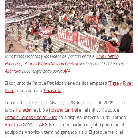
Mira todas las fotos y los vídeos del partido entre el
Club Atlético
Huracán
y el
Club Atlético Rosario Central
por la fecha 11 del torneo
Apertura
2009 organizado por la
AFA
.
El conjunto de Parque Patricios viene de dos empates (
Tigre
y
River
Plate
) y una derrota (
Chacarita
).
Con el arbitraje de Luis Alvarez, el 28 de Octubre de 2009 por la
tarde
Huracán
recibió a
Rosario Central
en el mítico Palacio, el
Estadio Tomás Adolfo Ducó
para disputar la fecha 11 del Torneo
Apertura
2009 de
AFA
. En un buen partido el globo pudo con el
equipo de Arroyito y terminó ganando 1 a 0. El gol quemero, el