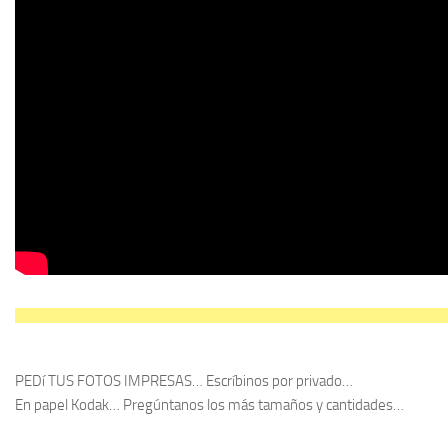
PEDí TUS FOTOS IMPRESAS… Escríbinos por privado…
En papel Kodak… Pregúntanos los más tamaños y cantidades…