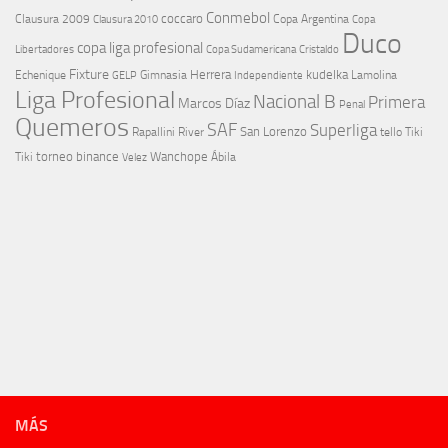
Conmebol
coccaro
Clausura 2009
Copa Argentina
Copa
Clausura 2010
Duco
copa liga profesional
Libertadores
Cristaldo
Copa Sudamericana
Fixture
Echenique
Herrera
kudelka
GELP
Gimnasia
Lamolina
Independiente
Liga Profesional
Nacional B
Primera
Marcos Díaz
Penal
Quemeros
SAF
Superliga
River
San Lorenzo
Rapallini
tello
Tiki
torneo binance
Wanchope
Tiki
Velez
Ábila
MÁS