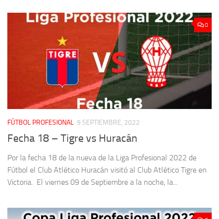
0
FÚTBOL PROFESIONAL
9 SEPTIEMBRE, 2022
Fecha 18 – Tigre vs Huracán
Por la fecha 18 de la nueva de la Liga Profesional 2022 de
Fútbol el Club Atlético Huracán visitó al Club Atlético Tigre en
Victoria. El viernes 09 de Septiembre a la noche, la...