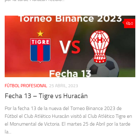
0
FÚTBOL PROFESIONAL
25 ABRIL, 2023
Fecha 13 – Tigre vs Huracán
Por la fecha 13 de la nueva del Torneo Binance 2023 de
Fútbol el Club Atlético Huracán visitó al Club Atlético Tigre en
el Monumental de Victoria. El martes 25 de Abril por la tarde
la...