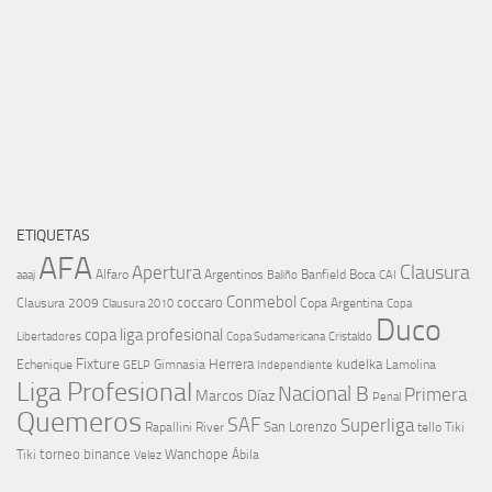
ETIQUETAS
AFA
Clausura
Apertura
aaaj
Alfaro
Argentinos
Banfield
Boca
Baliño
CAI
Conmebol
coccaro
Clausura 2009
Copa Argentina
Copa
Clausura 2010
Duco
copa liga profesional
Libertadores
Cristaldo
Copa Sudamericana
Fixture
Echenique
Herrera
kudelka
GELP
Gimnasia
Lamolina
Independiente
Liga Profesional
Nacional B
Primera
Marcos Díaz
Penal
Quemeros
SAF
Superliga
River
San Lorenzo
Rapallini
tello
Tiki
torneo binance
Wanchope
Tiki
Velez
Ábila