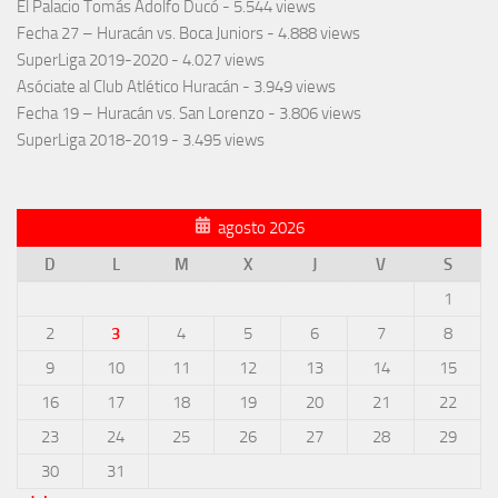
El Palacio Tomás Adolfo Ducó
- 5.544 views
Fecha 27 – Huracán vs. Boca Juniors
- 4.888 views
SuperLiga 2019-2020
- 4.027 views
Asóciate al Club Atlético Huracán
- 3.949 views
Fecha 19 – Huracán vs. San Lorenzo
- 3.806 views
SuperLiga 2018-2019
- 3.495 views
agosto 2026
D
L
M
X
J
V
S
1
2
3
4
5
6
7
8
9
10
11
12
13
14
15
16
17
18
19
20
21
22
23
24
25
26
27
28
29
30
31