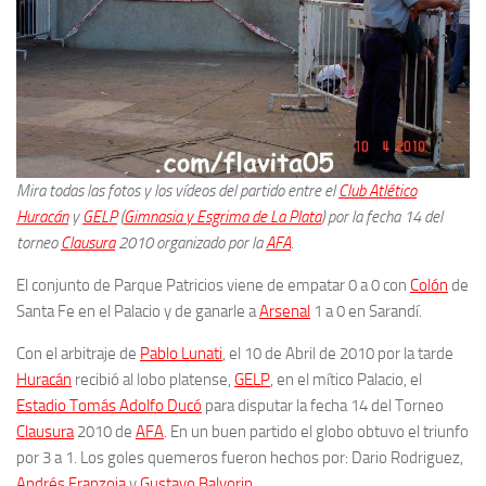
Mira todas las fotos y los vídeos del partido entre el
Club Atlético
Huracán
y
GELP
(
Gimnasia y Esgrima de La Plata
) por la fecha 14 del
torneo
Clausura
2010 organizado por la
AFA
.
El conjunto de Parque Patricios viene de empatar 0 a 0 con
Colón
de
Santa Fe en el Palacio y de ganarle a
Arsenal
1 a 0 en Sarandí.
Con el arbitraje de
Pablo Lunati
, el 10 de Abril de 2010 por la tarde
Huracán
recibió al lobo platense,
GELP
, en el mítico Palacio, el
Estadio Tomás Adolfo Ducó
para disputar la fecha 14 del Torneo
Clausura
2010 de
AFA
. En un buen partido el globo obtuvo el triunfo
por 3 a 1. Los goles quemeros fueron hechos por: Dario Rodriguez,
Andrés Franzoia
y
Gustavo Balvorin
.