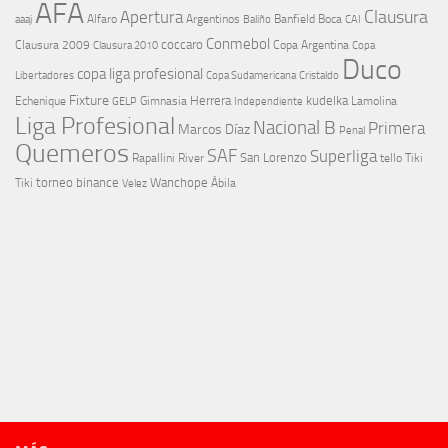
AFA
Clausura
Apertura
aaaj
Alfaro
Argentinos
Banfield
Boca
Baliño
CAI
Conmebol
coccaro
Clausura 2009
Copa Argentina
Copa
Clausura 2010
Duco
copa liga profesional
Libertadores
Cristaldo
Copa Sudamericana
Fixture
Echenique
Herrera
kudelka
GELP
Gimnasia
Lamolina
Independiente
Liga Profesional
Nacional B
Primera
Marcos Díaz
Penal
Quemeros
SAF
Superliga
River
San Lorenzo
Rapallini
tello
Tiki
torneo binance
Wanchope
Tiki
Velez
Ábila