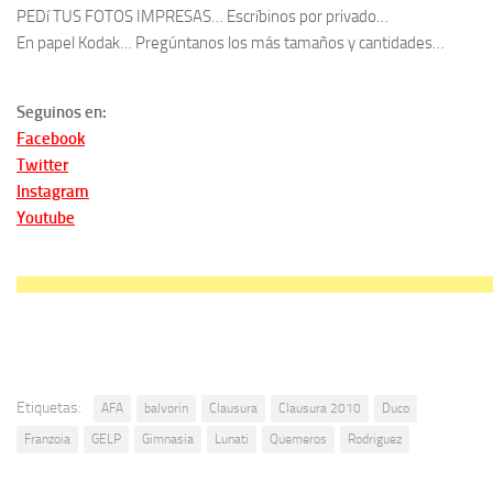
PEDí TUS FOTOS IMPRESAS… Escríbinos por privado…
En papel Kodak… Pregúntanos los más tamaños y cantidades…
Seguinos en:
Facebook
Twitter
Instagram
Youtube
Etiquetas:
AFA
balvorin
Clausura
Clausura 2010
Duco
Franzoia
GELP
Gimnasia
Lunati
Quemeros
Rodriguez