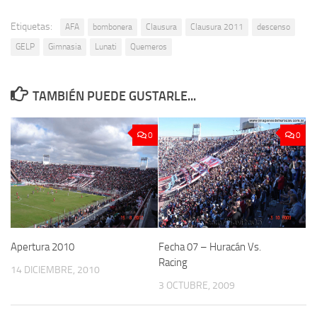
Etiquetas:
AFA
bombonera
Clausura
Clausura 2011
descenso
GELP
Gimnasia
Lunati
Quemeros
TAMBIÉN PUEDE GUSTARLE...
0
0
Apertura 2010
Fecha 07 – Huracán Vs.
Racing
14 DICIEMBRE, 2010
3 OCTUBRE, 2009