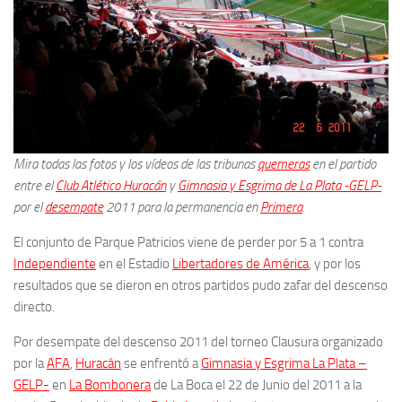
Mira todas las fotos y los vídeos de las tribunas
quemeras
en el partido
entre el
Club Atlético Huracán
y
Gimnasia y Esgrima de La Plata -GELP-
por el
desempate
2011 para la permanencia en
Primera
.
El conjunto de Parque Patricios viene de perder por 5 a 1 contra
Independiente
en el Estadio
Libertadores de América
, y por los
resultados que se dieron en otros partidos pudo zafar del descenso
directo.
Por desempate del descenso 2011 del torneo Clausura
organizado
por la
AFA
,
Huracán
se enfrentó a
Gimnasia y Esgrima La Plata –
GELP-
en
La Bombonera
de La Boca el 22 de Junio del
2011 a la