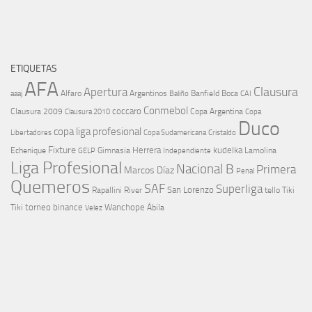
ETIQUETAS
AFA
Clausura
Apertura
aaaj
Alfaro
Argentinos
Banfield
Boca
Baliño
CAI
Conmebol
coccaro
Clausura 2009
Copa Argentina
Copa
Clausura 2010
Duco
copa liga profesional
Libertadores
Cristaldo
Copa Sudamericana
Fixture
Echenique
Herrera
kudelka
GELP
Gimnasia
Lamolina
Independiente
Liga Profesional
Nacional B
Primera
Marcos Díaz
Penal
Quemeros
SAF
Superliga
River
San Lorenzo
Rapallini
tello
Tiki
torneo binance
Wanchope
Tiki
Velez
Ábila