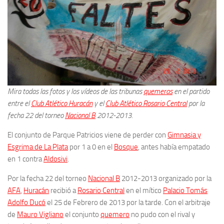
Mira todas las fotos y los vídeos de las tribunas
quemeras
en el partido
entre el
Club Atlético Huracán
y el
Club Atlético Rosario Central
por la
fecha 22 del torneo
Nacional B
2012-2013.
El conjunto de Parque Patricios viene de perder con
Gimnasia y
Esgrima de La Plata
por 1 a 0 en el
Bosque
, antes había empatado
en 1 contra
Aldosivi
.
Por la fecha 22 del torneo
Nacional B
2012-2013 organizado por la
AFA
,
Huracán
recibió a
Rosario Central
en el mítico
Palacio Tomás
Adolfo Ducó
el 25 de Febrero de 2013 por la tarde. Con el arbitraje
de
Mauro Vigliano
el conjunto
quemero
no pudo con el rival y