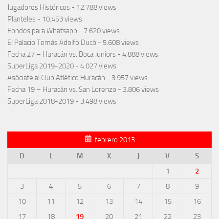
Jugadores Históricos
- 12.788 views
Planteles
- 10.453 views
Fondos para Whatsapp
- 7.620 views
El Palacio Tomás Adolfo Ducó
- 5.608 views
Fecha 27 – Huracán vs. Boca Juniors
- 4.888 views
SuperLiga 2019-2020
- 4.027 views
Asóciate al Club Atlético Huracán
- 3.957 views
Fecha 19 – Huracán vs. San Lorenzo
- 3.806 views
SuperLiga 2018-2019
- 3.498 views
febrero 2013
D
L
M
X
J
V
S
1
2
3
4
5
6
7
8
9
10
11
12
13
14
15
16
17
18
19
20
21
22
23