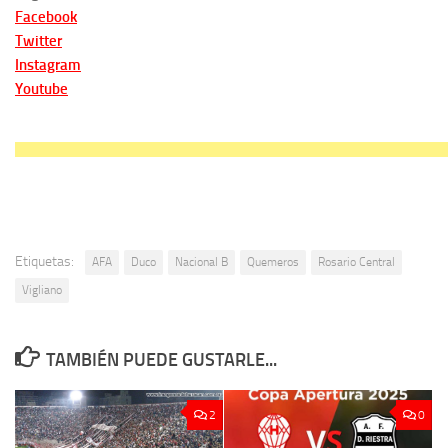
Facebook
Twitter
Instagram
Youtube
Etiquetas:
AFA
Duco
Nacional B
Quemeros
Rosario Central
Vigliano
TAMBIÉN PUEDE GUSTARLE...
2
0