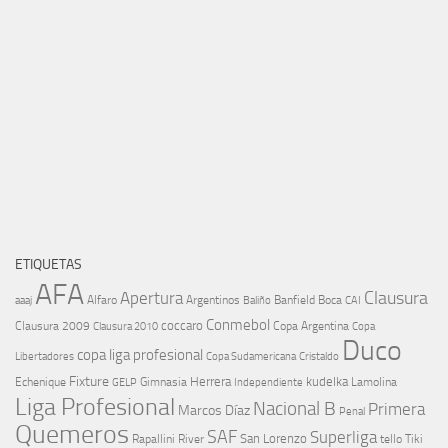
ETIQUETAS
AFA
Clausura
Apertura
aaaj
Alfaro
Argentinos
Banfield
Boca
Baliño
CAI
Conmebol
coccaro
Clausura 2009
Copa Argentina
Copa
Clausura 2010
Duco
copa liga profesional
Libertadores
Cristaldo
Copa Sudamericana
Fixture
Echenique
Herrera
kudelka
GELP
Gimnasia
Lamolina
Independiente
Liga Profesional
Nacional B
Primera
Marcos Díaz
Penal
Quemeros
SAF
Superliga
River
San Lorenzo
Rapallini
tello
Tiki