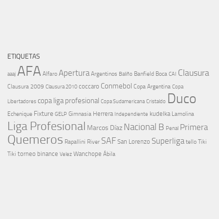
ETIQUETAS
AFA
Clausura
Apertura
aaaj
Alfaro
Argentinos
Banfield
Boca
Baliño
CAI
Conmebol
coccaro
Clausura 2009
Copa Argentina
Copa
Clausura 2010
Duco
copa liga profesional
Libertadores
Cristaldo
Copa Sudamericana
Fixture
Echenique
Herrera
kudelka
GELP
Gimnasia
Lamolina
Independiente
Liga Profesional
Nacional B
Primera
Marcos Díaz
Penal
Quemeros
SAF
Superliga
River
San Lorenzo
Rapallini
tello
Tiki
torneo binance
Wanchope
Tiki
Velez
Ábila