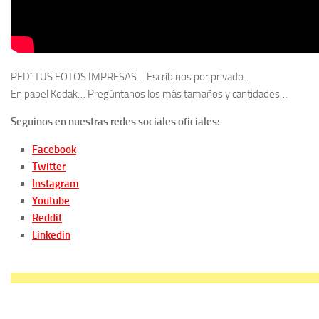
PEDí TUS FOTOS IMPRESAS… Escríbinos por privado…
En papel Kodak… Pregúntanos los más tamaños y cantidades…
Seguinos en nuestras redes sociales oficiales:
Facebook
Twitter
Instagram
Youtube
Reddit
Linkedin