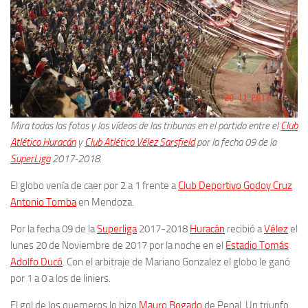
Mira todas las fotos y los vídeos de las tribunas en el partido entre el
Club
Atlético Huracán
y
Club Atlético Vélez Sarsfield
por la fecha 09 de la
SuperLiga
2017-2018.
El globo venía de caer por 2 a 1 frente a
Club Deportivo Godoy Cruz
Antonio Tomba
en Mendoza.
Por la fecha 09 de la
Superliga
2017-2018
Huracán
recibió a
Vélez
el
lunes 20 de Noviembre de 2017 por la noche en el
Estadio Tomás
Adolfo Ducó
. Con el arbitraje de Mariano Gonzalez el globo le ganó
por 1 a 0 a los de liniers.
El gol de los quemeros lo hizo
Mauro Bogado
de Penal. Un triunfo