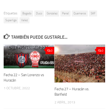
Etiquetas:
Bogado
Duco
Gonzalez
Penal
Quemeros
SAF
Superliga
Velez
TAMBIÉN PUEDE GUSTARLE...
0
0
Fecha 22 – San Lorenzo vs
Huracán
1 OCTUBRE, 2022
Fecha 27 – Huracán vs.
Banfield
2 ABRIL, 2013