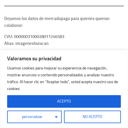
Dejamos los datos de mercadopago para quienes quieran
colaborar:
CVU: 0000003100028011246583
Alias: imageneshuracan
Valoramos su privacidad
Usamos cookies para mejorar su experiencia de navegación,
Seguinos en nuestras redes sociales oficiales:
mostrar anuncios o contenido personalizados y analizar nuestro
Facebook
tráfico. Al hacer clic en "Aceptar todo", usted acepta nuestro uso de
Twitter
cookies.
Instagram
Youtube
ACEPTO
TikTok
personalizar
NO ACEPTO