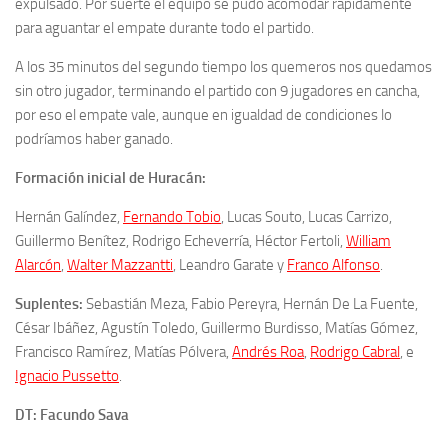
expulsado. Por suerte el equipo se pudo acomodar rápidamente
para aguantar el empate durante todo el partido.
A los 35 minutos del segundo tiempo los quemeros nos quedamos
sin otro jugador, terminando el partido con 9 jugadores en cancha,
por eso el empate vale, aunque en igualdad de condiciones lo
podríamos haber ganado.
Formación inicial de Huracán:
Hernán Galíndez
,
Fernando Tobio
, Lucas Souto, Lucas Carrizo,
Guillermo Benítez,
Rodrigo Echeverría, Héctor Fertoli,
William
Alarcón
,
Walter Mazzantti
, Leandro Garate y
Franco Alfonso
.
Suplentes:
Sebastián Meza, Fabio Pereyra, Hernán De La Fuente,
César Ibáñez, Agustín Toledo, Guillermo Burdisso, Matías Gómez,
Francisco Ramírez, Matías Pólvera,
Andrés Roa
,
Rodrigo Cabral
,
e
Ignacio Pussetto
.
DT: Facundo Sava