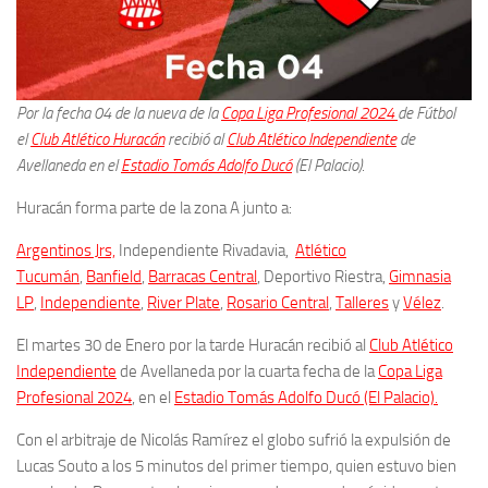
Por la fecha 04 de la nueva de la
Copa Liga Profesional 2024
de Fútbol
el
Club Atlético Huracán
recibió al
Club Atlético Independiente
de
Avellaneda en el
Estadio Tomás Adolfo Ducó
(El Palacio)
.
Huracán forma parte de la zona A junto a:
Argentinos Jrs,
Independiente Rivadavia,
Atlético
Tucumán
,
Banfield
,
Barracas Central
, Deportivo Riestra,
Gimnasia
LP
,
Independiente
,
River Plate
,
Rosario Central
,
Talleres
y
Vélez
.
El martes 30 de Enero por la tarde Huracán recibió al
Club Atlético
Independiente
de Avellaneda por la cuarta fecha de la
Copa Liga
Profesional 2024
, en el
Estadio Tomás Adolfo Ducó (El Palacio).
Con el arbitraje de Nicolás Ramírez el globo sufrió la expulsión de
Lucas Souto a los 5 minutos del primer tiempo, quien estuvo bien