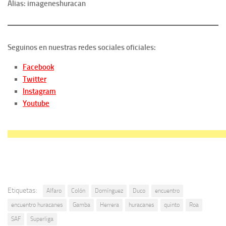
Alias: imageneshuracan
Seguinos en nuestras redes sociales oficiales:
Facebook
Twitter
Instagram
Youtube
Etiquetas:
Alfaro
Colón
Domínguez
Duco
encuentro
encuentro huracanes
Gamba
Herrera
huracanes
quinto
Roa
SAF
Superliga