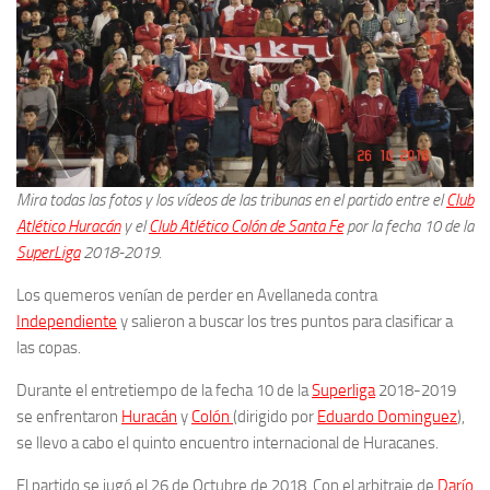
Mira todas las fotos y los vídeos de las tribunas en el partido entre el
Club
Atlético Huracán
y el
Club Atlético Colón de Santa Fe
por la fecha 10 de la
SuperLiga
2018-2019.
Los quemeros venían de perder en Avellaneda contra
Independiente
y salieron a buscar los tres puntos para clasificar a
las copas.
Durante el entretiempo de la fecha 10 de la
Superliga
2018-2019
se enfrentaron
Huracán
y
Colón
(dirigido por
Eduardo Dominguez
),
se llevo a cabo el quinto encuentro internacional de Huracanes.
El partido se jugó el 26 de Octubre de 2018. Con el arbitraje de
Darío