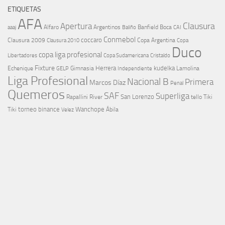
ETIQUETAS
AFA
Clausura
Apertura
aaaj
Alfaro
Argentinos
Banfield
Boca
Baliño
CAI
Conmebol
coccaro
Clausura 2009
Copa Argentina
Copa
Clausura 2010
Duco
copa liga profesional
Libertadores
Cristaldo
Copa Sudamericana
Fixture
Echenique
Herrera
kudelka
GELP
Gimnasia
Lamolina
Independiente
Liga Profesional
Nacional B
Primera
Marcos Díaz
Penal
Quemeros
SAF
Superliga
River
San Lorenzo
Rapallini
tello
Tiki
torneo binance
Wanchope
Tiki
Velez
Ábila