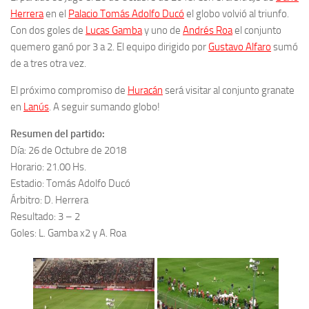
Herrera
en el
Palacio Tomás Adolfo Ducó
el globo volvió al triunfo.
Con dos goles de
Lucas Gamba
y uno de
Andrés Roa
el conjunto
quemero ganó por 3 a 2. El equipo dirigido por
Gustavo Alfaro
sumó
de a tres otra vez.
El próximo compromiso de
Huracán
será visitar al conjunto granate
en
Lanús
. A seguir sumando globo!
Resumen del partido:
Día: 26 de Octubre de 2018
Horario: 21.00 Hs.
Estadio: Tomás Adolfo Ducó
Árbitro: D. Herrera
Resultado: 3 – 2
Goles: L. Gamba x2 y A. Roa