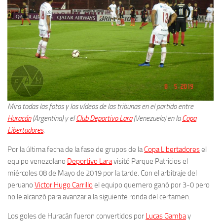
Mira todas las fotos y los vídeos de las tribunas en el partido entre
Huracán
(Argentina) y el
Club Deportivo Lara
(Venezuela) en la
Copa
Libertadores
.
Por la última fecha de la fase de grupos de la
Copa Libertadores
el
equipo venezolano
Deportivo Lara
visitó Parque Patricios el
miércoles 08 de Mayo de 2019 por la tarde. Con el arbitraje del
peruano
Victor Hugo Carrillo
el equipo quemero ganó por 3-0 pero
no le alcanzó para avanzar a la siguiente ronda del certamen.
Los goles de Huracán fueron convertidos por
Lucas Gamba
y