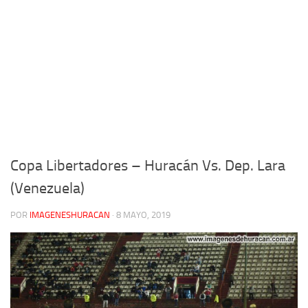
Copa Libertadores – Huracán Vs. Dep. Lara
(Venezuela)
POR
IMAGENESHURACAN
·
8 MAYO, 2019