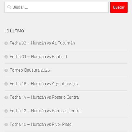
Buscar:
LO ÚLTIMO
Fecha 03 – Huracán vs At. Tucumán
Fecha 01 – Huracán vs Banfield
Torneo Clausura 2026
Fecha 16 – Huracán vs Argentinos Jrs.
Fecha 14 – Huracán vs Rosario Central
Fecha 12 – Huracán vs Barracas Central
Fecha 10 – Huracán vs River Plate