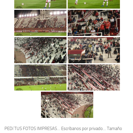
PEDí TUS FOTOS IMPRESAS… Escríbanos por privado… Tamaño