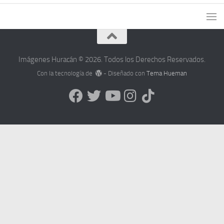
Imágenes Huracán © 2026. Todos los Derechos Reservados.
Con la tecnología de
- Diseñado con
Tema Hueman