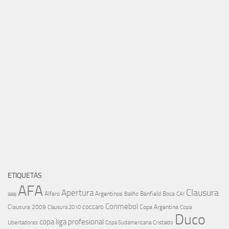
ETIQUETAS
AFA
Clausura
Apertura
aaaj
Alfaro
Argentinos
Banfield
Boca
Baliño
CAI
Conmebol
coccaro
Clausura 2009
Copa Argentina
Copa
Clausura 2010
Duco
copa liga profesional
Libertadores
Cristaldo
Copa Sudamericana