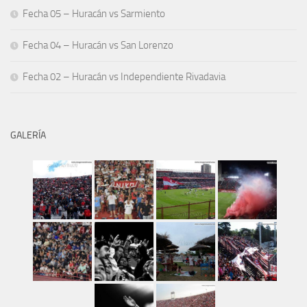
Fecha 05 – Huracán vs Sarmiento
Fecha 04 – Huracán vs San Lorenzo
Fecha 02 – Huracán vs Independiente Rivadavia
GALERÍA