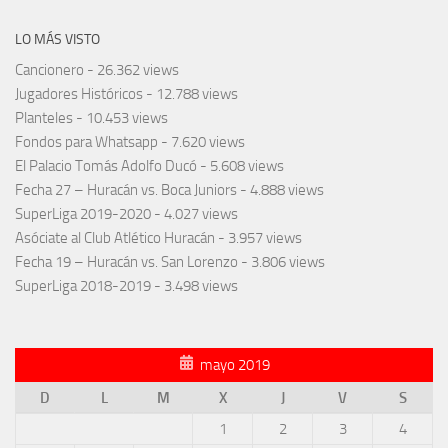
LO MÁS VISTO
Cancionero
- 26.362 views
Jugadores Históricos
- 12.788 views
Planteles
- 10.453 views
Fondos para Whatsapp
- 7.620 views
El Palacio Tomás Adolfo Ducó
- 5.608 views
Fecha 27 – Huracán vs. Boca Juniors
- 4.888 views
SuperLiga 2019-2020
- 4.027 views
Asóciate al Club Atlético Huracán
- 3.957 views
Fecha 19 – Huracán vs. San Lorenzo
- 3.806 views
SuperLiga 2018-2019
- 3.498 views
mayo 2019
D
L
M
X
J
V
S
1
2
3
4