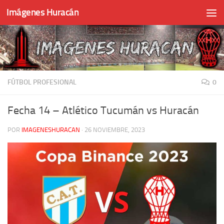
Imágenes Huracán
Skip to content
FÚTBOL PROFESIONAL
0
Fecha 14 – Atlético Tucumán vs Huracán
POR
IMAGENESHURACAN
·
26 NOVIEMBRE, 2023