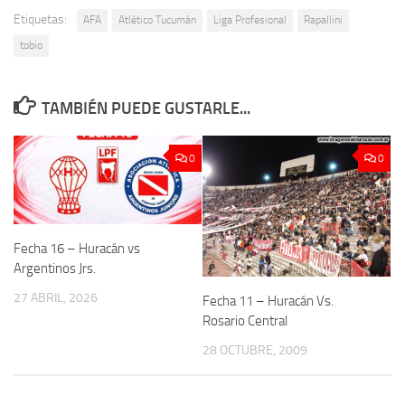
Etiquetas:
AFA
Atlético Tucumán
Liga Profesional
Rapallini
tobio
TAMBIÉN PUEDE GUSTARLE...
0
0
Fecha 16 – Huracán vs
Argentinos Jrs.
27 ABRIL, 2026
Fecha 11 – Huracán Vs.
Rosario Central
28 OCTUBRE, 2009