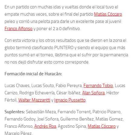
En un partido con muchas idas y vueltas donde el local tuvo el
empate muchas veces, sobre el final del partido
Matías Cóccaro
peleo y corrió una pelota para darle un excelente pase al juvenil
Franco Alfonso
y poner el 2 a 0 definitivo.
Con esta victoria y los otros resultados que se dieron en la zona el
globo terminó clasificando PUNTERO y siendo el equipo que más
puntos sumó en el torneo, lástima que el sufrir por la permanencia
no nos dejó disfrutar esto como corresponde.
Formación inicial de Huracán:
Lucas Chaves, Lucas Souto, Fabio Pereyra,
Fernando Tobio
, Lucas
Carrizo, Rodrigo Echeverría, César Ibáñez,
Alan Soñora
, Héctor
Fértoli,
Walter Mazzantti
y
Ignacio Pussetto
.
Suplentes:
Sebastián Meza, Fernando Torrent,
Patricio Pizarro
,
F
ernando Godoy
,
Joel Soñora,
Guillermo Benítez,
Matías Gomez,
Franco Alfonso,
Andrés Roa
, Agostino Spina,
Matías Cóccaro
y
Marcelo Pérez
.