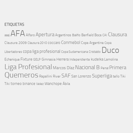
ETIQUETAS
AFA
Clausura
Apertura
aaaj
Alfaro
Argentinos
Banfield
Boca
Baliño
CAI
Conmebol
coccaro
Clausura 2009
Copa Argentina
Copa
Clausura 2010
Duco
copa liga profesional
Libertadores
Cristaldo
Copa Sudamericana
Fixture
Echenique
Herrera
kudelka
GELP
Gimnasia
Lamolina
Independiente
Liga Profesional
Nacional B
Primera
Marcos Díaz
Penal
Quemeros
SAF
Superliga
River
San Lorenzo
Rapallini
tello
Tiki
torneo binance
Wanchope
Tiki
Velez
Ábila