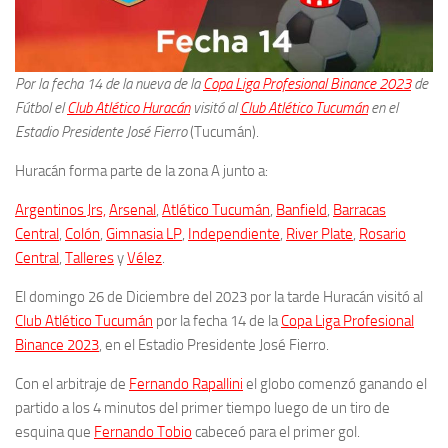
Por la fecha 14 de la nueva de la
Copa Liga Profesional Binance 2023
de
Fútbol el
Club Atlético Huracán
visitó al
Club Atlético Tucumán
en el
Estadio Presidente José Fierro
(Tucumán).
Huracán forma parte de la zona A junto a:
Argentinos Jrs,
Arsenal
,
Atlético Tucumán
,
Banfield
,
Barracas
Central
,
Colón
,
Gimnasia LP
,
Independiente
,
River Plate
,
Rosario
Central
,
Talleres
y
Vélez
.
El domingo 26 de Diciembre del 2023 por la tarde Huracán visitó al
Club Atlético Tucumán
por la fecha 14 de la
Copa Liga Profesional
Binance 2023
, en el Estadio Presidente José Fierro.
Con el arbitraje de
Fernando Rapallini
el globo comenzó ganando el
partido a los 4 minutos del primer tiempo luego de un tiro de
esquina que
Fernando Tobio
cabeceó para el primer gol.