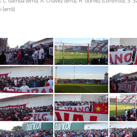
 L. Gamba (erró), A. Chavez (erró), R. Gómez (convirtió), S. Sa
i (erró)