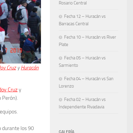
Rosario Central
Fecha 12 – Huracán vs
Barracas Central
Fecha 10 – Huracán vs River
Plate
Fecha 05 – Huracán vs
Sarmiento
oy Cruz
y
Huracán
Fecha 04 – Huracán vs San
Lorenzo
doy Cruz
y
 Perón).
Fecha 02 – Huracán vs
Independiente Rivadavia
 equipos.
 durante los 90
GALERÍA