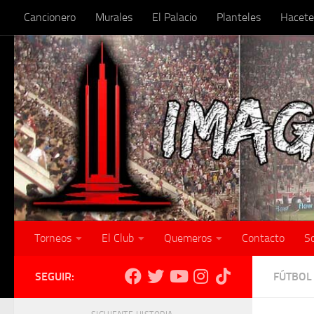
Cancionero
Murales
El Palacio
Planteles
Hacete
Skip to content
Torneos
El Club
Quemeros
Contacto
S
SEGUIR:
FÚTBOL