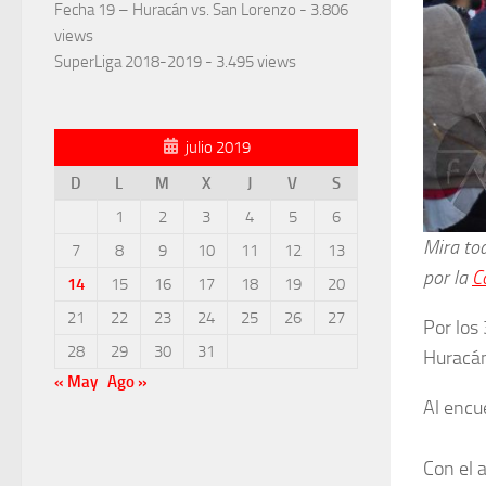
Fecha 19 – Huracán vs. San Lorenzo
- 3.806
views
SuperLiga 2018-2019
- 3.495 views
julio 2019
D
L
M
X
J
V
S
1
2
3
4
5
6
Mira tod
7
8
9
10
11
12
13
por la
C
14
15
16
17
18
19
20
21
22
23
24
25
26
27
Por los 
28
29
30
31
Huracán
« May
Ago »
Al encu
Con el 