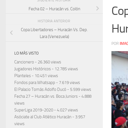
SIGUIENTE HISTORIA
Cop
Fecha 02 – Huracán vs. Colón
HISTORIA ANTERIOR
Hu
Copa Libertadores – Huracán Vs. Dep.
Lara (Venezuela)
POR
IMA
LO MÁS VISTO
Cancionero
- 26.360 views
Jugadores Históricos
- 12.785 views
Planteles
- 10.451 views
Fondos para Whatsapp
- 7.619 views
El Palacio Tomás Adolfo Ducó
- 5.599 views
Fecha 27 – Huracán vs. Boca Juniors
- 4.888
views
SuperLiga 2019-2020
- 4.027 views
Asóciate al Club Atlético Huracán
- 3.957
views