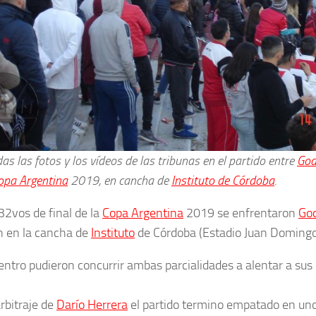
as las fotos y los vídeos de las tribunas en el partido entre
God
opa Argentina
2019, en cancha de
Instituto de Córdoba
.
32vos de final de la
Copa Argentina
2019 se enfrentaron
Go
 en la cancha de
Instituto
de Córdoba (Estadio Juan Domingo
entro pudieron concurrir ambas parcialidades a alentar a sus
arbitraje de
Darío Herrera
el partido termino empatado en uno