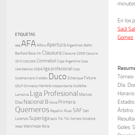
minutos
En los 
Saúl Sa
ETIQUETAS
Gomez
AFA
Apertura
aaaj
Alfaro
Argentinos
Baliño
Clausura
Banfield
Boca
Clausura 2009
CAI
Clausura
Conmebol
coccaro
Copa Argentina
Copa
2010
Resumen
copa liga profesional
Libertadores
Copa
Duco
Torneo:
Fixture
Echenique
Cristaldo
Sudamericana
Día: Do
Herrera
kudelka
GELP
Gimnasia
Independiente
Liga Profesional
Horario
Marcos
Lamolina
Nacional B
Estadio
Primera
Díaz
Penal
Quemeros
Árbitro:
SAF
River
San
Rapallini
Superliga
Resulta
Lorenzo
torneo binance
tello
Tiki Tiki
Goles: 
Wanchope
Velez
Ábila