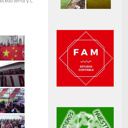
lcedo (erró) y L.