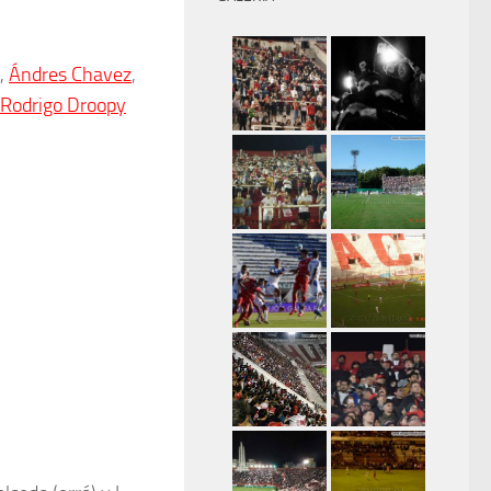
,
Ándres Chavez
,
Rodrigo Droopy