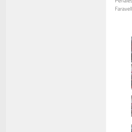
Penales:
Faravell