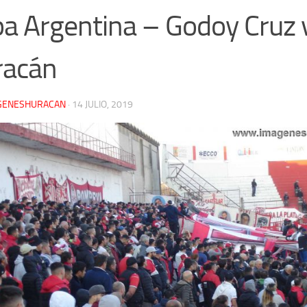
a Argentina – Godoy Cruz 
racán
GENESHURACAN
·
14 JULIO, 2019