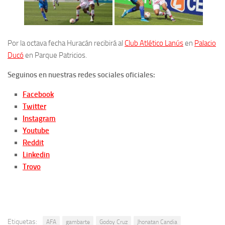
Por la octava fecha Huracán recibirá al
Club Atlético Lanús
en
Palacio
Ducó
en Parque Patricios.
Seguinos en nuestras redes sociales oficiales:
Facebook
Twitter
Instagram
Youtube
Reddit
Linkedin
Trovo
Etiquetas:
AFA
gambarte
Godoy Cruz
Jhonatan Candia