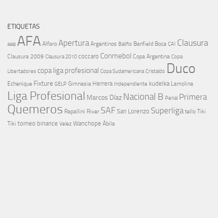
ETIQUETAS
AFA
Clausura
Apertura
aaaj
Alfaro
Argentinos
Banfield
Boca
Baliño
CAI
Conmebol
coccaro
Clausura 2009
Copa Argentina
Copa
Clausura 2010
Duco
copa liga profesional
Libertadores
Cristaldo
Copa Sudamericana
Fixture
Echenique
Herrera
kudelka
GELP
Gimnasia
Lamolina
Independiente
Liga Profesional
Nacional B
Primera
Marcos Díaz
Penal
Quemeros
SAF
Superliga
River
San Lorenzo
Rapallini
tello
Tiki
torneo binance
Wanchope
Tiki
Velez
Ábila