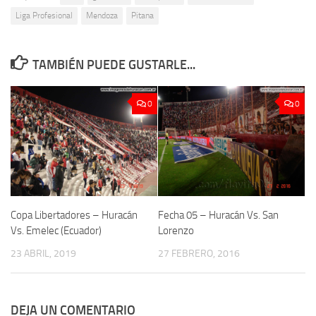
Liga Profesional
Mendoza
Pitana
TAMBIÉN PUEDE GUSTARLE...
0
0
Copa Libertadores – Huracán
Fecha 05 – Huracán Vs. San
Vs. Emelec (Ecuador)
Lorenzo
23 ABRIL, 2019
27 FEBRERO, 2016
DEJA UN COMENTARIO