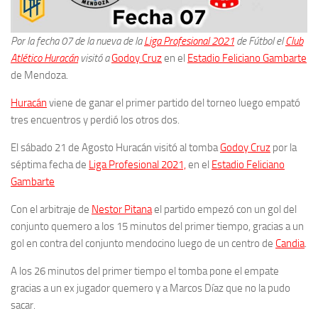
Por la fecha 07 de la nueva de la
Liga Profesional 2021
de Fútbol el
Club
Atlético Huracán
visitó a
Godoy Cruz
en el
Estadio Feliciano Gambarte
de Mendoza.
Huracán
viene de ganar el primer partido del torneo luego empató
tres encuentros y perdió los otros dos.
El sábado 21 de Agosto Huracán visitó al tomba
Godoy Cruz
por la
séptima fecha de
Liga Profesional 2021,
en el
Estadio Feliciano
Gambarte
Con el arbitraje de
Nestor Pitana
el partido empezó con un gol del
conjunto quemero a los 15 minutos del primer tiempo, gracias a un
gol en contra del conjunto mendocino luego de un centro de
Candia
.
A los 26 minutos del primer tiempo el tomba pone el empate
gracias a un ex jugador quemero y a Marcos Díaz que no la pudo
sacar.