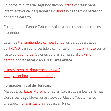
En pocos minutos del segundo tiempo
Pitana
cobra un penal
infantil a favor de los quemeros y
Candia
lo desperdicia pateando
por arriba del arco.
El conjunto de Parque Patricios cada día más complicado con los
promedios.
Estamos
transmitiendo y compartiendo
los partidos a través
de
TROVO
, para ver el partido y comentarlo
minuto a minuto
con el
resto de
quemeros
. Quienes quieran sumarse al
próximo
partido
podrán hacerlo en el siguiente enlace:
https://trovo.live/imageneshuracan?
adtag=user.imageneshuracan.clip
Formación inicial de Huracán:
Marcos Díaz,
Lucas Merolla
, Jonathan Galván, César Ibañez, Ismael
Quílez, Santiago Moya, Jonás Acevedo, Claudio Yacob, Franco
Cristaldo,
Jhonatan Candia
y Sebastián Rincón.