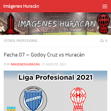
Imágenes Huracán
Skip to content
FÚTBOL PROFESIONAL
0
Fecha 07 – Godoy Cruz vs Huracán
POR
IMAGENESHURACAN
·
21 AGOSTO, 2021