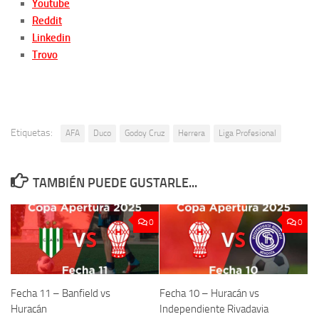
Youtube
Reddit
Linkedin
Trovo
Etiquetas:
AFA
Duco
Godoy Cruz
Herrera
Liga Profesional
TAMBIÉN PUEDE GUSTARLE...
0
0
Fecha 11 – Banfield vs
Fecha 10 – Huracán vs
Huracán
Independiente Rivadavia