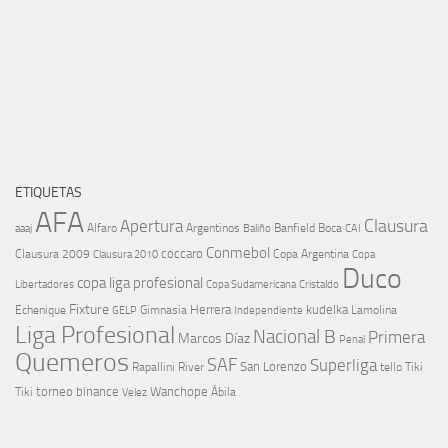
ETIQUETAS
AFA
Clausura
Apertura
aaaj
Alfaro
Argentinos
Banfield
Boca
Baliño
CAI
Conmebol
coccaro
Clausura 2009
Copa Argentina
Copa
Clausura 2010
Duco
copa liga profesional
Libertadores
Cristaldo
Copa Sudamericana
Fixture
Echenique
Herrera
kudelka
GELP
Gimnasia
Lamolina
Independiente
Liga Profesional
Nacional B
Primera
Marcos Díaz
Penal
Quemeros
SAF
Superliga
River
San Lorenzo
Rapallini
tello
Tiki
torneo binance
Wanchope
Tiki
Velez
Ábila