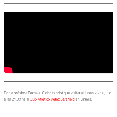
Por la próxima Fecha el Globo tendrá que visitar el lunes 25 de Julio
a las 21.30 hs al
Club Atlético Vélez Sarsfield
en Liniers.