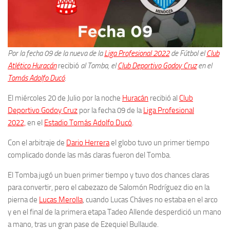
Por la fecha 09 de la nueva de la
Liga Profesional 2022
de Fútbol el
Club
Atlético Huracán
recibió
al Tomba, el
Club Deportivo Godoy Cruz
en el
Tomás Adolfo Ducó
.
El miércoles 20 de Julio por la noche
Huracán
recibió al
Club
Deportivo Godoy Cruz
por la fecha 09 de la
Liga Profesional
2022,
en el
Estadio Tomás Adolfo Ducó
.
Con el arbitraje de
Dario Herrera
el globo tuvo un primer tiempo
complicado donde las más claras fueron del Tomba.
El Tomba jugó un buen primer tiempo y tuvo dos chances claras
para convertir, pero el cabezazo de Salomón Rodríguez dio en la
pierna de
Lucas Merolla
, cuando Lucas Cháves no estaba en el arco
y en el final de la primera etapa Tadeo Allende desperdició un mano
a mano, tras un gran pase de Ezequiel Bullaude.