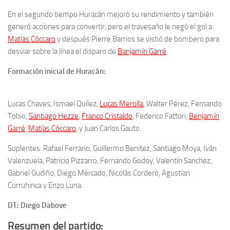
En el segundo tiempo Huracán mejoró su rendimiento y también
generó acciones para convertir, pero el travesaño le negó el gol a
Matías Cóccaro
y después Pierre Barrios se vistió de bombero para
desviar sobre la línea el disparo de
Banjamín Garré
.
Formación inicial de Huracán:
Lucas Chaves, Ismael Quílez,
Lucas Merolla
, Walter Pérez, Fernando
Tobio,
Santiago Hezze
,
Franco Cristaldo
, Federico Fattori,
Benjamín
Garré
,
Matías Cóccaro
, y Juan Carlos Gauto.
Suplentes: Rafael Ferrario, Guillermo Benitez, Santiago Moya, Iván
Valenzuela, Patricio Pizzarro, Fernando Godoy, Valentín Sanchez,
Gabriel Gudiño, Diego Mercado, Nicolás Cordero, Agustían
Curruhinca y Enzo Luna.
DT: Diego Dabove
Resumen del partido: