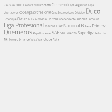
Conmebol
coccaro
Clausura 2009
Copa Argentina
Copa
Clausura 2010
Duco
copa liga profesional
Libertadores
Cristaldo
Copa Sudamericana
Fixture
Echenique
Herrera
kudelka
GELP
Gimnasia
Lamolina
Independiente
Liga Profesional
Nacional B
Primera
Marcos Díaz
Penal
Quemeros
SAF
Superliga
River
San Lorenzo
Rapallini
tello
Tiki
torneo binance
Wanchope
Tiki
Velez
Ábila