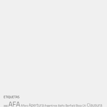
ETIQUETAS
AFA
Clausura
Apertura
aaaj
Alfaro
Argentinos
Banfield
Boca
Baliño
CAI