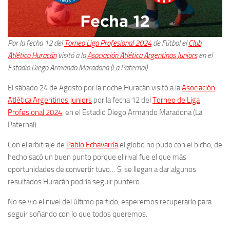
Por la fecha 12 del
Torneo Liga Profesional 2024
de Fútbol el
Club
Atlético Huracán
visitó a la
Asociación Atlética Argentinos Juniors
en el
Estadio Diego Armando Maradona (La Paternal).
El sábado 24 de Agosto por la noche Huracán visitó a la
Asociación
Atlética Argentinos Juniors
por la fecha 12 del
Torneo de Liga
Profesional 2024
, en el Estadio Diego Armando Maradona (La
Paternal).
Con el arbitraje de
Pablo Echavarría
el globo no pudo con el bicho, de
hecho sacó un buen punto porque el rival fue el que más
oportunidades de convertir tuvo… Si se llegan a dar algunos
resultados Huracán podría seguir puntero.
No se vio el nivel del último partido, esperemos recuperarlo para
seguir soñando con lo que todos queremos.