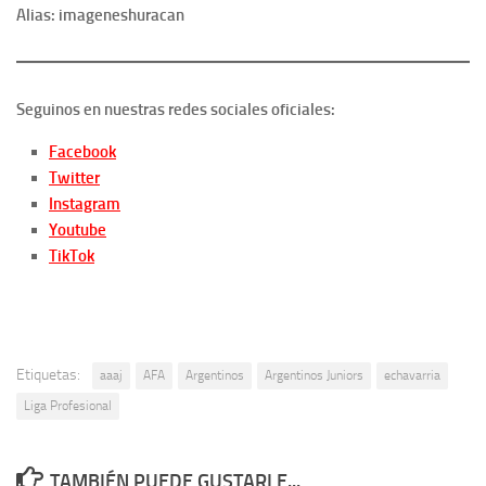
Alias: imageneshuracan
Seguinos en nuestras redes sociales oficiales:
Facebook
Twitter
Instagram
Youtube
TikTok
Etiquetas:
aaaj
AFA
Argentinos
Argentinos Juniors
echavarria
Liga Profesional
TAMBIÉN PUEDE GUSTARLE...