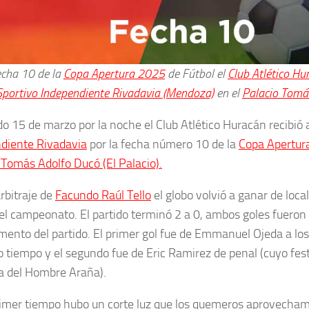
echa 10 de la
Copa Apertura 2025
de Fútbol el
Club Atlético Hu
Sportivo Independiente Rivadavia (Mendoza)
en el
Palacio Tomá
do 15 de marzo por la noche el Club Atlético Huracán recibió 
diente Rivadavia
por la fecha número 10 de la
Copa Apertur
 Tomás Adolfo Ducó (El Palacio).
arbitraje de
Facundo Raúl Tello
el globo volvió a ganar de loca
el campeonato. El partido terminó 2 a 0, ambos goles fueron 
ento del partido. El primer gol fue de Emmanuel Ojeda a los
 tiempo y el segundo fue de Eric Ramirez de penal (cuyo fest
 del Hombre Araña).
rimer tiempo hubo un corte luz que los quemeros aprovecha