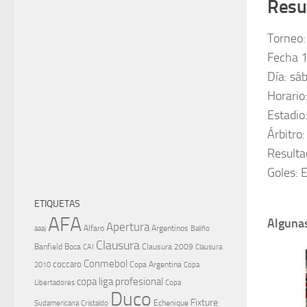
Resu
Torneo:
Fecha 
Día: sá
Horario
Estadio
Árbitro
Resulta
Goles: E
ETIQUETAS
AFA
Algunas
Apertura
aaaj
Alfaro
Argentinos
Baliño
Clausura
Banfield
Boca
Clausura 2009
CAI
Clausura
Conmebol
coccaro
Copa Argentina
Copa
2010
copa liga profesional
Libertadores
Copa
Duco
Fixture
Echenique
Cristaldo
Sudamericana