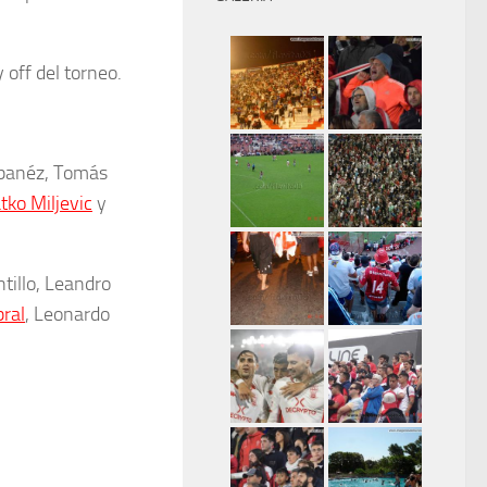
 off del torneo.
Ibanéz, Tomás
tko Miljevic
y
tillo, Leandro
ral
, Leonardo