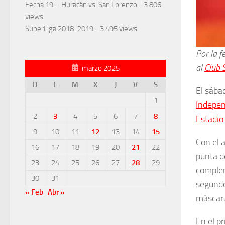
Fecha 19 – Huracán vs. San Lorenzo
- 3.806
views
SuperLiga 2018-2019
- 3.495 views
Por la f
al
Club 
marzo 2025
D
L
M
X
J
V
S
El sába
1
Indepen
2
3
4
5
6
7
8
Estadio
9
10
11
12
13
14
15
Con el 
16
17
18
19
20
21
22
punta d
23
24
25
26
27
28
29
complem
30
31
segundo
« Feb
Abr »
máscara
En el p