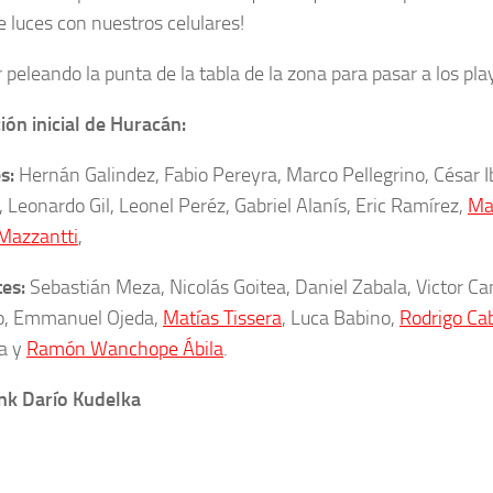
e luces con nuestros celulares!
 peleando la punta de la tabla de la zona para pasar a los play
ón inicial de Huracán:
s:
Hernán Galindez, Fabio Pereyra, Marco Pellegrino, César 
, Leonardo Gil, Leonel Peréz, Gabriel Alanís, Eric Ramírez,
Ma
Mazzantti
,
tes:
Sebastián Meza, Nicolás Goitea, Daniel Zabala, Victor Can
o, Emmanuel Ojeda,
Matías Tissera
, Luca Babino,
Rodrigo Cab
a y
Ramón Wanchope Ábila
.
nk Darío Kudelka