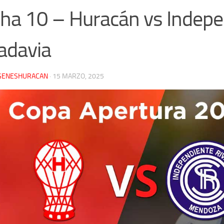
ha 10 – Huracán vs Indepe
adavia
GENESHURACAN
·
15 MARZO, 2025