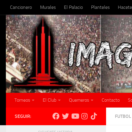
Cancionero
Murales
El Palacio
Planteles
Hacete
Skip to content
Torneos
El Club
Quemeros
Contacto
S
SEGUIR:
FUTBOL