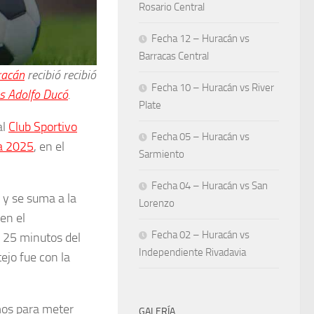
Rosario Central
Fecha 12 – Huracán vs
Barracas Central
racán
recibió recibió
Fecha 10 – Huracán vs River
s Adolfo Ducó
.
Plate
al
Club Sportivo
Fecha 05 – Huracán vs
a 2025
, en el
Sarmiento
Fecha 04 – Huracán vs San
l y se suma a la
Lorenzo
en el
Fecha 02 – Huracán vs
 25 minutos del
Independiente Rivadavia
ejo fue con la
mos para meter
GALERÍA