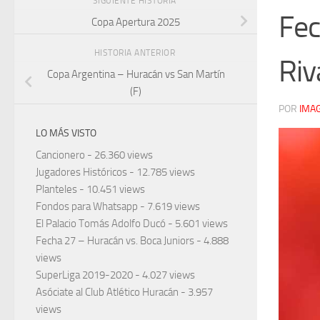
SIGUIENTE HISTORIA
Fec
Copa Apertura 2025
HISTORIA ANTERIOR
Riv
Copa Argentina – Huracán vs San Martín
(F)
POR
IMA
LO MÁS VISTO
Cancionero
- 26.360 views
Jugadores Históricos
- 12.785 views
Planteles
- 10.451 views
Fondos para Whatsapp
- 7.619 views
El Palacio Tomás Adolfo Ducó
- 5.601 views
Fecha 27 – Huracán vs. Boca Juniors
- 4.888
views
SuperLiga 2019-2020
- 4.027 views
Asóciate al Club Atlético Huracán
- 3.957
views