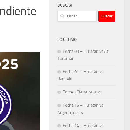
BUSCAR
ndiente
Buscar:
LO ÚLTIMO
Fecha 03 – Huracán vs At.
Tucumán
Fecha 01 – Huracán vs
Banfield
Torneo Clausura 2026
Fecha 16 – Huracán vs
Argentinos Jrs.
Fecha 14 – Huracán vs