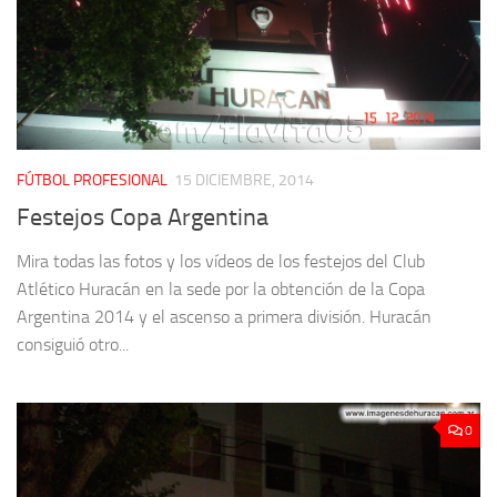
FÚTBOL PROFESIONAL
15 DICIEMBRE, 2014
Festejos Copa Argentina
Mira todas las fotos y los vídeos de los festejos del Club
Atlético Huracán en la sede por la obtención de la Copa
Argentina 2014 y el ascenso a primera división. Huracán
consiguió otro...
0