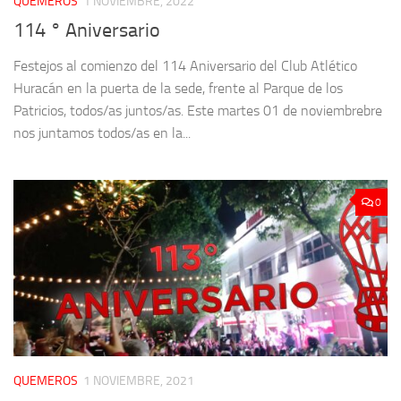
QUEMEROS
1 NOVIEMBRE, 2022
114 ° Aniversario
Festejos al comienzo del 114 Aniversario del Club Atlético
Huracán en la puerta de la sede, frente al Parque de los
Patricios, todos/as juntos/as. Este martes 01 de noviembrebre
nos juntamos todos/as en la...
0
QUEMEROS
1 NOVIEMBRE, 2021