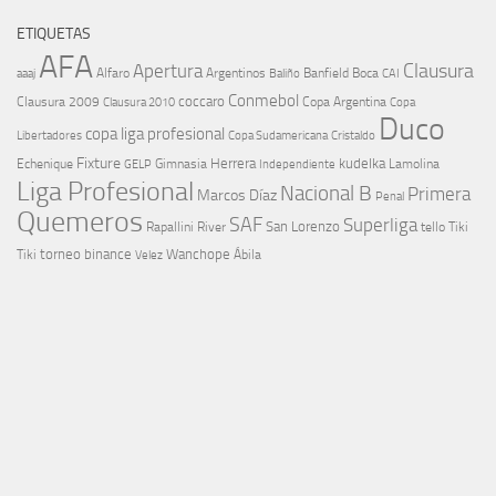
ETIQUETAS
AFA
Clausura
Apertura
aaaj
Alfaro
Argentinos
Banfield
Boca
Baliño
CAI
Conmebol
coccaro
Clausura 2009
Copa Argentina
Copa
Clausura 2010
Duco
copa liga profesional
Libertadores
Cristaldo
Copa Sudamericana
Fixture
Echenique
Herrera
kudelka
GELP
Gimnasia
Lamolina
Independiente
Liga Profesional
Nacional B
Primera
Marcos Díaz
Penal
Quemeros
SAF
Superliga
River
San Lorenzo
Rapallini
tello
Tiki
torneo binance
Wanchope
Tiki
Velez
Ábila