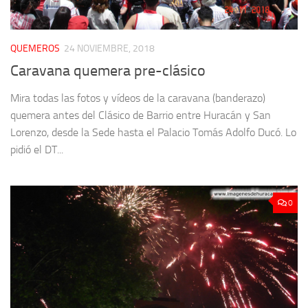
QUEMEROS
24 NOVIEMBRE, 2018
Caravana quemera pre-clásico
Mira todas las fotos y vídeos de la caravana (banderazo)
quemera antes del Clásico de Barrio entre Huracán y San
Lorenzo, desde la Sede hasta el Palacio Tomás Adolfo Ducó. Lo
pidió el DT...
0