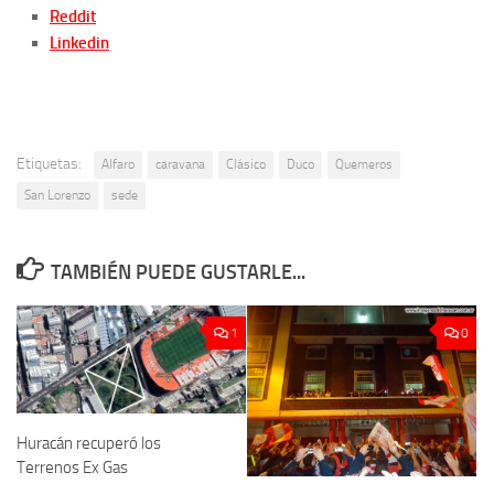
Reddit
Linkedin
Etiquetas:
Alfaro
caravana
Clásico
Duco
Quemeros
San Lorenzo
sede
TAMBIÉN PUEDE GUSTARLE...
1
0
Huracán recuperó los
Terrenos Ex Gas