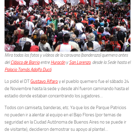
Mira todas las fotos y vídeos de la caravana (banderazo) quemera antes
del
Clásico de Barrio
entre
Huracán
y
San Lorenzo
, desde la Sede hasta el
Palacio Tomás Adolfo Ducó
.
Lo pidió el DT
Gustavo Alfaro
y el pueblo quemero fue el sábado 24
de Noviembre hasta la sede y desde ahí fueron caminando hasta el
estadio donde estaban concentrando los jugadores…
Todos con camiseta, banderas, etc. Ya que los de Parque Patricios
no pueden ir a alentar al equipo en el Bajo Flores (por temas de
seguridad en la Ciudad Autónoma de Buenos Aires no se puede ir
de visitante), decidieron demostrar su apoyo al plantel…