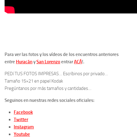
Para ver las fotos y los vídeos de los encuentros anteriores
entre
Huracán
y
San Lorenzo
entrar
ACÁ
!.
PEDí TUS FOTOS IMPRESAS… Escríbinos por privado…
Tamaño 15×21 en papel Kodak
Pregúntanos por más tamaños y cantidades…
Seguinos en nuestras redes sociales oficiales:
Facebook
Twitter
Instagram
Youtube