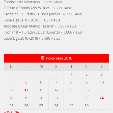
Fondos para Whatsapp
- 7.620 views
El Palacio Tomás Adolfo Ducó
- 5.608 views
Fecha 27 – Huracán vs. Boca Juniors
- 4.888 views
SuperLiga 2019-2020
- 4.027 views
Asóciate al Club Atlético Huracán
- 3.957 views
Fecha 19 – Huracán vs. San Lorenzo
- 3.806 views
SuperLiga 2018-2019
- 3.498 views
noviembre 2018
D
L
M
X
J
V
S
1
2
3
4
5
6
7
8
9
10
11
12
13
14
15
16
17
18
19
20
21
22
23
24
25
26
27
28
29
30
« Oct
Dic »