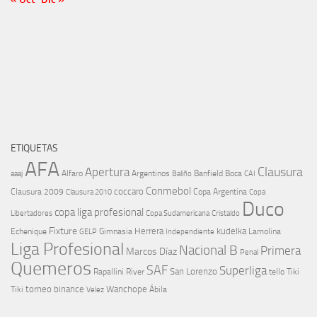
ETIQUETAS
AFA
Clausura
Apertura
aaaj
Alfaro
Argentinos
Banfield
Boca
Baliño
CAI
Conmebol
coccaro
Clausura 2009
Copa Argentina
Copa
Clausura 2010
Duco
copa liga profesional
Libertadores
Cristaldo
Copa Sudamericana
Fixture
Echenique
Herrera
kudelka
GELP
Gimnasia
Lamolina
Independiente
Liga Profesional
Nacional B
Primera
Marcos Díaz
Penal
Quemeros
SAF
Superliga
River
San Lorenzo
Rapallini
tello
Tiki
torneo binance
Wanchope
Tiki
Velez
Ábila