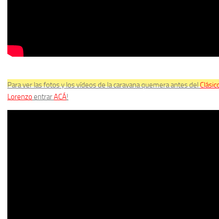
Para ver las fotos y los vídeos de la caravana quemera antes del
Clásic
Lorenzo
entrar
ACÁ
!