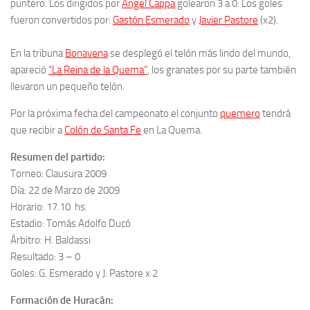
puntero. Los dirigidos por
Ángel Cappa
golearon 3 a 0. Los goles
fueron convertidos por:
Gastón Esmerado
y
Javier Pastore
(x2).
En la tribuna
Bonavena
se desplegó el telón más lindo del mundo,
apareció
“La Reina de la Quema”
, los granates por su parte también
llevaron un pequeño telón.
Por la próxima fecha del campeonato el conjunto
quemero
tendrá
que recibir a
Colón de Santa Fe
en La Quema.
Resumen del partido:
Torneo: Clausura 2009
Día: 22 de Marzo de 2009
Horario: 17.10 hs.
Estadio: Tomás Adolfo Ducó
Árbitro: H. Baldassi
Resultado: 3 – 0
Goles: G. Esmerado y J. Pastore x 2
Formación de Huracán: