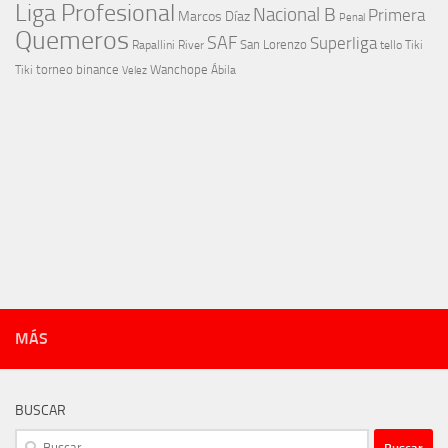
Liga Profesional
Nacional B
Primera
Marcos Díaz
Penal
Quemeros
SAF
Superliga
River
San Lorenzo
Rapallini
tello
Tiki
torneo binance
Wanchope
Tiki
Velez
Ábila
MÁS
BUSCAR
Buscar: