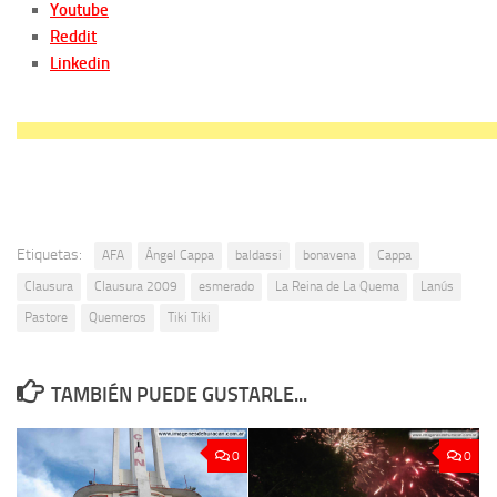
Youtube
Reddit
Linkedin
Etiquetas:
AFA
Ángel Cappa
baldassi
bonavena
Cappa
Clausura
Clausura 2009
esmerado
La Reina de La Quema
Lanús
Pastore
Quemeros
Tiki Tiki
TAMBIÉN PUEDE GUSTARLE...
0
0