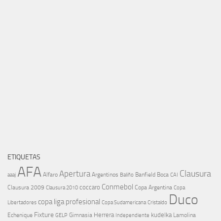
ETIQUETAS
AFA
Clausura
Apertura
aaaj
Alfaro
Argentinos
Banfield
Boca
Baliño
CAI
Conmebol
coccaro
Clausura 2009
Copa Argentina
Copa
Clausura 2010
Duco
copa liga profesional
Libertadores
Cristaldo
Copa Sudamericana
Fixture
Echenique
Herrera
kudelka
GELP
Gimnasia
Lamolina
Independiente