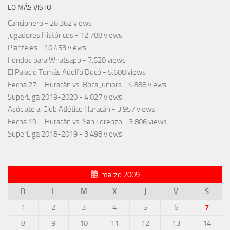
LO MÁS VISTO
Cancionero
- 26.362 views
Jugadores Históricos
- 12.788 views
Planteles
- 10.453 views
Fondos para Whatsapp
- 7.620 views
El Palacio Tomás Adolfo Ducó
- 5.608 views
Fecha 27 – Huracán vs. Boca Juniors
- 4.888 views
SuperLiga 2019-2020
- 4.027 views
Asóciate al Club Atlético Huracán
- 3.957 views
Fecha 19 – Huracán vs. San Lorenzo
- 3.806 views
SuperLiga 2018-2019
- 3.498 views
marzo 2009
D
L
M
X
J
V
S
1
2
3
4
5
6
7
8
9
10
11
12
13
14