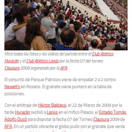
Mira todas las fotos y los vídeos del partido entre el
Club Atlético
Huracán
y el
Club Atlético Lanús
por la fecha 07
del torneo
Clausura
2009 organizado por la
AFA
.
El conjunto de Parque Patricios viene de empatar 2 a 2 contra
Newell’s
en Rosario. El granate viene puntero en la tabla de
posiciones.
Con el arbitraje de
Héctor Baldassi
, el 22 de Marzo de 2009 por la
tarde
Huracán
recibió a
Lanús
en el mítico Palacio, el
Estadio Tomás
Adolfo Ducó
para disputar la fecha 07 del Torneo
Clausura
2009 de
AFA
. En un partido vibrante el globo pudo con el granate que venía