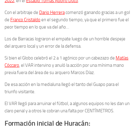
2022,
en el
Estadio Tomás Adolfo Ducó
.
Con el arbitraje de
Dario Herrera
comenzó ganando gracias a un gol
de
Franco Cristaldo
en el segundo tiempo, ya que el primero fue el
peor tiempo en lo que va del año…
Los de Barracas lograron el empate luego de un horrible despeje
del arquero local y un error de la defensa.
Si bien el Globo celebró el 2 a 1 agónico por un cabezazo de
Matías
Cóccaro
, el VAR intervino y anuló la acción por una mínima mano
previa fuera del área de su arquero Marcos Díaz.
De esa acción en la medialuna llegó el tanto del Guapo para el
triunfo visitante.
El VAR llegó para arruinar el fútbol, a algunos equipos no les dan un
claro penal y a otros le cobran una falta por CENTÍMETROS.
Formación inicial de Huracán: