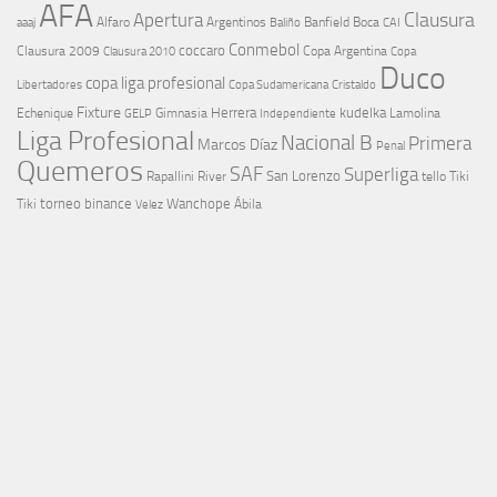
AFA
Clausura
Apertura
aaaj
Alfaro
Argentinos
Banfield
Boca
Baliño
CAI
Conmebol
coccaro
Clausura 2009
Copa Argentina
Copa
Clausura 2010
Duco
copa liga profesional
Libertadores
Cristaldo
Copa Sudamericana
Fixture
Echenique
Herrera
kudelka
GELP
Gimnasia
Lamolina
Independiente
Liga Profesional
Nacional B
Primera
Marcos Díaz
Penal
Quemeros
SAF
Superliga
River
San Lorenzo
Rapallini
tello
Tiki
torneo binance
Wanchope
Tiki
Velez
Ábila