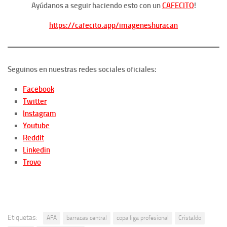
Ayúdanos a seguir haciendo esto con un
CAFECITO
!
https://cafecito.app/imageneshuracan
Seguinos en nuestras redes sociales oficiales:
Facebook
Twitter
Instagram
Youtube
Reddit
Linkedin
Trovo
Etiquetas:
AFA
barracas central
copa liga profesional
Cristaldo