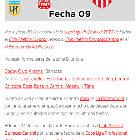
Por la fecha 09 de la nueva de la
Copa Liga Profesional 2022
de Fútbol
el
Club Atlético Huracán
recibió al
Club Atlético Barracas Central
en el
Palacio Tomás Adolfo Ducó
.
Huracán forma parte de la zona B junto a:
Godoy Cruz
,
Arsenal
, Barracas
Central,
Lanús
,
Vélez
,
Estudiantes
,
Independiente
,
Colón
,
Central
Córdoba
,
Boca
,
Rosario Central
,
Aldosivi
y
Tigre
.
Luego de una excelente victoria contra
Boca
en
La Bombonera
, el
conjunto quemero empezó a dejar mucho que desear desde su
juego y los resultados obtenidos en las últimas fechas.
El lunes 11 de abril por la tarde Huracán recibió al
Club Atlético
Barracas Central
por la novena fecha de la
Copa Liga Profesional