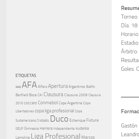
Resumen
Torneo:
Día: 18
Horario
Estadio
Árbitro:
Resulta
Goles: C
ETIQUETAS
AFA
Apertura
aaaj
Alfaro
Argentinos
Baliño
Clausura
Banfield
Boca
Clausura 2009
CAI
Clausura
Conmebol
coccaro
Copa Argentina
Copa
2010
Formac
copa liga profesional
Libertadores
Copa
Duco
Fixture
Echenique
Cristaldo
Sudamericana
Gastón
Herrera
kudelka
GELP
Gimnasia
Independiente
Leandro
Liga Profesional
Marcos
Lamolina