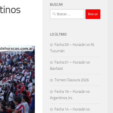
BUSCAR
tinos
Buscar:
LO ÚLTIMO
Fecha 03 – Huracán vs At.
Tucumán
Fecha 01 – Huracán vs
Banfield
Torneo Clausura 2026
Fecha 16 – Huracán vs
Argentinos Jrs.
Fecha 14 – Huracán vs