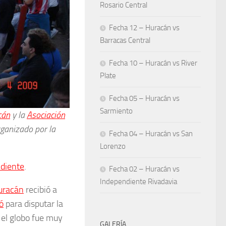
Rosario Central
Fecha 12 – Huracán vs
Barracas Central
Fecha 10 – Huracán vs River
Plate
Fecha 05 – Huracán vs
Sarmiento
cán
y la
Asociación
anizado por la
Fecha 04 – Huracán vs San
Lorenzo
diente
.
Fecha 02 – Huracán vs
Independiente Rivadavia
uracán
recibió a
ó
para disputar la
, el globo fue muy
GALERÍA