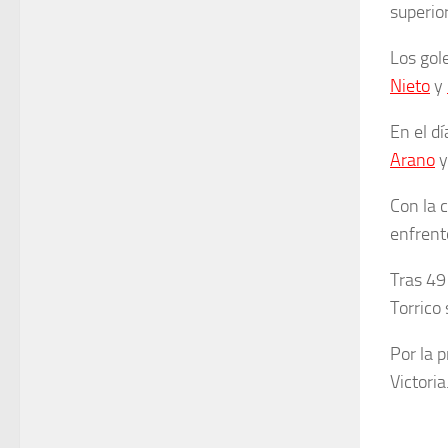
superior
Los gol
Nieto
y
En el d
Arano
Con la 
enfrentó
Tras 49
Torrico 
Por la 
Victoria