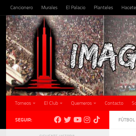
Cancionero
Murales
El Palacio
Planteles
Hacete
Skip to content
Torneos
El Club
Quemeros
Contacto
S
SEGUIR:
FÚTBOL