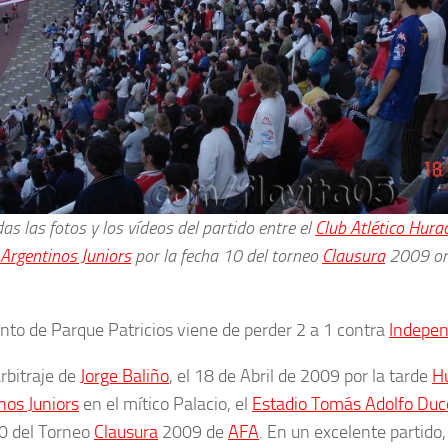
as las fotos y los vídeos del partido entre el
Club Atlético Hura
 Argentinos Juniors
por la fecha 10
del torneo
Clausura
2009 org
unto de Parque Patricios viene de perder 2 a 1 contra
Indepen
arbitraje de
Jorge Baliño
, el 18 de Abril de 2009 por la tarde
H
nos Juniors
en el mítico Palacio, el
Estadio Tomás Adolfo Duc
0 del Torneo
Clausura
2009 de
AFA
. En un excelente partido