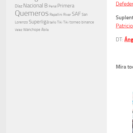
Defeder
Nacional B
Primera
Díaz
Penal
Quemeros
SAF
River
San
Rapallini
Suplent
Superliga
Lorenzo
torneo binance
tello
Tiki Tiki
Patrici
Wanchope
Velez
Ábila
DT:
Áng
Mira to