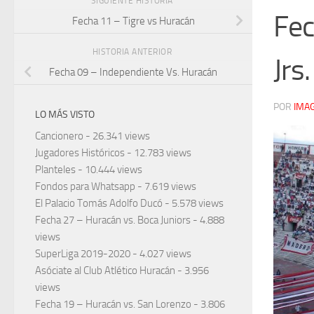
SIGUIENTE HISTORIA
Fec
Fecha 11 – Tigre vs Huracán
HISTORIA ANTERIOR
Jrs.
Fecha 09 – Independiente Vs. Huracán
POR
IMA
LO MÁS VISTO
Cancionero
- 26.341 views
Jugadores Históricos
- 12.783 views
Planteles
- 10.444 views
Fondos para Whatsapp
- 7.619 views
El Palacio Tomás Adolfo Ducó
- 5.578 views
Fecha 27 – Huracán vs. Boca Juniors
- 4.888
views
SuperLiga 2019-2020
- 4.027 views
Asóciate al Club Atlético Huracán
- 3.956
views
Fecha 19 – Huracán vs. San Lorenzo
- 3.806