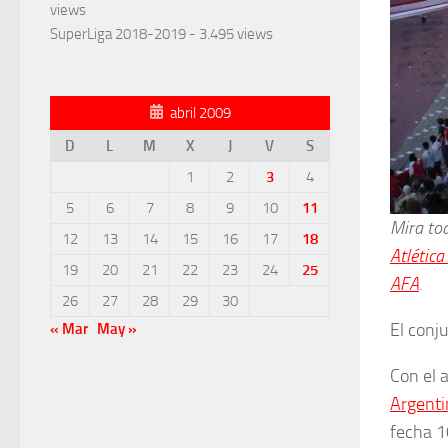
views
SuperLiga 2018-2019
- 3.495 views
abril 2009
D
L
M
X
J
V
S
1
2
3
4
5
6
7
8
9
10
11
Mira tod
12
13
14
15
16
17
18
Atlética
19
20
21
22
23
24
25
AFA
.
26
27
28
29
30
El conj
« Mar
May »
Con el 
Argenti
fecha 1