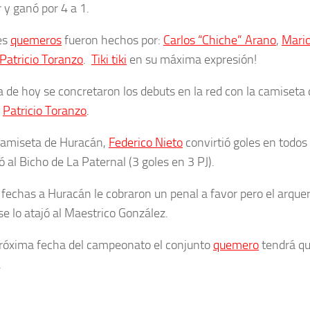
 y ganó por 4 a 1.
es
quemeros
fueron hechos por:
Carlos “Chiche” Arano
,
Mario
Patricio Toranzo
.
Tiki tiki
en su máxima expresión!
ía de hoy se concretaron los debuts en la red con la camiseta
y
Patricio Toranzo
.
camiseta de Huracán,
Federico Nieto
convirtió goles en todos 
 al Bicho de La Paternal (3 goles en 3 PJ).
 fechas a Huracán le cobraron un penal a favor pero el arque
se lo atajó al Maestrico González.
próxima fecha del campeonato el conjunto
quemero
tendrá qu
.