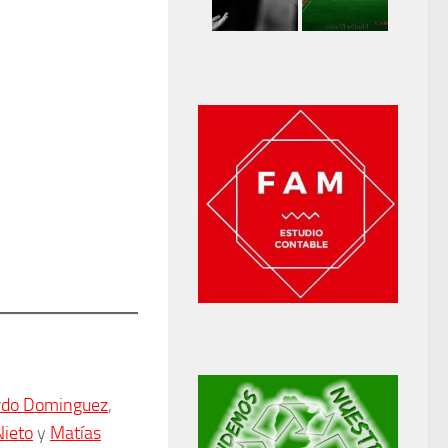
rdo Dominguez
,
Nieto
y
Matías