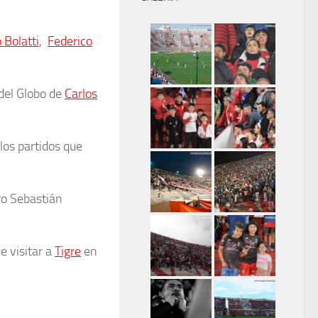
 Bolatti
,
Federico
 del Globo de
Carlos
los partidos que
ro Sebastián
e visitar a
Tigre
en