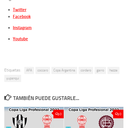
Twitter
Facebook
Instagram
Youtube
Etiquetas:
AFA
coccaro
Copa Argentina
cordero
garro
hezze
yupanqui
TAMBIÉN PUEDE GUSTARLE...
0
0