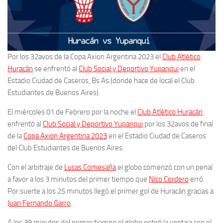
Por los 32avos de la Copa Axion Argentina 2023 el
Club Atlético
Huracán
se enfrentó al
Club Social y Deportivo Yupanqui
en el
Estadio Ciudad de Caseros, Bs As.(donde hace de local el Club
Estudiantes de Buenos Aires).
El miércoles 01 de Febrero por la noche el
Club Atlético Huracán
enfrentó al
Club Social y Deportivo Yupanqui
por los 32avos de final
de la
Copa Axion Argentina 2023
en el Estadio Ciudad de Caseros
del Club Estudiantes de Buenos Aires.
Con el arbitraje de
Lucas Comesaña
el globo comenzó con un penal
a favor a los 3 minutos del primer tiempo que
Nico Cordero
erró.
Por suerte a los 25 minutos llegó el primer gol de Huracán gracias a
Juan Fernando Garro
.
A los 39 minutos del primer tiempo el globo estiró la ventaja con el