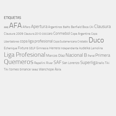
ETIQUETAS
AFA
Clausura
Apertura
aaaj
Alfaro
Argentinos
Banfield
Boca
Baliño
CAI
Conmebol
coccaro
Clausura 2009
Copa Argentina
Copa
Clausura 2010
Duco
copa liga profesional
Libertadores
Cristaldo
Copa Sudamericana
Fixture
Echenique
Herrera
kudelka
GELP
Gimnasia
Lamolina
Independiente
Liga Profesional
Nacional B
Primera
Marcos Díaz
Penal
Quemeros
SAF
Superliga
River
San Lorenzo
Rapallini
tello
Tiki
torneo binance
Wanchope
Tiki
Velez
Ábila