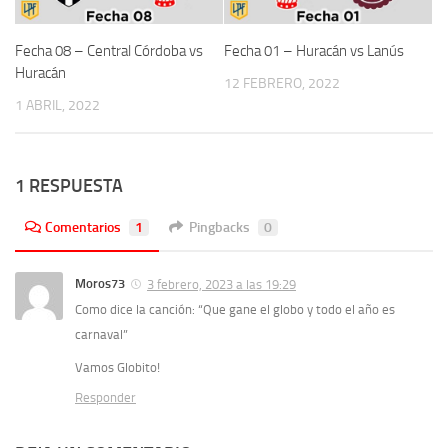
Fecha 08 – Central Córdoba vs
Fecha 01 – Huracán vs Lanús
Huracán
12 FEBRERO, 2022
1 ABRIL, 2022
1 RESPUESTA
Comentarios
1
Pingbacks
0
Moros73
3 febrero, 2023 a las 19:29
Como dice la canción: “Que gane el globo y todo el año es
carnaval”
Vamos Globito!
Responder