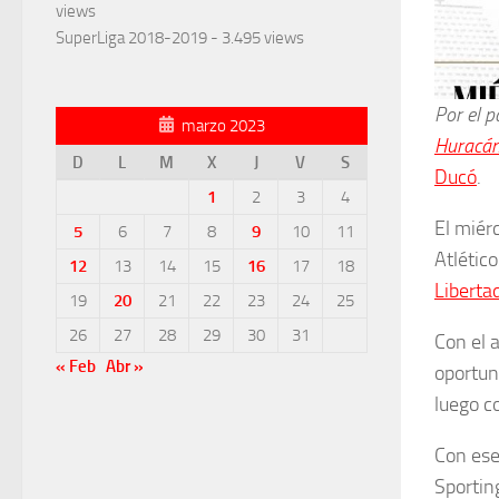
views
SuperLiga 2018-2019
- 3.495 views
Por el p
marzo 2023
Huracá
D
L
M
X
J
V
S
Ducó
.
1
2
3
4
El miér
5
6
7
8
9
10
11
Atlétic
12
13
14
15
16
17
18
Liberta
19
20
21
22
23
24
25
26
27
28
29
30
31
Con el a
« Feb
Abr »
oportun
luego c
Con ese 
Sporting