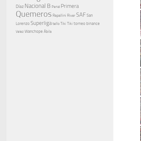
Nacional B
Primera
Díaz
Penal
Quemeros
SAF
River
San
Rapallini
Superliga
Lorenzo
torneo binance
tello
Tiki Tiki
Wanchope
Velez
Ábila