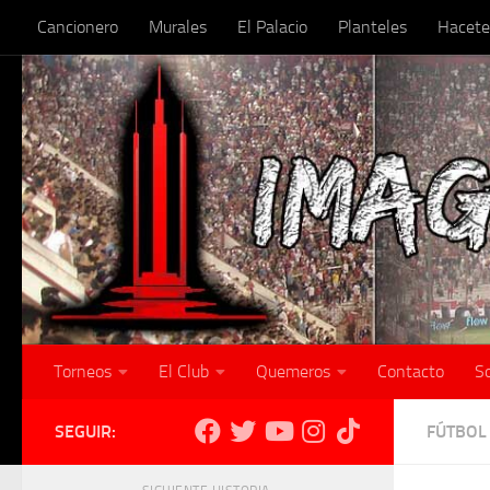
Cancionero
Murales
El Palacio
Planteles
Hacete
Skip to content
Torneos
El Club
Quemeros
Contacto
S
SEGUIR:
FÚTBOL