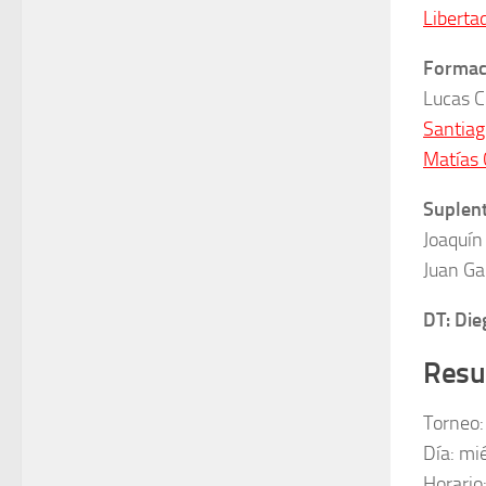
Liberta
Formaci
Lucas C
Santiag
Matías 
Suplen
Joaquín
Juan Ga
DT: Di
Resu
Torneo:
Día: mi
Horario