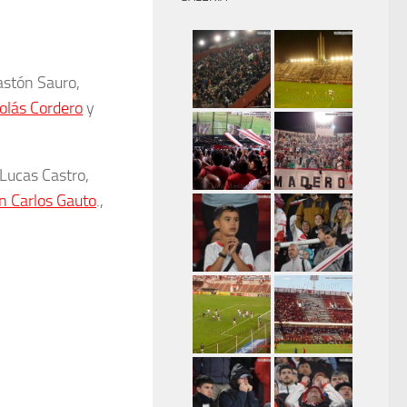
astón Sauro,
olás Cordero
y
 Lucas Castro,
n Carlos Gauto
.,