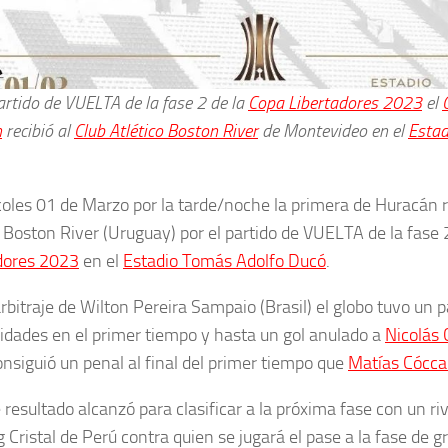
artido de VUELTA de la fase 2 de la
Copa Libertadores 2023
el
n
recibió al
Club Atlético Boston River
de Montevideo en el
Estad
coles 01 de Marzo por la tarde/noche la primera de Huracán re
o Boston River (Uruguay) por el partido de VUELTA de la fase 
dores 2023
en el
Estadio Tomás Adolfo Ducó
.
rbitraje de Wilton Pereira Sampaio (Brasil) el globo tuvo un p
idades en el primer tiempo y hasta un gol anulado a
Nicolás 
onsiguió un penal al final del primer tiempo que
Matías Cócca
resultado alcanzó para clasificar a la próxima fase con un ri
 Cristal de Perú contra quien se jugará el pase a la fase de g