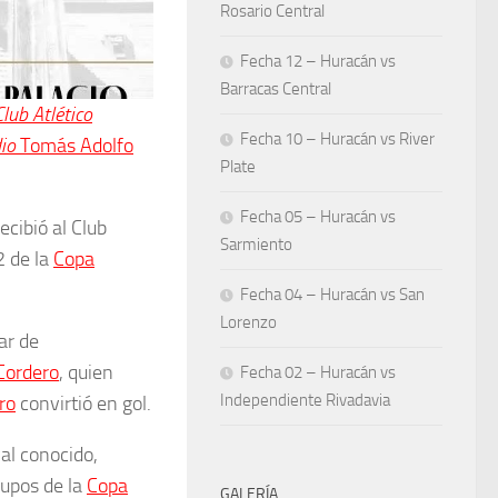
Rosario Central
Fecha 12 – Huracán vs
Barracas Central
Club Atlético
Fecha 10 – Huracán vs River
io
Tomás Adolfo
Plate
Fecha 05 – Huracán vs
cibió al Club
Sarmiento
2 de la
Copa
Fecha 04 – Huracán vs San
Lorenzo
ar de
Cordero
, quien
Fecha 02 – Huracán vs
Independiente Rivadavia
ro
convirtió en gol.
val conocido,
rupos de la
Copa
GALERÍA