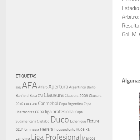
Estadio
Árbitro
Resulta
Gol: M.
ETIQUETAS
Algunas
AFA
Apertura
aaaj
Alfaro
Argentinos
Baliño
Clausura
Banfield
Boca
Clausura 2009
CAI
Clausura
Conmebol
coccaro
Copa Argentina
Copa
2010
copa liga profesional
Libertadores
Copa
Duco
Fixture
Echenique
Cristaldo
Sudamericana
Herrera
kudelka
GELP
Gimnasia
Independiente
Liga Profesional
Marcos
Lamolina