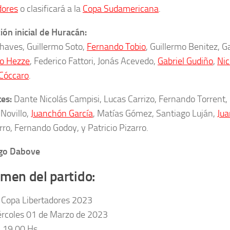
dores
o clasificará a la
Copa Sudamericana
.
ón inicial de Huracán:
haves, Guillermo Soto,
Fernando Tobio
, Guillermo Benitez, G
o Hezze
, Federico Fattori, Jonás Acevedo,
Gabriel Gudiño
,
Nic
Cóccaro
.
tes:
Dante Nicolás Campisi, Lucas Carrizo, Fernando Torrent,
 Novillo,
Juanchón García
, Matías Gómez, Santiago Luján,
Jua
rro, Fernando Godoy, y Patricio Pizarro.
ego Dabove
men del partido:
 Copa Libertadores 2023
ércoles 01 de Marzo de 2023
: 19.00 Hs.