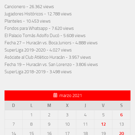
Cancionero
- 26.362 views
Jugadores Históricos
- 12.788 views
Planteles
- 10.453 views
Fondos para Whatsapp
- 7.620 views
El Palacio Tomás Adolfo Ducó
- 5.608 views
Fecha 27 – Huracán vs. Boca Juniors
- 4.888 views
SuperLiga 2019-2020
- 4.027 views
Asóciate al Club Atlético Huracán
- 3.957 views
Fecha 19 – Huracán vs. San Lorenzo
- 3.806 views
SuperLiga 2018-2019
- 3.498 views
marzo 2021
D
L
M
X
J
V
S
1
2
3
4
5
6
7
8
9
10
11
12
13
14
15
16
17
18
19
20