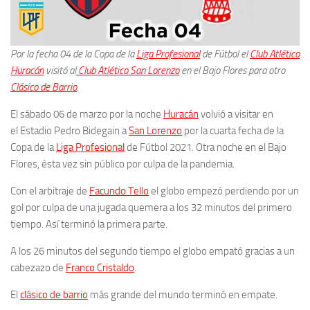
Por la fecha 04 de la Copa de la
Liga Profesional
de Fútbol el
Club Atlético
Huracán
visitó al
Club Atlético San Lorenzo
en el Bajo Flores para otro
Clásico de Barrio
.
El sábado 06 de marzo por la noche
Huracán
volvió a visitar en
el Estadio Pedro Bidegain a
San Lorenzo
por la cuarta fecha de la
Copa de la
Liga Profesional
de Fútbol 2021. Otra noche en el Bajo
Flores, ésta vez sin público por culpa de la pandemia.
Con el arbitraje de
Facundo Tello
el globo empezó perdiendo por un
gol por culpa de una jugada quemera a los 32 minutos del primero
tiempo. Así terminó la primera parte.
A los 26 minutos del segundo tiempo el globo empató gracias a un
cabezazo de
Franco Cristaldo
.
El
clásico de barrio
más grande del mundo terminó en empate.