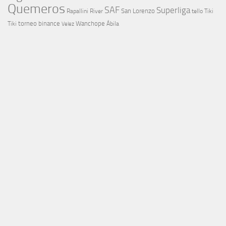
Quemeros
SAF
Superliga
River
San Lorenzo
Rapallini
tello
Tiki
torneo binance
Wanchope
Tiki
Velez
Ábila