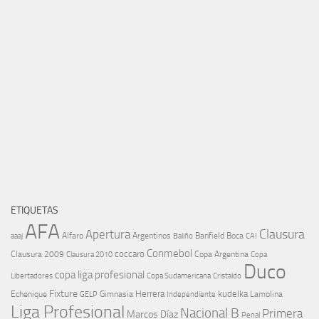
ETIQUETAS
AFA
Clausura
Apertura
aaaj
Alfaro
Argentinos
Banfield
Boca
Baliño
CAI
Conmebol
coccaro
Clausura 2009
Copa Argentina
Copa
Clausura 2010
Duco
copa liga profesional
Libertadores
Cristaldo
Copa Sudamericana
Fixture
Echenique
Herrera
kudelka
GELP
Gimnasia
Lamolina
Independiente
Liga Profesional
Nacional B
Primera
Marcos Díaz
Penal