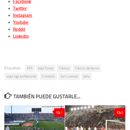
Facebook
Twitter
Instagram
Youtube
Reddit
Linkedin
Etiquetas:
AFA
bajo flores
Clásico
Clásico de barrio
copa liga profesional
Cristaldo
San Lorenzo
tello
TAMBIÉN PUEDE GUSTARLE...
1
0