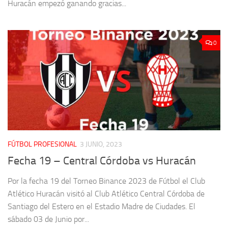
Huracán empezó ganando gracias...
0
FÚTBOL PROFESIONAL
3 JUNIO, 2023
Fecha 19 – Central Córdoba vs Huracán
Por la fecha 19 del Torneo Binance 2023 de Fútbol el Club
Atlético Huracán visitó al Club Atlético Central Córdoba de
Santiago del Estero en el Estadio Madre de Ciudades. El
sábado 03 de Junio por...