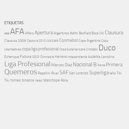
ETIQUETAS
AFA
Clausura
Apertura
aaaj
Alfaro
Argentinos
Banfield
Boca
Baliño
CAI
Conmebol
coccaro
Clausura 2009
Copa Argentina
Copa
Clausura 2010
Duco
copa liga profesional
Libertadores
Cristaldo
Copa Sudamericana
Fixture
Echenique
Herrera
kudelka
GELP
Gimnasia
Lamolina
Independiente
Liga Profesional
Nacional B
Primera
Marcos Díaz
Penal
Quemeros
SAF
Superliga
River
San Lorenzo
Rapallini
tello
Tiki
torneo binance
Wanchope
Tiki
Velez
Ábila