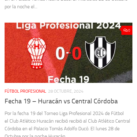
por la noche el...
0
FÚTBOL PROFESIONAL
28 OCTUBRE, 2024
Fecha 19 – Huracán vs Central Córdoba
Por la fecha 19 del Torneo Liga Profesional 2024 de Fútbol
el Club Atlético Huracán recibió recibió al Club Atlético Central
Córdoba en el Palacio Tomás Adolfo Ducó. El lunes 28 de
Octubre por la noche Huracán...