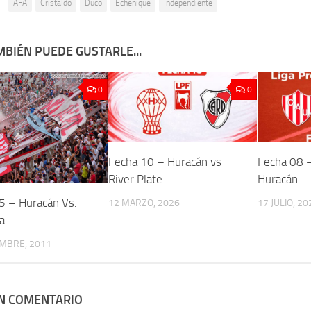
:
AFA
Cristaldo
Duco
Echenique
Independiente
MBIÉN PUEDE GUSTARLE...
0
0
Fecha 10 – Huracán vs
Fecha 08 –
River Plate
Huracán
5 – Huracán Vs.
12 MARZO, 2026
17 JULIO, 20
a
EMBRE, 2011
UN COMENTARIO