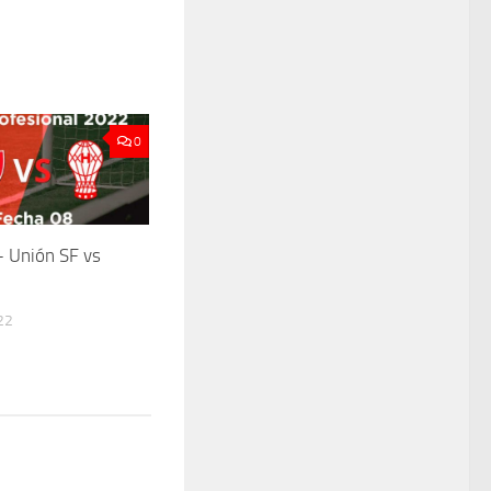
0
 Unión SF vs
22