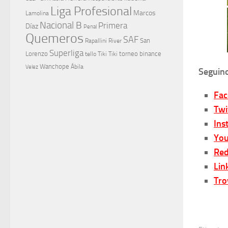
Liga Profesional
Marcos
Lamolina
Nacional B
Primera
Díaz
Penal
Quemeros
SAF
River
San
Rapallini
Superliga
Lorenzo
torneo binance
tello
Tiki Tiki
Wanchope
Velez
Ábila
Seguino
Fa
Twi
Ins
You
Red
Lin
Tro