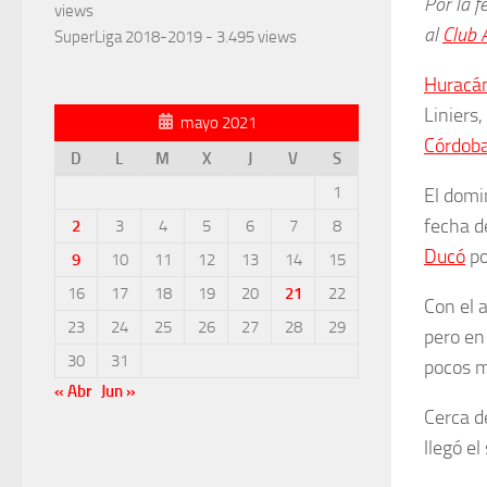
Por la f
views
al
Club 
SuperLiga 2018-2019
- 3.495 views
Huracá
Liniers
mayo 2021
Córdob
D
L
M
X
J
V
S
1
El domi
fecha d
2
3
4
5
6
7
8
Ducó
po
9
10
11
12
13
14
15
16
17
18
19
20
21
22
Con el 
23
24
25
26
27
28
29
pero en
30
31
pocos m
« Abr
Jun »
Cerca d
llegó el