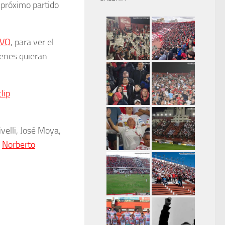
l próximo partido
VO
, para ver el
ienes quieran
lip
velli, José Moya,
,
Norberto