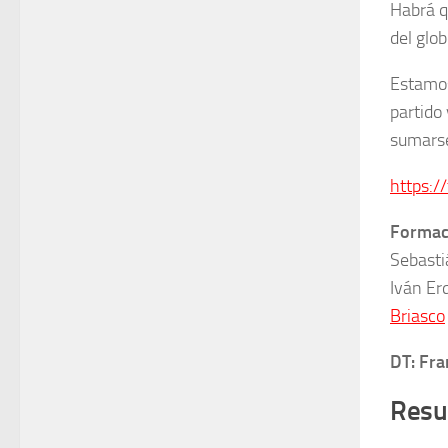
Habrá qu
del glob
Estam
partido
sumars
https:/
Formaci
Sebasti
Iván Er
Briasco
DT: Fra
Resu