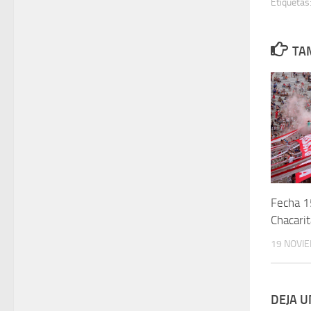
Etiquetas
TA
Fecha 1
Chacarit
19 NOVI
DEJA 