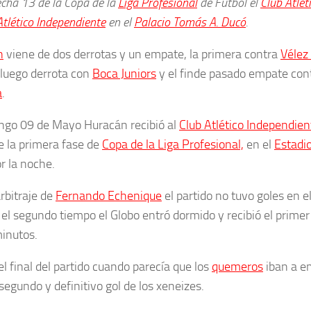
echa 13 de la Copa de la
Liga Profesional
de Fútbol el
Club Atlét
Atlético Independiente
en el
Palacio Tomás A. Ducó
.
n
viene de dos derrotas y un empate, la primera contra
Vélez 
, luego derrota con
Boca Juniors
y el finde pasado empate con
a
.
ngo 09 de Mayo Huracán recibió al
Club Atlético Independien
e la primera fase de
Copa de la Liga Profesional,
en el
Estadi
r la noche.
arbitraje de
Fernando Echenique
el partido no tuvo goles en e
 el segundo tiempo el Globo entró dormido y recibió el primer
inutos.
el final del partido cuando parecía que los
quemeros
iban a em
 segundo y definitivo gol de los xeneizes.