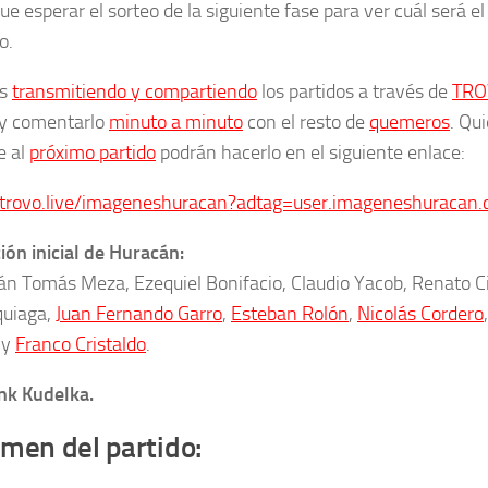
e esperar el sorteo de la siguiente fase para ver cuál será e
o.
os
transmitiendo y compartiendo
los partidos a través de
TRO
 y comentarlo
minuto a minuto
con el resto de
quemeros
. Qu
e al
próximo partido
podrán hacerlo en el siguiente enlace:
/trovo.live/imageneshuracan?adtag=user.imageneshuracan.c
ón inicial de Huracán:
án Tomás Meza, Ezequiel Bonifacio, Claudio Yacob, Renato Ci
quiaga,
Juan Fernando Garro
,
Esteban Rolón
,
Nicolás Cordero
y
Franco Cristaldo
.
nk Kudelka.
men del partido: