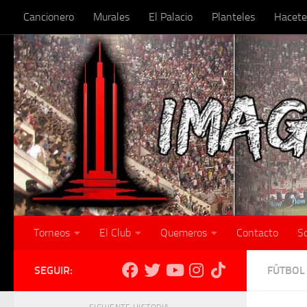
Cancionero
Murales
El Palacio
Planteles
Hacete
Skip to content
Torneos
El Club
Quemeros
Contacto
S
SEGUIR:
FÚTBOL