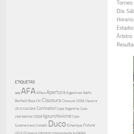
Torneo:
Día: Sá
Horario
Estadio
Árbitro
Resulta
ETIQUETAS
AFA
Apertura
aaaj
Alfaro
Argentinos
Baliño
Clausura
Banfield
Boca
Clausura 2009
CAI
Clausura
Conmebol
coccaro
Copa Argentina
Copa
2010
copa liga profesional
Libertadores
Copa
Duco
Fixture
Echenique
Cristaldo
Sudamericana
Herrera
kudelka
GELP
Gimnasia
Independiente