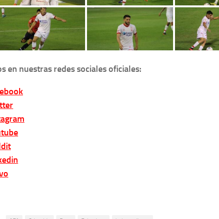
s en nuestras redes sociales oficiales:
cebook
tter
tagram
tube
dit
kedin
vo