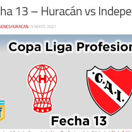
ha 13 – Huracán vs Indepe
GENESHURACAN
·
9 MAYO, 2021