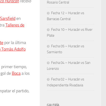
ico Huracán
recibió
Rosario Central
Fecha 12 – Huracán vs
Sarsfield
en
Barracas Central
tra
Talleres de
Fecha 10 – Huracán vs River
Plate
te
por la última
Fecha 05 – Huracán vs
o Tomás Adolfo
Sarmiento
Fecha 04 – Huracán vs San
l primer tiempo,
Lorenzo
 gol de
Boca
a los
Fecha 02 – Huracán vs
Independiente Rivadavia
patar el partido,
GALERÍA